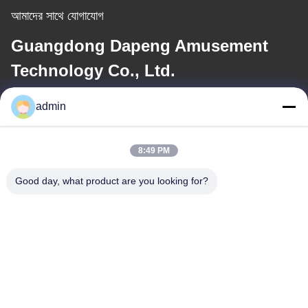
আমাদের সাথে যোগাযোগ
Guangdong Dapeng Amusement
Technology Co., Ltd.
admin
ই-মেইল
Sales01@dpwaterpark.com
8:49 PM
Good day, what product are you looking for?
আমাদের ঠিকানা
ঠিকানা
ঠিকানাঃ রুম ৩২, নং ৫১ ফ্যানশেং রোড, দাগাং টাউন, নাশা জেলা, গুয়াংজু সিটি, গুয়াংডং
প্রদেশ, চীন
টেলিফোন
86-20-34989160