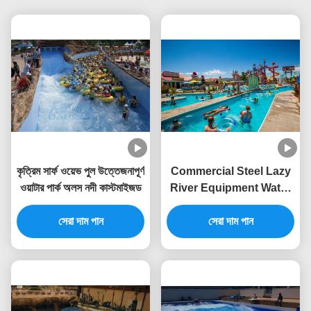
কৃত্রিম সার্ফ ওয়েভ পুল উত্তেজনাপূর্ণ
Commercial Steel Lazy
ওয়াটার পার্ক অলস নদী কাস্টমাইজড
River Equipment Water
Park Artificial River
সেরা দাম পান
Customized
সেরা দাম পান