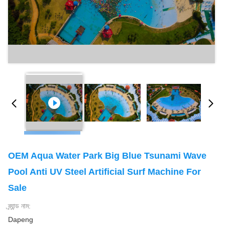
OEM Aqua Water Park Big Blue Tsunami Wave
Pool Anti UV Steel Artificial Surf Machine For
Sale
ব্র্যান্ড নাম:
Dapeng