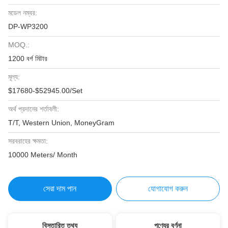
মডেল নম্বর:
DP-WP3200
MOQ.:
1200 বর্গ মিটার
মূল্য:
$17680-$52945.00/Set
অর্থ প্রদানের শর্তাবলী:
T/T, Western Union, MoneyGram
সরবরাহের ক্ষমতা:
10000 Meters/ Month
সেরা দাম পান
যোগাযোগ করুন
বিস্তারিত তথ্য
পণ্যের বর্ণনা