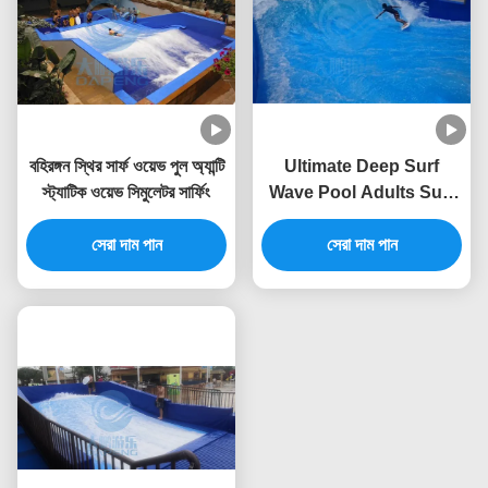
বহিরঙ্গন স্থির সার্ফ ওয়েভ পুল অ্যান্টি
Ultimate Deep Surf
স্ট্যাটিক ওয়েভ সিমুলেটর সার্ফিং
Wave Pool Adults Surf
Simulator Machine
সেরা দাম পান
Customized
সেরা দাম পান