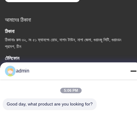
আমাদের ঠিকানা
ঠিকানা
ঠিকানাঃ রুম ৩২, নং ৫১ ফ্যানশেং রোড, দাগাং টাউন, নাশা জেলা, গুয়াংজু সিটি, গুয়াংডং
প্রদেশ, চীন
টেলিফোন
86-20-34989160
admin
5:06 PM
গোপনীয়তা নীতি
|
সাইট ম্যাপ
Good day, what product are you looking for?
চীন ভালো মানের ওয়াটার পার্ক স্লাইড সরবরাহকারী। কপিরাইট © -2026 Guangdong
Dapeng Amusement Technology Co., Ltd. সমস্ত অধিকার সংরক্ষিত।