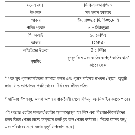
মডেল নং।
ডিপি-এফআরপি৮০
উপাদান
সব গ্লাস ফাইবার
আকার
উচ্চতা=২.৫ মি, ডি=১.৮ মি
পানির প্রবাহ
৫-৮ মিটার/ঘন্টা
পিএসআই
১০ কেপিএ
আকার
DN50
আইটেমের উচ্চতা
2.৫ মিটার
বুদ্বুদ ফিল্ম এবং কাঠের কাপড়/ কাঠের বাক্স/
প্যাকিং
কাঠের ফ্রেম
* গরম ডুব গ্যালভানাইজড ইস্পাত কলাম এবং গ্লাস ফাইবার মাশরুম / ছাতা, অ্যান্টি-
জারা, উচ্চ তাপমাত্রা প্রতিরোধের, দীর্ঘ সেবা জীবন গঠিত
* মাল্টি-রঙ উপলব্ধ, আমরা আপনার পার্ক শৈলী মেলে বিভিন্ন রঙ ডিজাইন করতে পারেন
এই ধরনের ওয়াটার মাশরুম/ওয়াটার অ্যামব্রেল্লা হল শিশু এবং কিশোর-কিশোরীদের
জন্য ভিজা খেলার মাঠের অন্যতম জনপ্রিয় জল খেলার কাঠামো। শিশুরা তাদের বন্ধু
এবং পরিবারের সাথে মজার মুহূর্ত উপভোগ করে।