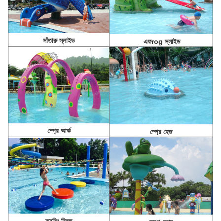
সাঁতারু স্লাইড
এফ
rog স্লাইড
স্প্রে আর্ক
স্প্রে হেজ