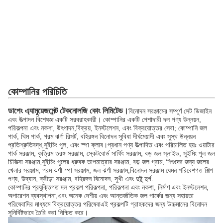
কোম্পানির পরিচিতি
ডাপেং এ্যামুয়েজমেন্ট টেকনোলজি কোং লিমিটেড।
বিনোদন সরঞ্জামের সম্পূর্ণ সেট ডিজাইন
এবং উত্পাদন বিশেষজ্ঞ একটি সরবরাহকারী। কোম্পানির একটি পেশাদারী দল পণ্য উন্নয়ন,
পরিকল্পনা এবং নকশা, উৎপাদন,বিক্রয়, ইনস্টলেশন, এবং বিক্রয়োত্তর সেবা; কোম্পানি জল
পার্ক, থিম পার্ক, গরম ঝর্ণা রিসর্ট, বহিরঙ্গন বিনোদন সুবিধা দীর্ঘমেয়াদী এবং সুস্থ উন্নয়ন
প্রতিশ্রুতিবদ্ধ,সুইমিং পুল, এবং স্পা ক্লাব।প্রধান পণ্য উত্পাদিত এবং পরিচালিত হয়ঃ ওয়াটার
পার্ক সরঞ্জাম, কৃত্রিম তরঙ্গ সরঞ্জাম, স্কেটবোর্ড সার্ফিং সরঞ্জাম, বড় জল স্লাইড, সুইমিং পুল জল
চিকিত্সা সরঞ্জাম,সুইমিং পুলের ধ্রুবক তাপমাত্রার সরঞ্জাম, বড় জল গ্রাম, শিশুদের জন্য জলের
খেলার সরঞ্জাম, গরম ঝর্ণা স্পা সরঞ্জাম, জল ঝর্ণা সরঞ্জাম,বিনোদন সরঞ্জাম যেমন পরিবেশগত শিল্প
পণ্য, উদ্যান, ক্রীড়া সরঞ্জাম, বহিরঙ্গন বিনোদন, সুখী এবং দুষ্টু দুর্গ.
কোম্পানির প্রযুক্তিগত দল প্রকল্প পরিকল্পনা, পরিকল্পনা এবং নকশা, নির্মাণ এবং ইনস্টলেশন,
অপারেশন ব্যবস্থাপনা,এবং অনেক দেশীয় এবং আন্তর্জাতিক জল পার্কের জন্য সহায়তা
পরিষেবাদির মাধ্যমে বিক্রয়োত্তর পরিষেবাএই প্রকল্পটি গ্রাহকদের জন্য উচ্চমানের বিনোদন
সুনির্দিষ্টভাবে তৈরি করা নিশ্চিত করে।