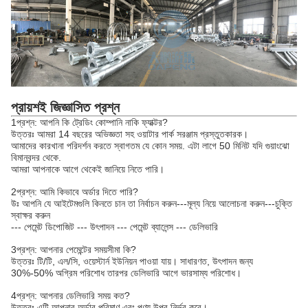
প্রায়শই জিজ্ঞাসিত প্রশ্ন
1প্রশ্ন: আপনি কি ট্রেডিং কোম্পানি নাকি ফ্যাক্টর?
উত্তরঃ আমরা 14 বছরের অভিজ্ঞতা সহ ওয়াটার পার্ক সরঞ্জাম প্রস্তুতকারক।
আমাদের কারখানা পরিদর্শন করতে স্বাগতম যে কোন সময়. এটা লাগে 50 মিনিট যদি গুয়াংঝো
বিমানবন্দর থেকে.
আমরা আপনাকে আগে থেকেই জানিয়ে নিতে পারি।
2প্রশ্ন: আমি কিভাবে অর্ডার দিতে পারি?
উঃ আপনি যে আইটেমগুলি কিনতে চান তা নির্বাচন করুন---মূল্য নিয়ে আলোচনা করুন---চুক্তি
স্বাক্ষর করুন
--- পেমেন্ট ডিপোজিট --- উৎপাদন --- পেমেন্ট ব্যালেন্স --- ডেলিভারি
3প্রশ্ন: আপনার পেমেন্টের সময়সীমা কি?
উত্তরঃ টি/টি, এল/সি, ওয়েস্টার্ন ইউনিয়ন পাওয়া যায়। সাধারণত, উৎপাদন জন্য
30%-50% অগ্রিম পরিশোধ তারপর ডেলিভারি আগে ভারসাম্য পরিশোধ।
4প্রশ্ন: আপনার ডেলিভারি সময় কত?
উত্তরঃ এটি আপনার অর্ডার পরিমাণ এবং পণ্য উপর নির্ভর করে।