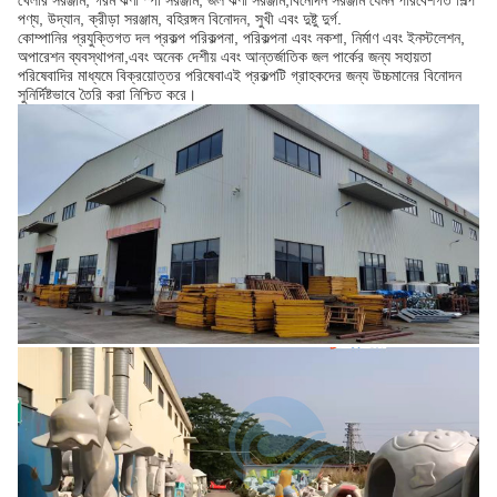
পণ্য, উদ্যান, ক্রীড়া সরঞ্জাম, বহিরঙ্গন বিনোদন, সুখী এবং দুষ্টু দুর্গ.
কোম্পানির প্রযুক্তিগত দল প্রকল্প পরিকল্পনা, পরিকল্পনা এবং নকশা, নির্মাণ এবং ইনস্টলেশন,
অপারেশন ব্যবস্থাপনা,এবং অনেক দেশীয় এবং আন্তর্জাতিক জল পার্কের জন্য সহায়তা
পরিষেবাদির মাধ্যমে বিক্রয়োত্তর পরিষেবাএই প্রকল্পটি গ্রাহকদের জন্য উচ্চমানের বিনোদন
সুনির্দিষ্টভাবে তৈরি করা নিশ্চিত করে।