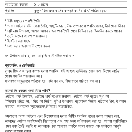
আইটেমের উচ্চতা
2.৫ মিটার
প্যাকিং
বুদ্বুদ ফিল্ম এবং কাঠের কাপড়/ কাঠের বাক্স/ কাঠের ফ্রেম
* মিষ্টি সমুদ্রের প্রাণী শৈলী
* গ্লাস ফাইবার বডি দ্বারা তৈরি, অ্যান্টি-জারা, উচ্চ তাপমাত্রা প্রতিরোধের, দীর্ঘ সেবা জীবন
* মাল্টি-রঙ উপলব্ধ, আমরা আপনার জল পার্ক শৈলী মেলে বিভিন্ন রঙ ডিজাইন করতে পারেন
* ছোট কাজের জায়গা প্রয়োজন।
* ইনস্টল করা সহজ
* মজা করার জন্য পানি স্প্রে করুন
সব উপাদান আকার, রঙ, আকৃতি কাস্টমাইজ করা যাবে
প্যাকেজিং ও ডেলিভারি
বুদবুদ ফিল্ম এবং তুলা কাপড় দ্বারা প্যাকিং, যদি জাহাজ কন্টেইনার লোড কম, বিশেষ কাঠের
ফ্রেম প্যাকিং প্রয়োজন হয়।
সাধারণত সমুদ্রপথে পাঠানো হয়, এটা খুব বড়, বিমানপথে পাঠানো যায় না।
আমরা কি ধরনের সেবা দিতে পারি?
ওয়াটার পার্ক ডিজাইন, ওয়াটার পার্ক সরঞ্জাম উত্পাদন, ওয়াটার পার্ক প্রকল্প স্থাপনা
বিনিয়োগ পরিকল্পনা, পরিকল্পনা নির্মাণ, সুবিধা উৎপাদন, প্রকৌশল নির্মাণ, পরিবেশ শিল্প, উপাদান
সহায়তা, অপারেশন ম্যানেজমেন্ট,বিনিয়োগ সহযোগিতা.
উচ্চমানের গ্লাস ফাইবার এবং বিশেষজ্ঞদের দ্বারা নির্মিত স্লাইড পথের নকশা প্রদান করে,
আমাদের ওয়াটার স্লাইডগুলি নিরাপত্তা এবং মজা জন্য অপ্টিমাইজ করা হয়।আমরা প্রতিনিয়ত
এমন পণ্য তৈরি করছি যা আপনাকে এবং আপনার পার্ককে সফল করতে এবং দর্শকদের আকৃষ্ট
করতে সাহায্য করবে.