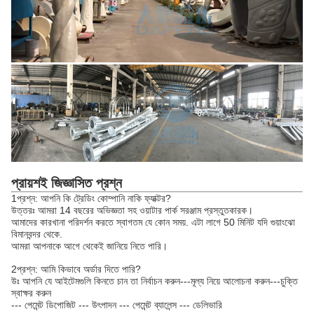
প্রায়শই জিজ্ঞাসিত প্রশ্ন
1প্রশ্ন: আপনি কি ট্রেডিং কোম্পানি নাকি ফ্যাক্টর?
উত্তরঃ আমরা 14 বছরের অভিজ্ঞতা সহ ওয়াটার পার্ক সরঞ্জাম প্রস্তুতকারক।
আমাদের কারখানা পরিদর্শন করতে স্বাগতম যে কোন সময়. এটা লাগে 50 মিনিট যদি গুয়াংঝো
বিমানবন্দর থেকে.
আমরা আপনাকে আগে থেকেই জানিয়ে নিতে পারি।
2প্রশ্ন: আমি কিভাবে অর্ডার দিতে পারি?
উঃ আপনি যে আইটেমগুলি কিনতে চান তা নির্বাচন করুন---মূল্য নিয়ে আলোচনা করুন---চুক্তি
স্বাক্ষর করুন
--- পেমেন্ট ডিপোজিট --- উৎপাদন --- পেমেন্ট ব্যালেন্স --- ডেলিভারি