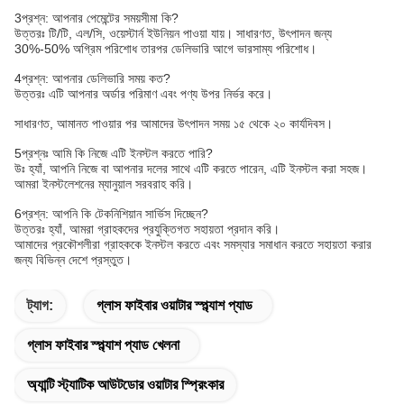
3প্রশ্ন: আপনার পেমেন্টের সময়সীমা কি?
উত্তরঃ টি/টি, এল/সি, ওয়েস্টার্ন ইউনিয়ন পাওয়া যায়। সাধারণত, উৎপাদন জন্য
30%-50% অগ্রিম পরিশোধ তারপর ডেলিভারি আগে ভারসাম্য পরিশোধ।
4প্রশ্ন: আপনার ডেলিভারি সময় কত?
উত্তরঃ এটি আপনার অর্ডার পরিমাণ এবং পণ্য উপর নির্ভর করে।
সাধারণত, আমানত পাওয়ার পর আমাদের উৎপাদন সময় ১৫ থেকে ২০ কার্যদিবস।
5প্রশ্নঃ আমি কি নিজে এটি ইনস্টল করতে পারি?
উঃ হ্যাঁ, আপনি নিজে বা আপনার দলের সাথে এটি করতে পারেন, এটি ইনস্টল করা সহজ।
আমরা ইনস্টলেশনের ম্যানুয়াল সরবরাহ করি।
6প্রশ্ন: আপনি কি টেকনিশিয়ান সার্ভিস দিচ্ছেন?
উত্তরঃ হ্যাঁ, আমরা গ্রাহকদের প্রযুক্তিগত সহায়তা প্রদান করি।
আমাদের প্রকৌশলীরা গ্রাহককে ইনস্টল করতে এবং সমস্যার সমাধান করতে সহায়তা করার
জন্য বিভিন্ন দেশে প্রস্তুত।
ট্যাগ:
গ্লাস ফাইবার ওয়াটার স্প্ল্যাশ প্যাড
গ্লাস ফাইবার স্প্ল্যাশ প্যাড খেলনা
অ্যান্টি স্ট্যাটিক আউটডোর ওয়াটার স্প্রিংকার