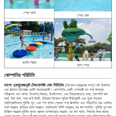
স্প্রে আর্ক
স্প্রে হেজ
ক্রসিং ব্রিজ
ফ্রগ স্প্রে
কোম্পানির পরিচিতি
ডাপেং এ্যামুয়েজমেন্ট টেকনোলজি কোং লিমিটেড।
বিনোদন সরঞ্জামের সম্পূর্ণ সেট ডিজাইন
এবং উত্পাদন বিশেষজ্ঞ একটি সরবরাহকারী। কোম্পানির একটি পেশাদারী দল পণ্য উন্নয়ন,
পরিকল্পনা এবং নকশা, উৎপাদন,বিক্রয়, ইনস্টলেশন, এবং বিক্রয়োত্তর সেবা; কোম্পানি জল
পার্ক, থিম পার্ক, গরম ঝর্ণা রিসর্ট, বহিরঙ্গন বিনোদন সুবিধা দীর্ঘমেয়াদী এবং সুস্থ উন্নয়ন
প্রতিশ্রুতিবদ্ধ,সুইমিং পুল, এবং স্পা ক্লাব।প্রধান পণ্য উত্পাদিত এবং পরিচালিত হয়ঃ ওয়াটার
পার্ক সরঞ্জাম, কৃত্রিম তরঙ্গ সরঞ্জাম, স্কেটবোর্ড সার্ফিং সরঞ্জাম, বড় জল স্লাইড, সুইমিং পুল জল
চিকিত্সা সরঞ্জাম,সুইমিং পুলের ধ্রুবক তাপমাত্রার সরঞ্জাম, বড় জল গ্রাম, শিশুদের জন্য জলের
খেলার সরঞ্জাম, গরম ঝর্ণা স্পা সরঞ্জাম, জল ঝর্ণা সরঞ্জাম,বিনোদন সরঞ্জাম যেমন পরিবেশগত শিল্প