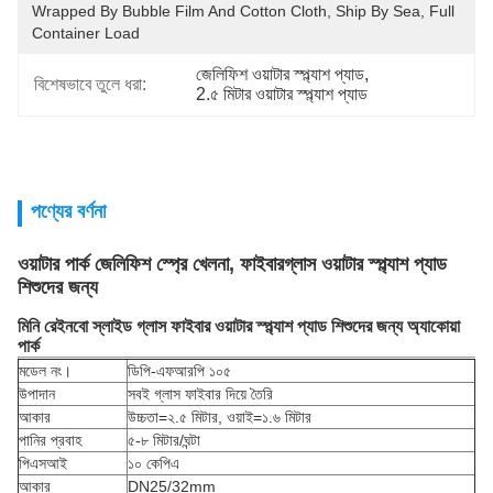
Wrapped By Bubble Film And Cotton Cloth, Ship By Sea, Full 
Container Load
জেলিফিশ ওয়াটার স্প্ল্যাশ প্যাড
, 
বিশেষভাবে তুলে ধরা:
2.৫ মিটার ওয়াটার স্প্ল্যাশ প্যাড
পণ্যের বর্ণনা
ওয়াটার পার্ক জেলিফিশ স্প্রে খেলনা, ফাইবারগ্লাস ওয়াটার স্প্ল্যাশ প্যাড
শিশুদের জন্য
মিনি রেইনবো স্লাইড গ্লাস ফাইবার ওয়াটার স্প্ল্যাশ প্যাড শিশুদের জন্য অ্যাকোয়া
পার্ক
মডেল নং।
ডিপি-এফআরপি ১০৫
উপাদান
সবই গ্লাস ফাইবার দিয়ে তৈরি
আকার
উচ্চতা=২.৫ মিটার, ওয়াই=১.৬ মিটার
পানির প্রবাহ
৫-৮ মিটার/ঘন্টা
পিএসআই
১০ কেপিএ
আকার
DN25/32mm