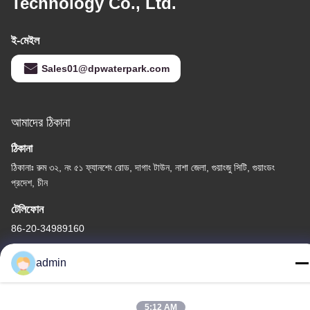
Technology Co., Ltd.
ই-মেইল
Sales01@dpwaterpark.com
আমাদের ঠিকানা
ঠিকানা
ঠিকানাঃ রুম ৩২, নং ৫১ ফ্যানশেং রোড, দাগাং টাউন, নাশা জেলা, গুয়াংজু সিটি, গুয়াংডং
প্রদেশ, চীন
টেলিফোন
86-20-34989160
admin
5:12 AM