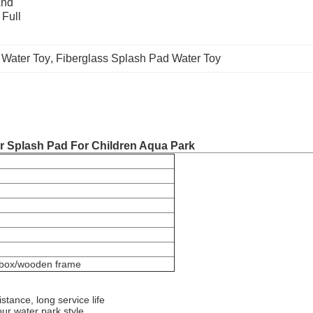
nd 
Full 
 Water Toy
, 
Fiberglass Splash Pad Water Toy
er Splash Pad For Children Aqua Park
n box/wooden frame
stance, long service life
our water park style