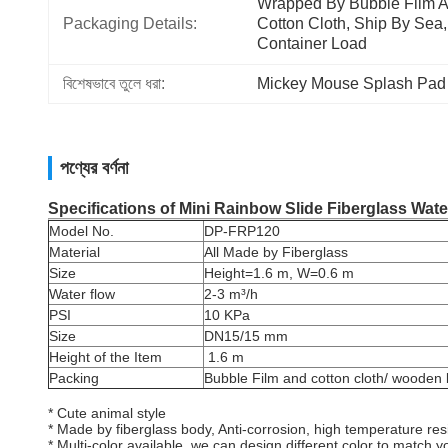
Wrapped By Bubble Film A
Packaging Details:
Cotton Cloth, Ship By Sea, 
Container Load
বিশেষভাবে তুলে ধরা:
Mickey Mouse Splash Pad
পণ্যের বর্ণনা
Specifications of Mini Rainbow Slide Fiberglass Wat
Model No.
DP-FRP120
Material
All Made by Fiberglass
Size
Height=1.6 m, W=0.6 m
Water flow
2-3 m³/h
PSI
10 KPa
Size
DN15/15 mm
Height of the Item
1.6 m
Packing
Bubble Film and cotton cloth/ woode
* Cute animal style
* Made by fiberglass body, Anti-corrosion, high temperature resi
* Multi-color available, we can design different color to match y