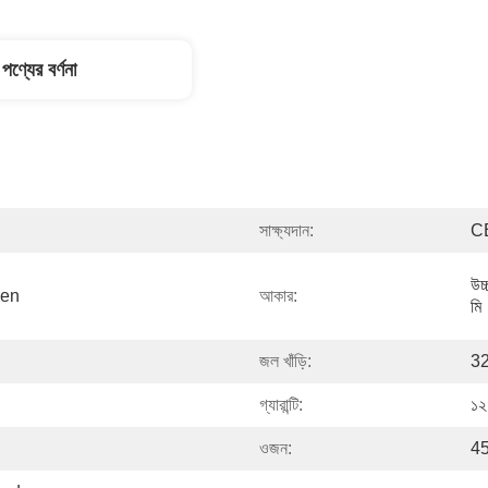
পণ্যের বর্ণনা
সাক্ষ্যদান:
C
উচ্
en 
আকার:
মি
জল খাঁড়ি:
32
গ্যারান্টি:
১২
ওজন:
45