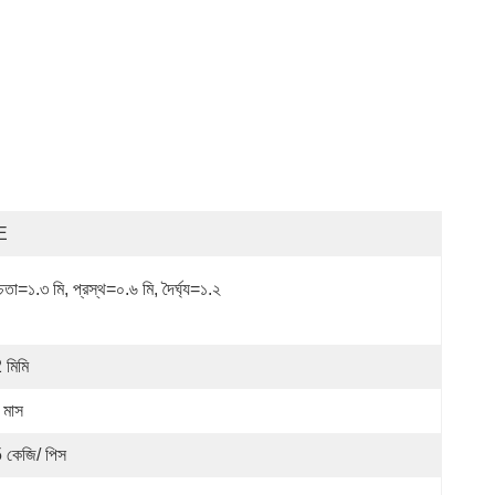
E
চতা=১.৩ মি, প্রস্থ=০.৬ মি, দৈর্ঘ্য=১.২ 
 মিমি
 মাস
 কেজি/ পিস