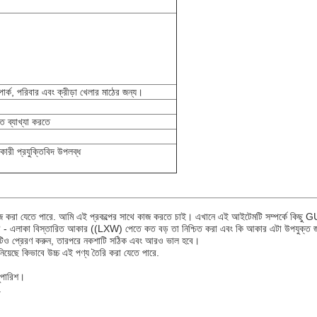
পার্ক, পরিবার এবং ক্রীড়া খেলার মাঠের জন্য।
 ব্যাখ্যা করতে
ণকারী প্রযুক্তিবিদ উপলব্ধ
ইজ করা যেতে পারে. আমি এই প্রকল্পের সাথে কাজ করতে চাই। এখানে এই আইটেমটি সম্পর্কে কিছু
 - এলাকা বিস্তারিত আকার ((LXW) পেতে কত বড় তা নিশ্চিত করা এবং কি আকার এটা উপযুক্ত জা
াইলটিও প্রেরণ করুন, তারপরে নকশাটি সঠিক এবং আরও ভাল হবে।
নিয়েছে কিভাবে উচ্চ এই পণ্য তৈরি করা যেতে পারে.
ুপারিশ।
.