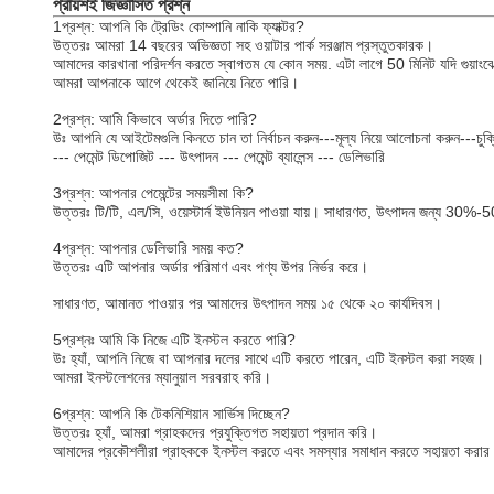
প্রায়শই জিজ্ঞাসিত প্রশ্ন
1প্রশ্ন: আপনি কি ট্রেডিং কোম্পানি নাকি ফ্যাক্টর?
উত্তরঃ আমরা 14 বছরের অভিজ্ঞতা সহ ওয়াটার পার্ক সরঞ্জাম প্রস্তুতকারক।
আমাদের কারখানা পরিদর্শন করতে স্বাগতম যে কোন সময়. এটা লাগে 50 মিনিট যদি গুয়াংঝো
আমরা আপনাকে আগে থেকেই জানিয়ে নিতে পারি।
2প্রশ্ন: আমি কিভাবে অর্ডার দিতে পারি?
উঃ আপনি যে আইটেমগুলি কিনতে চান তা নির্বাচন করুন---মূল্য নিয়ে আলোচনা করুন---চুক্ত
--- পেমেন্ট ডিপোজিট --- উৎপাদন --- পেমেন্ট ব্যালেন্স --- ডেলিভারি
3প্রশ্ন: আপনার পেমেন্টের সময়সীমা কি?
উত্তরঃ টি/টি, এল/সি, ওয়েস্টার্ন ইউনিয়ন পাওয়া যায়। সাধারণত, উৎপাদন জন্য 3
4প্রশ্ন: আপনার ডেলিভারি সময় কত?
উত্তরঃ এটি আপনার অর্ডার পরিমাণ এবং পণ্য উপর নির্ভর করে।
সাধারণত, আমানত পাওয়ার পর আমাদের উৎপাদন সময় ১৫ থেকে ২০ কার্যদিবস।
5প্রশ্নঃ আমি কি নিজে এটি ইনস্টল করতে পারি?
উঃ হ্যাঁ, আপনি নিজে বা আপনার দলের সাথে এটি করতে পারেন, এটি ইনস্টল করা সহজ।
আমরা ইনস্টলেশনের ম্যানুয়াল সরবরাহ করি।
6প্রশ্ন: আপনি কি টেকনিশিয়ান সার্ভিস দিচ্ছেন?
উত্তরঃ হ্যাঁ, আমরা গ্রাহকদের প্রযুক্তিগত সহায়তা প্রদান করি।
আমাদের প্রকৌশলীরা গ্রাহককে ইনস্টল করতে এবং সমস্যার সমাধান করতে সহায়তা করার জ