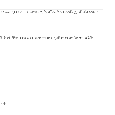
,এবং উচ্চতর গ্রাহক সেবা যা আমাদের প্রতিযোগীদের উপরে রাখেকিন্তু, যদি এটা যথেষ্ট না
িটি বিবরণ নিশ্চিত করতে হবে। আমার তত্ত্বাবধানে,সঠিকভাবে এবং নিরাপদে আইটেম
ন এখন!