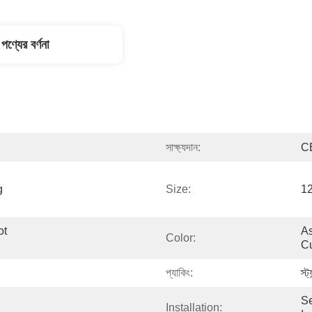
পণ্যের বর্ণনা
সাক্ষ্যদান:
C
 
Size:
1
t 
As
Color:
C
প্যাকিং:
স্ট
Se
Installation: