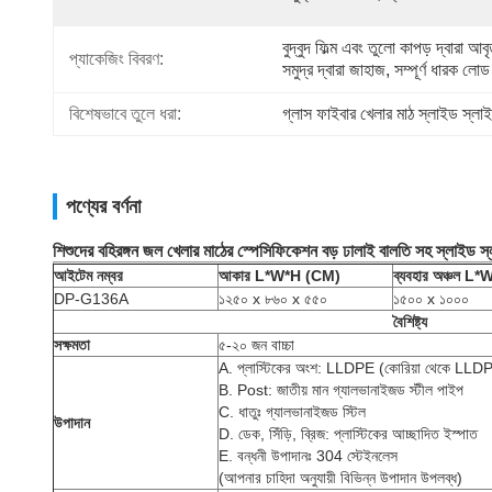
বুদ্বুদ ফিল্ম এবং তুলো কাপড় দ্বারা আবৃ
প্যাকেজিং বিবরণ:
সমুদ্র দ্বারা জাহাজ, সম্পূর্ণ ধারক লোড
বিশেষভাবে তুলে ধরা:
গ্লাস ফাইবার খেলার মাঠ স্লাইড স্লা
পণ্যের বর্ণনা
শিশুদের বহিরঙ্গন জল খেলার মাঠের স্পেসিফিকেশন বড় ঢালাই বালতি সহ স্লাইড স
আইটেম নম্বর
আকার L*W*H (CM)
ব্যবহার অঞ্চল L
DP-G136A
১২৫০ x ৮৬০ x ৫৫০
১৫০০ x ১০০০
বৈশিষ্ট্য
সক্ষমতা
৫-২০ জন বাচ্চা
A. প্লাস্টিকের অংশ: LLDPE (কোরিয়া থেকে LLDP
B. Post: জাতীয় মান গ্যালভানাইজড স্টীল পাইপ
C. ধাতুঃ গ্যালভানাইজড স্টিল
উপাদান
D. ডেক, সিঁড়ি, ব্রিজ: প্লাস্টিকের আচ্ছাদিত ইস্পাত
E. বন্ধনী উপাদানঃ 304 স্টেইনলেস
(আপনার চাহিদা অনুযায়ী বিভিন্ন উপাদান উপলব্ধ)