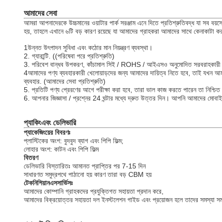
আমাদের সেবা
আমরা আপনাদেরকে উচ্চমানের ওয়াটার পার্ক সরঞ্জাম এনে দিতে প্রতিশ্রুতিবদ্ধ যা সব বয়সের
হয়, তাহলে এখানে ৬টি বড় কারণ রয়েছে যা আমাদের গ্রাহকরা আমাদের সাথে কেনাকাটা করা
1উন্নত উৎপাদন সুবিধা এবং কঠোর মান নিয়ন্ত্রণ ব্যবস্থা।
2. গ্যারান্টি. ((পরিষেবা পরে প্রতিশ্রুতি)
3. পরিবেশ বান্ধব উপকরণ, কাঁচামাল সিই / ROHS / আইএসও অনুমোদিত সরবরাহকারী থেকে। 
4আমাদের পণ্য ব্যবহারকারী খেলোয়াড়দের জন্য আমাদের দায়িত্ব নিতে হবে, তাই যখন আ
ব্যবহার. (আমাদের সেবা প্রতিশ্রুতি)
5. প্রতিটি পণ্য প্রেরণের আগে পরীক্ষা করা হবে, তারা ভাল কাজ করতে পারেন তা নিশ্চিত
6. আপনার জিজ্ঞাসা / প্রশ্নের 24 ঘন্টার মধ্যে দ্রুত উত্তর দিন। আপনি আমাদের মোবাইল 
প্যাকিং
এবং ডেলিভারি
প্যাকেজিংয়ের বিবরণঃ
প্লাস্টিকের অংশ: বুদবুদ ব্যাগ এবং পিপি ফিল্ম;
লোহার অংশ: কাটন এবং পিপি ফিল্ম
বিতরণ
ডেলিভারি বিস্তারিতঃ আমানত প্রাপ্তির পর 7-15 দিন
সাধারণত সমুদ্রপথে পাঠানো হয় কারণ তারা বড় CBM হয়
টেকনিশিয়ান
এস
সার্ভিসঃ
আমাদের কোম্পানি গ্রাহকদের প্রযুক্তিগত সহায়তা প্রদান করে,
আমাদের বিক্রয়োত্তর সহায়তা দল ইনস্টলেশন গাইড এবং প্রয়োজন হলে তাদের সমস্যা সম