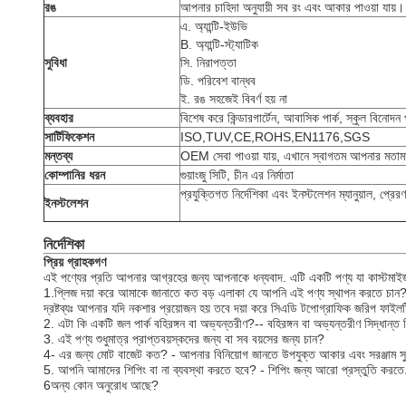
রঙ
আপনার চাহিদা অনুযায়ী সব রং এবং আকার পাওয়া যায়।
এ. অ্যান্টি-ইউভি
B. অ্যান্টি-স্ট্যাটিক
সুবিধা
সি. নিরাপত্তা
ডি. পরিবেশ বান্ধব
ই. রঙ সহজেই বিবর্ণ হয় না
ব্যবহার
বিশেষ করে কিন্ডারগার্টেন, আবাসিক পার্ক, স্কুল বিনোদন 
সার্টিফিকেশন
ISO,TUV,CE,ROHS,EN1176,SGS
মন্তব্য
OEM সেবা পাওয়া যায়, এখানে স্বাগতম আপনার মতামত
কোম্পানির ধরন
গুয়াংজু সিটি, চীন এর নির্মাতা
প্রযুক্তিগত নির্দেশিকা এবং ইনস্টলেশন ম্যানুয়াল, প্রের
ইনস্টলেশন
নির্দেশিকা
প্রিয় গ্রাহকগণ
এই পণ্যের প্রতি আপনার আগ্রহের জন্য আপনাকে ধন্যবাদ. এটি একটি পণ্য যা কাস্টমা
1.প্লিজ দয়া করে আমাকে জানাতে কত বড় এলাকা যে আপনি এই পণ্য স্থাপন করতে চান?
দ্রষ্টব্যঃ আপনার যদি নকশার প্রয়োজন হয় তবে দয়া করে সিএডি টপোগ্রাফিক জরিপ ফ
2. এটা কি একটি জল পার্ক বহিরঙ্গন বা অভ্যন্তরীণ?-- বহিরঙ্গন বা অভ্যন্তরীণ সিদ্ধান্ত 
3. এই পণ্য শুধুমাত্র প্রাপ্তবয়স্কদের জন্য বা সব বয়সের জন্য চান?
4- এর জন্য মোট বাজেট কত? - আপনার বিনিয়োগ জানতে উপযুক্ত আকার এবং সরঞ্জাম স
5. আপনি আমাদের শিপিং বা না ব্যবস্থা করতে হবে? - শিপিং জন্য আরো প্রস্তুতি করতে
6অন্য কোন অনুরোধ আছে?