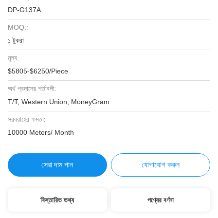
DP-G137A
MOQ.:
১ টুকরা
মূল্য:
$5805-$6250/Piece
অর্থ প্রদানের শর্তাবলী:
T/T, Western Union, MoneyGram
সরবরাহের ক্ষমতা:
10000 Meters/ Month
সেরা দাম পান
যোগাযোগ করুন
বিস্তারিত তথ্য
পণ্যের বর্ণনা