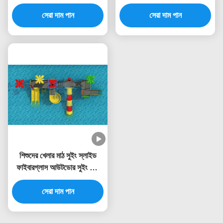
টিইউভি রোএইচএস শংসাপত্র
RoHS অনুমোদিত
সেরা দাম পান
সেরা দাম পান
শিশুদের খেলার মাঠ সুইং স্লাইড
ফাইবারগ্লাস আউটডোর সুইং সেট
ওয়াটার স্লাইড
সেরা দাম পান