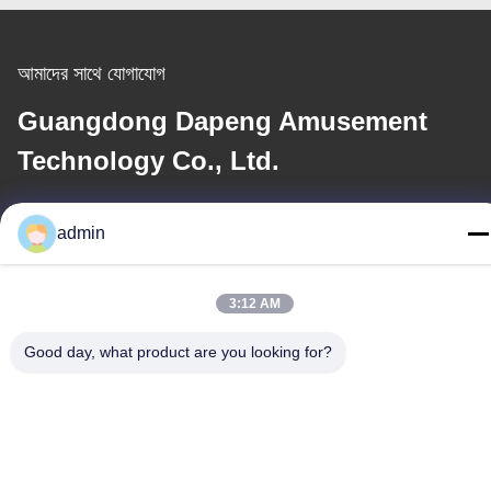
আমাদের সাথে যোগাযোগ
Guangdong Dapeng Amusement
Technology Co., Ltd.
ই-মেইল
admin
Sales01@dpwaterpark.com
3:12 AM
আমাদের ঠিকানা
Good day, what product are you looking for?
ঠিকানা
ঠিকানাঃ রুম ৩২, নং ৫১ ফ্যানশেং রোড, দাগাং টাউন, নাশা জেলা, গুয়াংজু সিটি, গুয়াংডং
প্রদেশ, চীন
টেলিফোন