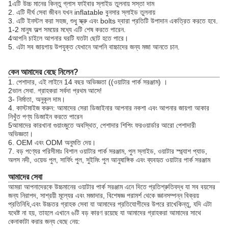
1এটি উচ্চ মানের কিন্তু গ্লাস ফাইবার স্লাইড তুলনায় সস্তা দাম
2. এটি দীর্ঘ সেবা জীবন যখন inflatable বুনসার স্লাইড তুলনায়
3. এটি ইনস্টল করা সহজ, শুধু স্ক্রু এবং bolts দ্বারা প্রতিটি উপাদান একত্রিত করতে হবে.
1-2 মানুষ অল্প সময়ের মধ্যে এটি শেষ করতে পারেন.
4আপনি চাইলে আপনার ঘরটি যতটা ছোট হতে পারে।
5. এটা সব জায়গায় উপযুক্ত যেখানে আপনি বাচ্চাদের জন্য মজা আনতে চান.
কেন আমাদের বেছে নিলেন?
1. পেশাদার, এই লাইনে 14 বছর অভিজ্ঞতা ((ওয়াটার পার্ক সরঞ্জাম) ।
2ভাল সেবা. গ্রাহকরা সর্বদা প্রথম আসে!
3- নির্মাতা, অনুকূল দাম।
4. কাস্টমাইজ করুন: আমাদের সেরা ডিজাইনার আপনার নকশা এবং আপনার জায়গা আকার
নিখুঁত পণ্য ডিজাইন করতে পারেন
5আমাদের কারখানা গুয়াংজুতে অবস্থিত, পেশাদার শিপিং ফরওয়ার্ডার আরো পেশাদারী
অভিজ্ঞতা।
6. OEM এবং ODM অনুমতি দেয়।
7. বড় পণ্যের পরিসীমাঃ বিশাল ওয়াটার পার্ক সরঞ্জাম, পুল স্লাইড, ওয়াটার স্প্ল্যাশ প্যাড,
অলস নদী, ওয়েভ পুল, সার্ফিং পুল, সুইমিং পুল আনুষাঙ্গিক এবং ব্যবহৃত ওয়াটার পার্ক সরঞ্জাম
আমাদের সেবা
আমরা আপনাদেরকে উচ্চমানের ওয়াটার পার্ক সরঞ্জাম এনে দিতে প্রতিশ্রুতিবদ্ধ যা সব বয়সের
জন্য নিরাপদ, সাশ্রয়ী মূল্যের এবং মজাদার, বিশেষজ্ঞ পরামর্শ থেকে জ্ঞানসম্পন্ন বিক্রয়
প্রতিনিধি,এবং উচ্চতর গ্রাহক সেবা যা আমাদের প্রতিযোগীদের উপরে রাখেকিন্তু, যদি এটা
যথেষ্ট না হয়, তাহলে এখানে ৬টি বড় কারণ রয়েছে যা আমাদের গ্রাহকরা আমাদের সাথে
কেনাকাটা করার জন্য বেছে নেয়: