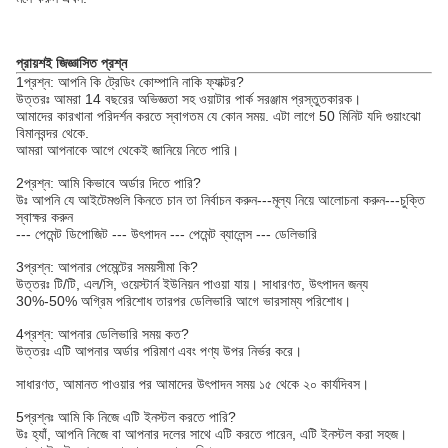
প্রায়শই জিজ্ঞাসিত প্রশ্ন
1প্রশ্ন: আপনি কি ট্রেডিং কোম্পানি নাকি ফ্যাক্টর?
উত্তরঃ আমরা 14 বছরের অভিজ্ঞতা সহ ওয়াটার পার্ক সরঞ্জাম প্রস্তুতকারক।
আমাদের কারখানা পরিদর্শন করতে স্বাগতম যে কোন সময়. এটা লাগে 50 মিনিট যদি গুয়াংঝো
বিমানবন্দর থেকে.
আমরা আপনাকে আগে থেকেই জানিয়ে নিতে পারি।
2প্রশ্ন: আমি কিভাবে অর্ডার দিতে পারি?
উঃ আপনি যে আইটেমগুলি কিনতে চান তা নির্বাচন করুন---মূল্য নিয়ে আলোচনা করুন---চুক্তি
স্বাক্ষর করুন
--- পেমেন্ট ডিপোজিট --- উৎপাদন --- পেমেন্ট ব্যালেন্স --- ডেলিভারি
3প্রশ্ন: আপনার পেমেন্টের সময়সীমা কি?
উত্তরঃ টি/টি, এল/সি, ওয়েস্টার্ন ইউনিয়ন পাওয়া যায়। সাধারণত, উৎপাদন জন্য
30%-50% অগ্রিম পরিশোধ তারপর ডেলিভারি আগে ভারসাম্য পরিশোধ।
4প্রশ্ন: আপনার ডেলিভারি সময় কত?
উত্তরঃ এটি আপনার অর্ডার পরিমাণ এবং পণ্য উপর নির্ভর করে।
সাধারণত, আমানত পাওয়ার পর আমাদের উৎপাদন সময় ১৫ থেকে ২০ কার্যদিবস।
5প্রশ্নঃ আমি কি নিজে এটি ইনস্টল করতে পারি?
উঃ হ্যাঁ, আপনি নিজে বা আপনার দলের সাথে এটি করতে পারেন, এটি ইনস্টল করা সহজ।