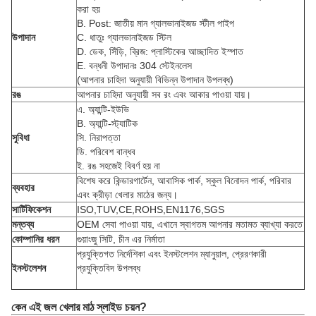
করা হয়
B. Post: জাতীয় মান গ্যালভানাইজড স্টীল পাইপ
উপাদান
C. ধাতুঃ গ্যালভানাইজড স্টিল
D. ডেক, সিঁড়ি, ব্রিজ: প্লাস্টিকের আচ্ছাদিত ইস্পাত
E. বন্ধনী উপাদানঃ 304 স্টেইনলেস
(আপনার চাহিদা অনুযায়ী বিভিন্ন উপাদান উপলব্ধ)
রঙ
আপনার চাহিদা অনুযায়ী সব রং এবং আকার পাওয়া যায়।
এ. অ্যান্টি-ইউভি
B. অ্যান্টি-স্ট্যাটিক
সুবিধা
সি. নিরাপত্তা
ডি. পরিবেশ বান্ধব
ই. রঙ সহজেই বিবর্ণ হয় না
বিশেষ করে কিন্ডারগার্টেন, আবাসিক পার্ক, স্কুল বিনোদন পার্ক, পরিবার
ব্যবহার
এবং ক্রীড়া খেলার মাঠের জন্য।
সার্টিফিকেশন
ISO,TUV,CE,ROHS,EN1176,SGS
মন্তব্য
OEM সেবা পাওয়া যায়, এখানে স্বাগতম আপনার মতামত ব্যাখ্যা করতে
কোম্পানির ধরন
গুয়াংজু সিটি, চীন এর নির্মাতা
প্রযুক্তিগত নির্দেশিকা এবং ইনস্টলেশন ম্যানুয়াল, প্রেরণকারী
ইনস্টলেশন
প্রযুক্তিবিদ উপলব্ধ
কেন এই জল খেলার মাঠ স্লাইড চয়ন?