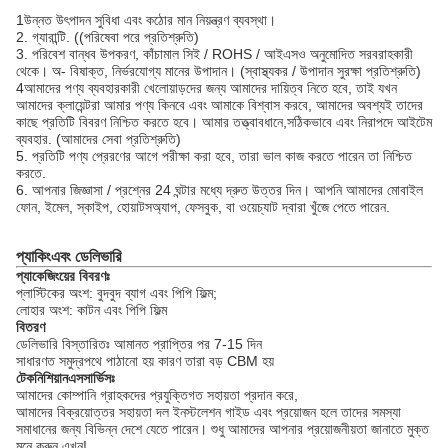
1উন্নত উৎপাদন সুবিধা এবং কঠোর মান নিয়ন্ত্রণ ব্যবস্থা।
2. গ্যারান্টি. ((পরিষেবা পরে প্রতিশ্রুতি)
3. পরিবেশ বান্ধব উপকরণ, কাঁচামাল সিই / ROHS / আইএসও অনুমোদিত সরবরাহকারী
থেকে। অ- বিষাক্ত, নির্ভরযোগ্য মানের উপাদান। (স্বাস্থ্যকর / উপাদান সুরক্ষা প্রতিশ্রুতি)
4আমাদের পণ্য ব্যবহারকারী খেলোয়াড়দের জন্য আমাদের দায়িত্ব নিতে হবে, তাই যখন
আমাদের ক্লায়েন্টরা আমার পণ্য কিনবে এবং আমাকে বিশ্বাস করবে, আমাদের অবশ্যই তাদের
কাছে প্রতিটি বিবরণ নিশ্চিত করতে হবে। আমার তত্ত্বাবধানে,সঠিকভাবে এবং নিরাপদে আইটেম
ব্যবহার. (আমাদের সেবা প্রতিশ্রুতি)
5. প্রতিটি পণ্য প্রেরণের আগে পরীক্ষা করা হবে, তারা ভাল কাজ করতে পারেন তা নিশ্চিত
করতে.
6. আপনার জিজ্ঞাসা / প্রশ্নের 24 ঘন্টার মধ্যে দ্রুত উত্তর দিন। আপনি আমাদের মোবাইল
ফোন, ইমেল, স্কাইপ, হোয়াটসঅ্যাপ, ফেসবুক, বা ওয়েচ্যাট দ্বারা খুঁজে পেতে পারেন.
প্যাকিং
এবং ডেলিভারি
প্যাকেজিংয়ের বিবরণঃ
প্লাস্টিকের অংশ: বুদবুদ ব্যাগ এবং পিপি ফিল্ম;
লোহার অংশ: কাটন এবং পিপি ফিল্ম
বিতরণ
ডেলিভারি বিস্তারিতঃ আমানত প্রাপ্তির পর 7-15 দিন
সাধারণত সমুদ্রপথে পাঠানো হয় কারণ তারা বড় CBM হয়
টেকনিশিয়ান
এস
সার্ভিসঃ
আমাদের কোম্পানি গ্রাহকদের প্রযুক্তিগত সহায়তা প্রদান করে,
আমাদের বিক্রয়োত্তর সহায়তা দল ইনস্টলেশন গাইড এবং প্রয়োজন হলে তাদের সমস্যা
সমাধানের জন্য বিভিন্ন দেশে যেতে পারেন। শুধু আমাদের আপনার প্রয়োজনীয়তা জানাতে মুক্ত
মনে করুন এখন!