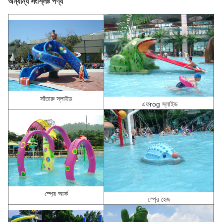
অন্যান্য সংশ্লিষ্ট পণ্য
সাঁতারু স্লাইড
এফ
rog স্লাইড
স্প্রে আর্ক
স্প্রে হেজ