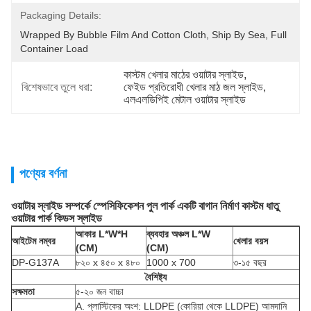
Packaging Details:
Wrapped By Bubble Film And Cotton Cloth, Ship By Sea, Full 
Container Load
কাস্টম খেলার মাঠের ওয়াটার স্লাইড
, 
বিশেষভাবে তুলে ধরা:
ফেইড প্রতিরোধী খেলার মাঠ জল স্লাইড
, 
এলএলডিপিই মেটাল ওয়াটার স্লাইড
পণ্যের বর্ণনা
ওয়াটার স্লাইড সম্পর্কে স্পেসিফিকেশন পুল পার্ক একটি বাগান নির্মাণ কাস্টম ধাতু
ওয়াটার পার্ক কিডস স্লাইড
আকার L*W*H
ব্যবহার অঞ্চল L*W
আইটেম নম্বর
খেলার বয়স
(CM)
(CM)
DP-G137A
৮২০ x ৪৫০ x ৪৮০
1000 x 700
৩-১৫ বছর
বৈশিষ্ট্য
সক্ষমতা
৫-২০ জন বাচ্চা
A. প্লাস্টিকের অংশ: LLDPE (কোরিয়া থেকে LLDPE) আমদানি