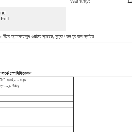
Warranty:
1
nd 
Full 
৬ মিটার অ্যাকোয়ালুপ ওয়াটার স্লাইড
, 
মুক্ত পতন ঘুর জল স্লাইড
সম্পর্কে স্পেসিফিকেশন
ুইস্ট স্লাইড - সবুজ
রতা=০.৮ মিটার