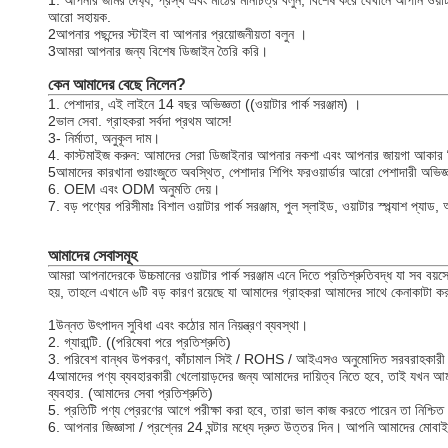
1. আপনার জমির দৈর্ঘ্য, প্রস্থ এবং মাঠের মানচিত্র বলুন, বিশেষ করে যেখানে আপনি ওয়
আরো সহায়ক.
2আপনার পছন্দের স্টাইল বা আপনার প্রয়োজনীয়তা বলুন ।
3আমরা আপনার জন্য বিশেষ ডিজাইন তৈরি করি।
কেন আমাদের বেছে নিলেন?
1. পেশাদার, এই লাইনে 14 বছর অভিজ্ঞতা ((ওয়াটার পার্ক সরঞ্জাম) ।
2ভাল সেবা. গ্রাহকরা সর্বদা প্রথম আসে!
3- নির্মাতা, অনুকূল দাম।
4. কাস্টমাইজ করুন: আমাদের সেরা ডিজাইনার আপনার নকশা এবং আপনার জায়গা আকার ন
5আমাদের কারখানা গুয়াংজুতে অবস্থিত, পেশাদার শিপিং ফরওয়ার্ডার আরো পেশাদারী অভিজ
6. OEM এবং ODM অনুমতি দেয়।
7. বড় পণ্যের পরিসীমাঃ বিশাল ওয়াটার পার্ক সরঞ্জাম, পুল স্লাইড, ওয়াটার স্প্ল্যাশ প্যাড, 
আমাদের সেবাসমূহ
আমরা আপনাদেরকে উচ্চমানের ওয়াটার পার্ক সরঞ্জাম এনে দিতে প্রতিশ্রুতিবদ্ধ যা সব বয়সের
হয়, তাহলে এখানে ৬টি বড় কারণ রয়েছে যা আমাদের গ্রাহকরা আমাদের সাথে কেনাকাটা করা
1উন্নত উৎপাদন সুবিধা এবং কঠোর মান নিয়ন্ত্রণ ব্যবস্থা।
2. গ্যারান্টি. ((পরিষেবা পরে প্রতিশ্রুতি)
3. পরিবেশ বান্ধব উপকরণ, কাঁচামাল সিই / ROHS / আইএসও অনুমোদিত সরবরাহকারী থেকে। 
4আমাদের পণ্য ব্যবহারকারী খেলোয়াড়দের জন্য আমাদের দায়িত্ব নিতে হবে, তাই যখন আ
ব্যবহার. (আমাদের সেবা প্রতিশ্রুতি)
5. প্রতিটি পণ্য প্রেরণের আগে পরীক্ষা করা হবে, তারা ভাল কাজ করতে পারেন তা নিশ্চিত
6. আপনার জিজ্ঞাসা / প্রশ্নের 24 ঘন্টার মধ্যে দ্রুত উত্তর দিন। আপনি আমাদের মোবাইল 