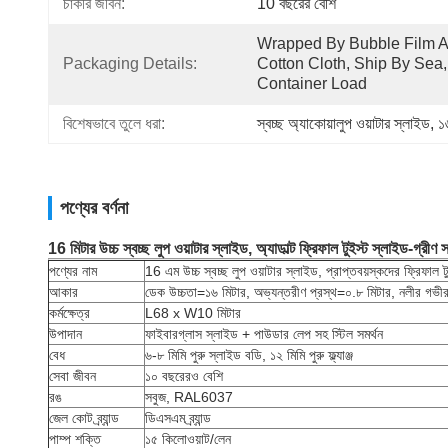
চাকরি জীবন:
10 বছরের বেশি
Wrapped By Bubble Film A
Packaging Details:
Cotton Cloth, Ship By Sea, 
Container Load
বিশেষভাবে তুলে ধরা:
স্বচ্ছ অ্যাকোয়ালুপ ওয়াটার স্লাইড
, 
১
পণ্যের বর্ণনা
16 মিটার উচ্চ স্বচ্ছ লুপ ওয়াটার স্লাইড, অ্যাডাল্ট ফ্রিফাল টুইস্ট স্লাইড-গ্রীণ 
পণ্যের নাম
16 এম উচ্চ স্বচ্ছ লুপ ওয়াটার স্লাইড, প্রাপ্তবয়স্কদের ফ্রিফাল ট
আকার
ডেক উচ্চতা=১৬ মিটার, অভ্যন্তরীণ প্রস্থ=০.৮ মিটার, নলীর গভী
কর্মক্ষেত্র
L68 x W10 মিটার
উপাদান
ফাইবারগ্লাস স্লাইড + পাউডার লেপ সহ স্টিল সমর্থন
বেধ
৬-৮ মিমি পুরু স্লাইড বডি, ১২ মিমি পুরু ফ্ল্যাঞ্জ
সেবা জীবন
১০ বছরেরও বেশি
রঙ
সবুজ, RAL6037
জেল কোট ব্র্যান্ড
ডিএসএম ব্র্যান্ড
পাম্প শক্তি
১৫ কিলোওয়াট/লেন