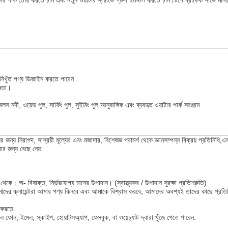
াটার পার্ক তৈরি করতে চান এবং নতুন ওয়াটার স্লাইড গ্রুপ ইনস্টল করতে চান।টপোগ্রাফিক সার্ভে ম
িখুঁত পণ্য ডিজাইন করতে পারেন
্ঞতা।
অলস নদী, ওয়েভ পুল, সার্ফিং পুল, সুইমিং পুল আনুষাঙ্গিক এবং ব্যবহৃত ওয়াটার পার্ক সরঞ্জাম
 জন্য নিরাপদ, সাশ্রয়ী মূল্যের এবং মজাদার, বিশেষজ্ঞ পরামর্শ থেকে জ্ঞানসম্পন্ন বিক্রয় প্রতিনিধি
র জন্য বেছে নেয়:
অ- বিষাক্ত, নির্ভরযোগ্য মানের উপাদান। (স্বাস্থ্যকর / উপাদান সুরক্ষা প্রতিশ্রুতি)
মাদের ক্লায়েন্টরা আমার পণ্য কিনবে এবং আমাকে বিশ্বাস করবে, আমাদের অবশ্যই তাদের কাছে প্রত
 করতে.
ফোন, ইমেল, স্কাইপ, হোয়াটসঅ্যাপ, ফেসবুক, বা ওয়েচ্যাট দ্বারা খুঁজে পেতে পারেন.