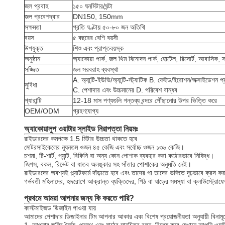
জল প্রবাহ
১৫০ ঘনমিটার/ঘন্টা
জল প্রবেশদ্বার
DN150, 150mm
সক্ষমতা
প্রতি ঘণ্টায় ৫০-৮০ জন অতিথি
বয়স
৫ বছরের বেশি বয়সী
উপযুক্ত
শিশু এবং প্রাপ্তবয়স্ক
অনুষ্ঠান
অ্যাকোয়া পার্ক, জল থিম বিনোদন পার্ক, হোটেল, রিসোর্ট, আবাসিক, স্
সজ্জিত
জল সরবরাহ ব্যবস্থা
A. অ্যান্টি-ইউভি/অ্যান্টি-স্ট্যাটিক B. ফেইড/ইরোশন/অক্সাইডেশন প
সুবিধা
C. পেশাদার এবং উচ্চমানের D. পরিবেশ বান্ধব
গ্যারান্টি
12-18 মাস পণ্যগুলি গন্তব্য বন্দরে পৌঁছানোর উপর ভিত্তি করে
OEM/ODM
গ্রহণযোগ্য
অ্যাকোয়ালুপ ওয়াটার স্লাইড নিরাপত্তা নিয়মঃ
রাইডারদের কমপক্ষে 1.5 মিটার উচ্চতা থাকতে হবে
মোটরসাইকেলের ন্যূনতম ওজন ৪৫ কেজি এবং সর্বোচ্চ ওজন ১৩৬ কেজি।
চশমা, টি-শার্ট, প্যান্ট, বিকিনি বা অন্য কোন পোশাক ব্যবহার করা কঠোরভাবে নিষিদ্ধ।
জিপস, বকল, রিভেট বা ধাতব অলঙ্কার সহ সাঁতার পোশাকের অনুমতি নেই।
রাইডারদের অবশ্যই প্ল্যাটফর্মে দাঁড়াতে হবে এবং তাদের পা তাদের ভঙ্গিতে দৃঢ়ভাবে ক্
গর্ভবতী মহিলাদের, হৃদরোগে আক্রান্ত ব্যক্তিদের, পিঠ বা ঘাড়ের সমস্যা বা ক্লাউস্ট্রোফো
প্রথমে আমরা আপনার জন্য কি করতে পারি?
কাস্টমাইজড ডিজাইন পাওয়া যায়
আমাদের পেশাদার ডিজাইনার টিম আপনার আকার এবং বিশেষ প্রয়োজনীয়তা অনুযায়ী বিনামূ