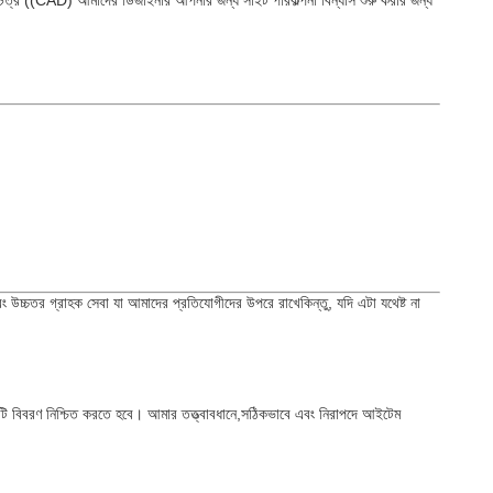
ানচিত্র ((CAD) আমাদের ডিজাইনার আপনার জন্য সাইট পরিকল্পনা বিন্যাস শুরু করার জন্য
,এবং উচ্চতর গ্রাহক সেবা যা আমাদের প্রতিযোগীদের উপরে রাখেকিন্তু, যদি এটা যথেষ্ট না
িটি বিবরণ নিশ্চিত করতে হবে। আমার তত্ত্বাবধানে,সঠিকভাবে এবং নিরাপদে আইটেম