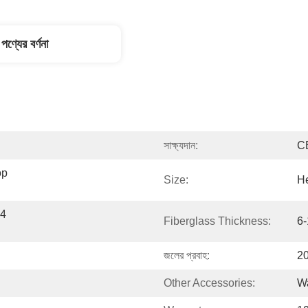
পণ্যের বর্ণনা
সাক্ষ্যদান:
C
p 
Size:
H
4 
Fiberglass Thickness:
6
জলের প্রবাহ:
2
Other Accessories:
Wa