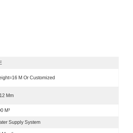
E
eight=16 M Or Customized
-12 Mm
00 M³
ter Supply System