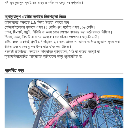
না! অ্যাকুয়ালুপ স্লাইডের মাধ্যমে দর্শকদের জন্য সব দৃশ্যমান।
অ্যাকুয়ালুপ ওয়াটার স্লাইড নিরাপত্তা নিয়ম
রাইডারদের কমপক্ষে 1.5 মিটার উচ্চতা থাকতে হবে
মোটরসাইকেলের ন্যূনতম ওজন ৪৫ কেজি এবং সর্বোচ্চ ওজন ১৩৬ কেজি।
চশমা, টি-শার্ট, প্যান্ট, বিকিনি বা অন্য কোন পোশাক ব্যবহার করা কঠোরভাবে নিষিদ্ধ।
জিপস, বকল, রিভেট বা ধাতব অলঙ্কার সহ সাঁতার পোশাকের অনুমতি নেই।
রাইডারদের অবশ্যই প্ল্যাটফর্মে দাঁড়াতে হবে এবং তাদের পা তাদের ভঙ্গিতে দৃঢ়ভাবে ক্রস করা
উচিত এবং তাদের বুকের উপর হাত ভাঁজ করা উচিত।
গর্ভবতী মহিলাদের, হৃদরোগে আক্রান্ত ব্যক্তিদের, পিঠ বা ঘাড়ের সমস্যা বা
ক্লাউস্ট্রোফোবিয়া আক্রান্ত ব্যক্তিদের জন্য প্রস্তাবিত নয়।
প্রদর্শিত পণ্য