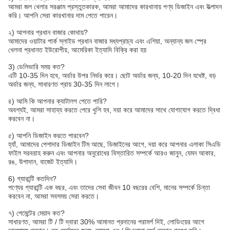
আমরা জল খেলার সরঞ্জাম প্রস্তুতকারক, আমরা আমাদের কারখানায় পণ্য ডিজাইন এবং উত্পাদন
করি। আপনি সেরা কারখানার দাম পেতে পারেন।
২) আপনার প্রধান বাজার কোথায়?
আমাদের ওয়াটার পার্ক স্লাইড প্রধান বাজার মধ্যপ্রাচ্য এবং এশিয়া, অন্যান্য জল স্প্রে
খেলনা প্রধানত ইউরোপীয়, আমেরিকা ইত্যাদি বিক্রি করা হয়
3) ডেলিভারি সময় কত?
এটি 10-35 দিন হবে, অর্ডার উপর নির্ভর করে। ছোট অর্ডার জন্য, 10-20 দিন যথেষ্ট, বড়
অর্ডার জন্য, সাধারণত প্রায় 30-35 দিন লাগে।
৪) আমি কি আপনার ক্যাটালগ পেতে পারি?
অবশ্যই, আমরা সাহায্য করতে পেরে খুশি হব, দয়া করে আমাদের সাথে যোগাযোগ করতে দ্বিধা
করবেন না।
৫) আপনি ডিজাইন করতে পারবেন?
হ্যাঁ, আমাদের পেশাদার ডিজাইন টিম আছে, ডিজাইনের আগে, দয়া করে আপনার এলাকা সিএডি
ফাইল সরবরাহ করুন এবং আপনার অনুরোধের বিস্তারিত সম্পর্কে আরও জানুন, যেমন আকার,
রঙ, উপাদান, বাজেট ইত্যাদি।
6) গ্যারান্টি কতদিন?
পণ্যের গ্যারান্টি এক বছর, এবং তাদের সেবা জীবন 10 বছরের বেশি, মানের সম্পর্কে চিন্তা
করবেন না, আমরা সবসময় সেরা করতে।
৭) পেমেন্টের মেয়াদ কত?
সাধারণত, আমরা টি / টি দ্বারা 30% আমানত প্রদানের পরামর্শ দিই, লোডিংয়ের আগে