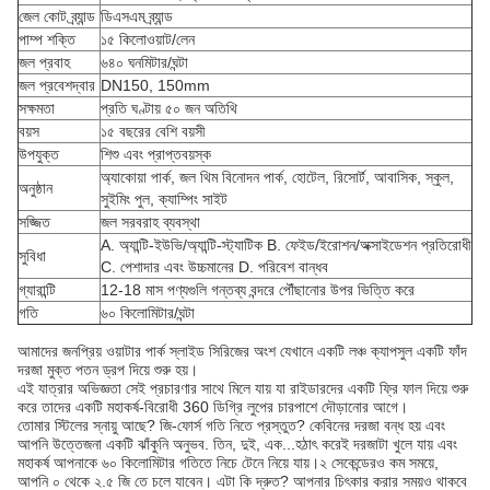
জেল কোট ব্র্যান্ড
ডিএসএম ব্র্যান্ড
পাম্প শক্তি
১৫ কিলোওয়াট/লেন
জল প্রবাহ
৬৪০ ঘনমিটার/ঘন্টা
জল প্রবেশদ্বার
DN150, 150mm
সক্ষমতা
প্রতি ঘণ্টায় ৫০ জন অতিথি
বয়স
১৫ বছরের বেশি বয়সী
উপযুক্ত
শিশু এবং প্রাপ্তবয়স্ক
অ্যাকোয়া পার্ক, জল থিম বিনোদন পার্ক, হোটেল, রিসোর্ট, আবাসিক, স্কুল,
অনুষ্ঠান
সুইমিং পুল, ক্যাম্পিং সাইট
সজ্জিত
জল সরবরাহ ব্যবস্থা
A. অ্যান্টি-ইউভি/অ্যান্টি-স্ট্যাটিক B. ফেইড/ইরোশন/অক্সাইডেশন প্রতিরোধী
সুবিধা
C. পেশাদার এবং উচ্চমানের D. পরিবেশ বান্ধব
গ্যারান্টি
12-18 মাস পণ্যগুলি গন্তব্য বন্দরে পৌঁছানোর উপর ভিত্তি করে
গতি
৬০ কিলোমিটার/ঘন্টা
আমাদের জনপ্রিয় ওয়াটার পার্ক স্লাইড সিরিজের অংশ যেখানে একটি লঞ্চ ক্যাপসুল একটি ফাঁদ
দরজা মুক্ত পতন ড্রপ দিয়ে শুরু হয়।
এই যাত্রার অভিজ্ঞতা সেই প্রচারণার সাথে মিলে যায় যা রাইডারদের একটি ফ্রি ফাল দিয়ে শুরু
করে তাদের একটি মহাকর্ষ-বিরোধী 360 ডিগ্রি লুপের চারপাশে দৌড়ানোর আগে।
তোমার স্টিলের স্নায়ু আছে? জি-ফোর্স গতি নিতে প্রস্তুত? কেবিনের দরজা বন্ধ হয় এবং
আপনি উত্তেজনা একটি ঝাঁকুনি অনুভব. তিন, দুই, এক...হঠাৎ করেই দরজাটা খুলে যায় এবং
মহাকর্ষ আপনাকে ৬০ কিলোমিটার গতিতে নিচে টেনে নিয়ে যায়।২ সেকেন্ডেরও কম সময়ে,
আপনি ০ থেকে ২.৫ জি তে চলে যাবেন। এটা কি দ্রুত? আপনার চিৎকার করার সময়ও থাকবে