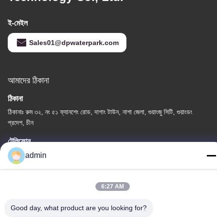
ই-মেইল
Sales01@dpwaterpark.com
আমাদের ঠিকানা
ঠিকানা
ঠিকানাঃ রুম ৩২, নং ৫১ ফ্যানশেং রোড, দাগাং টাউন, নাশা জেলা, গুয়াংজু সিটি, গুয়াংডং
প্রদেশ, চীন
টেলিফোন
86-20-34989160
admin
6:27 AM
Good day, what product are you looking for?
গোপনীয়তা নীতি
|
সাইট ম্যাপ