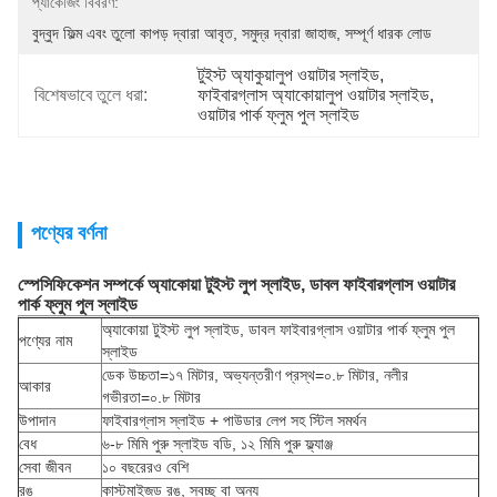
প্যাকেজিং বিবরণ:
বুদ্বুদ ফিল্ম এবং তুলো কাপড় দ্বারা আবৃত, সমুদ্র দ্বারা জাহাজ, সম্পূর্ণ ধারক লোড
টুইস্ট অ্যাকুয়ালুপ ওয়াটার স্লাইড
, 
বিশেষভাবে তুলে ধরা:
ফাইবারগ্লাস অ্যাকোয়ালুপ ওয়াটার স্লাইড
, 
ওয়াটার পার্ক ফ্লুম পুল স্লাইড
পণ্যের বর্ণনা
স্পেসিফিকেশন সম্পর্কে
অ্যাকোয়া টুইস্ট লুপ স্লাইড, ডাবল ফাইবারগ্লাস ওয়াটার
পার্ক ফ্লুম পুল স্লাইড
অ্যাকোয়া টুইস্ট লুপ স্লাইড, ডাবল ফাইবারগ্লাস ওয়াটার পার্ক ফ্লুম পুল
পণ্যের নাম
স্লাইড
ডেক উচ্চতা=১৭ মিটার, অভ্যন্তরীণ প্রস্থ=০.৮ মিটার, নলীর
আকার
গভীরতা=০.৮ মিটার
উপাদান
ফাইবারগ্লাস স্লাইড + পাউডার লেপ সহ স্টিল সমর্থন
বেধ
৬-৮ মিমি পুরু স্লাইড বডি, ১২ মিমি পুরু ফ্ল্যাঞ্জ
সেবা জীবন
১০ বছরেরও বেশি
রঙ
কাস্টমাইজড রঙ, স্বচ্ছ বা অন্য