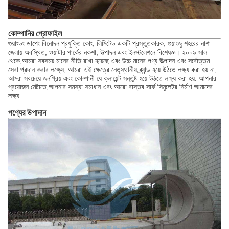
কোম্পানির প্রোফাইল
গুয়াংডং ডাপেং বিনোদন প্রযুক্তি কোং, লিমিটেড একটি প্রস্তুতকারক, গুয়াংজু শহরের নাশা
জেলায় অবস্থিত, ওয়াটার পার্কের নকশা, উত্পাদন এবং ইনস্টলেশনে বিশেষজ্ঞ। ২০০৯ সাল
থেকে,আমরা সবসময় মানের নীতি রাখা হয়েছে এবং উচ্চ মানের পণ্য উত্পাদন এবং সর্বোত্তম
সেবা প্রদান করার লক্ষ্যে, আমরা এই ক্ষেত্রে নেতৃস্থানীয় ব্র্যান্ড হয়ে উঠতে লক্ষ্য করা হয় না,
আমরা সবচেয়ে জনপ্রিয় এবং কোম্পানী যে ক্লায়েন্ট সন্তুষ্ট হয়ে উঠতে লক্ষ্য করা হয়. আপনার
প্রয়োজন মেটাতে,আপনার সমস্যা সমাধান এবং আরো বাস্তব সার্ফ সিমুলেটর নির্মাণ আমাদের
লক্ষ্য.
পণ্যের উপাদান