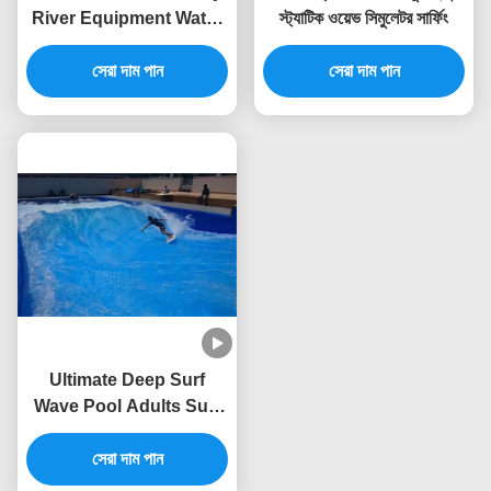
River Equipment Water
স্ট্যাটিক ওয়েভ সিমুলেটর সার্ফিং
Park Artificial River
Customized
সেরা দাম পান
সেরা দাম পান
Ultimate Deep Surf
Wave Pool Adults Surf
Simulator Machine
Customized
সেরা দাম পান