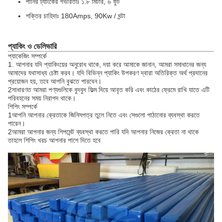
পানির ট্যাংকের গভীরতাঃ ১.৮ মিটার, ৬ ফুট
শক্তির চাহিদাঃ 180Amps, 90Kw / ঘন্টা
প্যাকিং ও ডেলিভারি
প্যাকেজিং সম্পর্কে
1. আপনার যদি প্যাকিংয়ের অনুরোধ থাকে, দয়া করে আমাকে জানান, আমরা সমাধানের জন্য
আমাদের যথাসাধ্য চেষ্টা করব। যদি বিভিন্ন প্যাকিং উপকরণ দ্বারা অতিরিক্ত অর্থ প্রদানের
প্রয়োজন হয়, তবে আপনি বুঝতে পারবেন।
2সাধারণত আমরা পণ্যগুলিকে বুদবুদ ফিল্ম দিয়ে আবৃত করি এবং কাঠের ফ্রেমে রাখি যাতে এটি
পরিবহনের সময় নিরাপদ থাকে।
শিপিং সম্পর্কে
1আপনি আপনার ক্রেতাকে জিনিসপত্র তুলে নিতে এবং সেগুলো পাঠানোর ব্যবস্থা করতে
পারেন।
2আমরা আপনার জন্য শিপমেন্ট ব্যবস্থা করতে পারি যদি আপনার নিজের ক্রেতা না থাকে
তাহলে শিপিং খরচ আপনার পাশে দিতে হবে