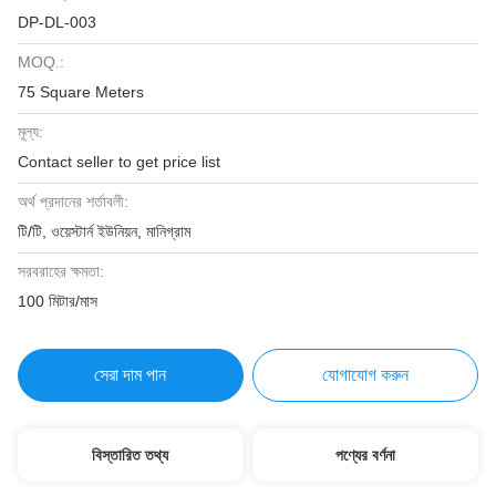
DP-DL-003
MOQ.:
75 Square Meters
মূল্য:
Contact seller to get price list
অর্থ প্রদানের শর্তাবলী:
টি/টি, ওয়েস্টার্ন ইউনিয়ন, মানিগ্রাম
সরবরাহের ক্ষমতা:
100 মিটার/মাস
সেরা দাম পান
যোগাযোগ করুন
বিস্তারিত তথ্য
পণ্যের বর্ণনা