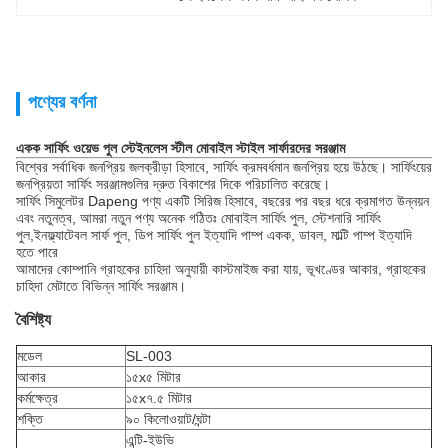
পণ্যের বর্ণনা
একক সার্ফিং ওয়েভ পুল স্টেইনলেস স্টীল মোবাইল স্টাইল সার্ফারদের সরঞ্জাম
বিশ্বের সর্বাধিক জনপ্রিয় জলক্রীড়া হিসাবে, সার্ফিং ক্রমবর্ধমান জনপ্রিয় হয়ে উঠছে। সার্ফিংয়ের
জনপ্রিয়তা সার্ফিং সরঞ্জামগুলির দ্রুত বিকাশের দিকে পরিচালিত করেছে।
সার্ফিং সিমুলেটর Dapeng পণ্য একটি সিরিজ হিসাবে, বছরের পর বছর ধরে ক্রমাগত উন্নয়ন
এবং নতুনত্ব, আমরা নতুন পণ্য অনেক গঠিতঃ মোবাইল সার্ফিং পুল, স্টেশনারি সার্ফিং
পুল,ইনফ্ল্যাটেবল সার্ফ পুল, ডিপ সার্ফিং পুল ইত্যাদি পাম্প একক, ডাবল, মাল্টি পাম্প ইত্যাদি
হতে পারে
আমাদের কোম্পানি গ্রাহকের চাহিদা অনুযায়ী কাস্টমাইজ করা যায়, ভূখণ্ডের আকার, গ্রাহকের
চাহিদা মেটাতে বিভিন্ন সার্ফিং সরঞ্জাম।
বৈশিষ্ট্য
মডেল
SL-003
আকার
১৫x৫ মিটার
কর্মক্ষেত্র
১৫x৭.৫ মিটার
শক্তি
৯০ কিলোওয়াট/ঘন্টা
এন্টি-ইউভি