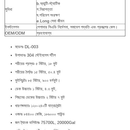
b.অ্যান্টি-স্ট্যাটিক
সুবিধা
গ.নিরাপত্তা
ঘ.পরিবেশ সংরক্ষণ
e.Long সেবা জীবন
ইনস্টলেশন
পেশাদার সিএডি নির্দেশনা, সমাবেশ পদ্ধতি এবং প্রকল্পের কেস।
OEM/ODM
গ্রহণযোগ্য
মডেলঃ DL-003
উপাদানঃ 304 স্টেইনলেস স্টীল
শরীরের প্রস্থঃ ৫ মিটার, ১৮ ফুট
শরীরের দৈর্ঘ্যঃ ১৫ মিটার, ৫০.৪ ফুট
ফুটপ্রিন্টঃ ৮৫ মিটার, ৯০০ বর্গফুট।
ডেক উচ্চতাঃ ১ মিটার, ৪.৩ ফুট,
পিছনের ডেকের উচ্চতাঃ ২ মিটার ৭ ফুট
ধারণক্ষমতাঃ ১২০-২৪০টি যাত্রা/ঘন্টা
ওজনঃ ৮৪৪০০ কেজি, ১৮৬০০০ পাউন্ড
জল ট্যাংক ভলিউমঃ 75700L, 20000Gal