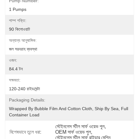
Pump Number:
1 Pumps
পাম্প শক্তি:
90 কিলোওয়াট
অন্যান্য আনুষাঙ্গিক:
জল সরবরাহ ব্যবস্থা
ওজন:
84.4 টন
সক্ষমতা:
120-240 রাইড/ঘন্টা
Packaging Details:
Wrapped By Bubble Film And Cotton Cloth, Ship By Sea, Full 
Container Load
স্টেইনলেস স্টীল সার্ফ ওয়েভ পুল
, 
বিশেষভাবে তুলে ধরা:
OEM সার্ফ ওয়েভ পুল
, 
স্টেইনলেস স্টীল সার্ফ রাইডার মেশিন