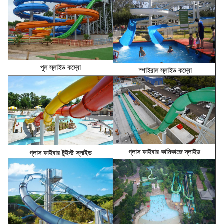
পুল স্লাইড কম্বো
স্পাইরাল স্লাইড কম্বো
গ্লাস ফাইবার কামিকাজে স্লাইড
গ্লাস ফাইবার টুইস্ট স্লাইড