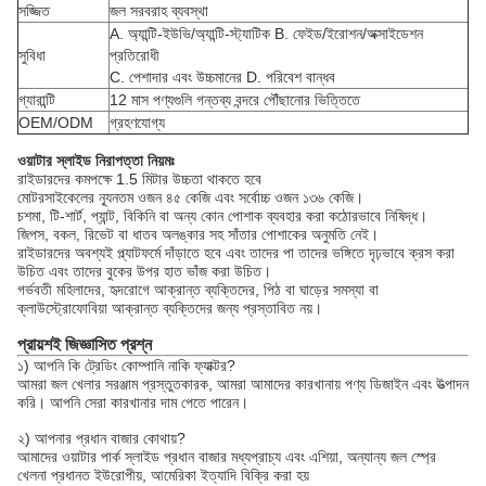
সজ্জিত
জল সরবরাহ ব্যবস্থা
A. অ্যান্টি-ইউভি/অ্যান্টি-স্ট্যাটিক B. ফেইড/ইরোশন/অক্সাইডেশন
সুবিধা
প্রতিরোধী
C. পেশাদার এবং উচ্চমানের D. পরিবেশ বান্ধব
গ্যারান্টি
12 মাস পণ্যগুলি গন্তব্য বন্দরে পৌঁছানোর ভিত্তিতে
OEM/ODM
গ্রহণযোগ্য
ওয়াটার স্লাইড নিরাপত্তা নিয়মঃ
রাইডারদের কমপক্ষে 1.5 মিটার উচ্চতা থাকতে হবে
মোটরসাইকেলের ন্যূনতম ওজন ৪৫ কেজি এবং সর্বোচ্চ ওজন ১৩৬ কেজি।
চশমা, টি-শার্ট, প্যান্ট, বিকিনি বা অন্য কোন পোশাক ব্যবহার করা কঠোরভাবে নিষিদ্ধ।
জিপস, বকল, রিভেট বা ধাতব অলঙ্কার সহ সাঁতার পোশাকের অনুমতি নেই।
রাইডারদের অবশ্যই প্ল্যাটফর্মে দাঁড়াতে হবে এবং তাদের পা তাদের ভঙ্গিতে দৃঢ়ভাবে ক্রস করা
উচিত এবং তাদের বুকের উপর হাত ভাঁজ করা উচিত।
গর্ভবতী মহিলাদের, হৃদরোগে আক্রান্ত ব্যক্তিদের, পিঠ বা ঘাড়ের সমস্যা বা
ক্লাউস্ট্রোফোবিয়া আক্রান্ত ব্যক্তিদের জন্য প্রস্তাবিত নয়।
প্রায়শই জিজ্ঞাসিত প্রশ্ন
১) আপনি কি ট্রেডিং কোম্পানি নাকি ফ্যাক্টর?
আমরা জল খেলার সরঞ্জাম প্রস্তুতকারক, আমরা আমাদের কারখানায় পণ্য ডিজাইন এবং উত্পাদন
করি। আপনি সেরা কারখানার দাম পেতে পারেন।
২) আপনার প্রধান বাজার কোথায়?
আমাদের ওয়াটার পার্ক স্লাইড প্রধান বাজার মধ্যপ্রাচ্য এবং এশিয়া, অন্যান্য জল স্প্রে
খেলনা প্রধানত ইউরোপীয়, আমেরিকা ইত্যাদি বিক্রি করা হয়