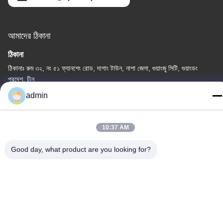
আমাদের ঠিকানা
ঠিকানা
ঠিকানাঃ রুম ৩২, নং ৫১ ফ্যানশেং রোড, দাগাং টাউন, নাশা জেলা, গুয়াংজু সিটি, গুয়াংডং
প্রদেশ, চীন
admin
টেলিফোন
86-20-34989160
10:37 AM
Good day, what product are you looking for?
গোপনীয়তা নীতি
|
সাইট ম্যাপ
চীন ভালো মানের ওয়াটার পার্ক স্লাইড সরবরাহকারী। কপিরাইট © -2026 Guangdong
Dapeng Amusement Technology Co., Ltd. সমস্ত অধিকার সংরক্ষিত।