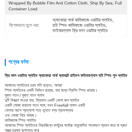
Wrapped By Bubble Film And Cotton Cloth, Ship By Sea, Full 
Container Load
অ্যাকোয়া পার্ক কামিকাজে ওয়াটার স্লাইড
, 
বিশেষভাবে তুলে ধরা:
হাই স্পিড কামিকাজে ওয়াটার স্লাইড
, 
ফাইবারগ্লাস ফ্রি ফাল ওয়াটার স্লাইড
পণ্যের বর্ণনা
ফ্রি ফাল ওয়াটার স্লাইড অ্যাকোয়া পার্ক অ্যাডাল্ট রাইডস ফাইবারগ্লাস হাই স্পিড পুল স্লাইড
আমাদের স্লাইডের চরম গতি ছাড়াও, আমরা
স্পিড স্লাইডের একটি নির্বাচন রয়েছে, যার মধ্যে গ্রিপিং স্পিড রয়েছে।
মুক্ত পতন / মুক্ত পতন প্লাস
দুটি বিকল্পে পাওয়া যায়, ফ্রিফাল একটি খোলা জল স্লাইড
একটি সোজা ধারালো পতন সঙ্গে; যখন Freefall প্লাস একটি
খোলার আগে প্রত্যাশা গড়ে তুলতে বন্ধ প্রবেশদ্বার
এবং সোজা নিচে নামছে।
কামিকাজে স্পিড স্লাইড
আমাদের স্পিড স্লাইডের নিরবচ্ছিন্ন কনট্যুর সর্বোচ্চ অনুমোদিত সংকোচন প্রদান করে যা দ্রুত
অন্ত্র-চুরমার রূপান্তর করে