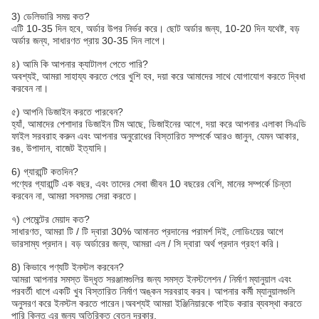
3) ডেলিভারি সময় কত?
এটি 10-35 দিন হবে, অর্ডার উপর নির্ভর করে। ছোট অর্ডার জন্য, 10-20 দিন যথেষ্ট, বড়
অর্ডার জন্য, সাধারণত প্রায় 30-35 দিন লাগে।
৪) আমি কি আপনার ক্যাটালগ পেতে পারি?
অবশ্যই, আমরা সাহায্য করতে পেরে খুশি হব, দয়া করে আমাদের সাথে যোগাযোগ করতে দ্বিধা
করবেন না।
৫) আপনি ডিজাইন করতে পারবেন?
হ্যাঁ, আমাদের পেশাদার ডিজাইন টিম আছে, ডিজাইনের আগে, দয়া করে আপনার এলাকা সিএডি
ফাইল সরবরাহ করুন এবং আপনার অনুরোধের বিস্তারিত সম্পর্কে আরও জানুন, যেমন আকার,
রঙ, উপাদান, বাজেট ইত্যাদি।
6) গ্যারান্টি কতদিন?
পণ্যের গ্যারান্টি এক বছর, এবং তাদের সেবা জীবন 10 বছরের বেশি, মানের সম্পর্কে চিন্তা
করবেন না, আমরা সবসময় সেরা করতে।
৭) পেমেন্টের মেয়াদ কত?
সাধারণত, আমরা টি / টি দ্বারা 30% আমানত প্রদানের পরামর্শ দিই, লোডিংয়ের আগে
ভারসাম্য প্রদান। বড় অর্ডারের জন্য, আমরা এল / সি দ্বারা অর্থ প্রদান গ্রহণ করি।
8) কিভাবে পণ্যটি ইনস্টল করবেন?
আমরা আপনার সমস্ত উদ্ধৃত সরঞ্জামগুলির জন্য সমস্ত ইনস্টলেশন / নির্মাণ ম্যানুয়াল এবং
পরবর্তী ধাপে একটি খুব বিস্তারিত নির্মাণ অঙ্কন সরবরাহ করব। আপনার কর্মী ম্যানুয়ালগুলি
অনুসরণ করে ইনস্টল করতে পারেন।অবশ্যই আমরা ইঞ্জিনিয়ারকে গাইড করার ব্যবস্থা করতে
পারি কিন্তু এর জন্য অতিরিক্ত বেতন দরকার.