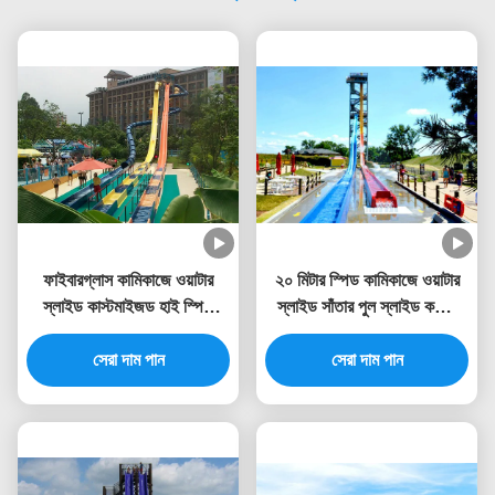
ফাইবারগ্লাস কামিকাজে ওয়াটার
২০ মিটার স্পিড কামিকাজে ওয়াটার
স্লাইড কাস্টমাইজড হাই স্পিড
স্লাইড সাঁতার পুল স্লাইড কম্বো
ওয়াটার স্লাইড 12 মিটার উচ্চতা
প্রাপ্তবয়স্কদের জন্য
সেরা দাম পান
সেরা দাম পান