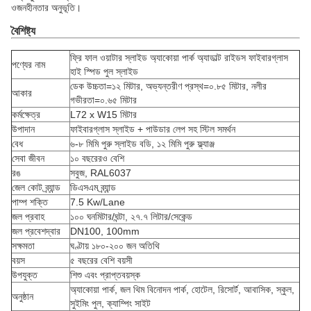
ওজনহীনতার অনুভূতি।
বৈশিষ্ট্য
ফ্রি ফাল ওয়াটার স্লাইড অ্যাকোয়া পার্ক অ্যাডাল্ট রাইডস ফাইবারগ্লাস
পণ্যের নাম
হাই স্পিড পুল স্লাইড
ডেক উচ্চতা=১২ মিটার, অভ্যন্তরীণ প্রস্থ=০.৮৫ মিটার, নলীর
আকার
গভীরতা=০.৬৫ মিটার
কর্মক্ষেত্র
L72 x W15 মিটার
উপাদান
ফাইবারগ্লাস স্লাইড + পাউডার লেপ সহ স্টিল সমর্থন
বেধ
৬-৮ মিমি পুরু স্লাইড বডি, ১২ মিমি পুরু ফ্ল্যাঞ্জ
সেবা জীবন
১০ বছরেরও বেশি
রঙ
সবুজ, RAL6037
জেল কোট ব্র্যান্ড
ডিএসএম ব্র্যান্ড
পাম্প শক্তি
7.5 Kw/Lane
জল প্রবাহ
১০০ ঘনমিটার/ঘন্টা, ২৭.৭ লিটার/সেকেন্ড
জল প্রবেশদ্বার
DN100, 100mm
সক্ষমতা
ঘণ্টায় ১৮০-২০০ জন অতিথি
বয়স
৫ বছরের বেশি বয়সী
উপযুক্ত
শিশু এবং প্রাপ্তবয়স্ক
অ্যাকোয়া পার্ক, জল থিম বিনোদন পার্ক, হোটেল, রিসোর্ট, আবাসিক, স্কুল,
অনুষ্ঠান
সুইমিং পুল, ক্যাম্পিং সাইট