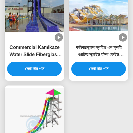
Commercial Kamikaze
ফাইবারগ্লাস স্লাইড এন ফ্লাই
Water Slide Fiberglass
ওয়াটার স্লাইড র্যাম্প ফেইড
10m Height For Adult
অক্সাইডেশন প্রতিরোধী ওয়াটার
সেরা দাম পান
সেরা দাম পান
পার্কের জন্য