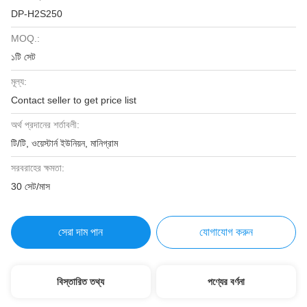
DP-H2S250
MOQ.:
১টি সেট
মূল্য:
Contact seller to get price list
অর্থ প্রদানের শর্তাবলী:
টি/টি, ওয়েস্টার্ন ইউনিয়ন, মানিগ্রাম
সরবরাহের ক্ষমতা:
30 সেট/মাস
সেরা দাম পান
যোগাযোগ করুন
বিস্তারিত তথ্য
পণ্যের বর্ণনা