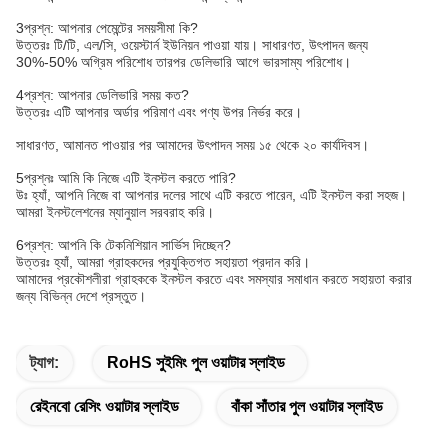
3প্রশ্ন: আপনার পেমেন্টের সময়সীমা কি?
উত্তরঃ টি/টি, এল/সি, ওয়েস্টার্ন ইউনিয়ন পাওয়া যায়। সাধারণত, উৎপাদন জন্য
30%-50% অগ্রিম পরিশোধ তারপর ডেলিভারি আগে ভারসাম্য পরিশোধ।
4প্রশ্ন: আপনার ডেলিভারি সময় কত?
উত্তরঃ এটি আপনার অর্ডার পরিমাণ এবং পণ্য উপর নির্ভর করে।
সাধারণত, আমানত পাওয়ার পর আমাদের উৎপাদন সময় ১৫ থেকে ২০ কার্যদিবস।
5প্রশ্নঃ আমি কি নিজে এটি ইনস্টল করতে পারি?
উঃ হ্যাঁ, আপনি নিজে বা আপনার দলের সাথে এটি করতে পারেন, এটি ইনস্টল করা সহজ।
আমরা ইনস্টলেশনের ম্যানুয়াল সরবরাহ করি।
6প্রশ্ন: আপনি কি টেকনিশিয়ান সার্ভিস দিচ্ছেন?
উত্তরঃ হ্যাঁ, আমরা গ্রাহকদের প্রযুক্তিগত সহায়তা প্রদান করি।
আমাদের প্রকৌশলীরা গ্রাহককে ইনস্টল করতে এবং সমস্যার সমাধান করতে সহায়তা করার
জন্য বিভিন্ন দেশে প্রস্তুত।
ট্যাগ:
RoHS সুইমিং পুল ওয়াটার স্লাইড
রেইনবো রেসিং ওয়াটার স্লাইড
বাঁকা সাঁতার পুল ওয়াটার স্লাইড