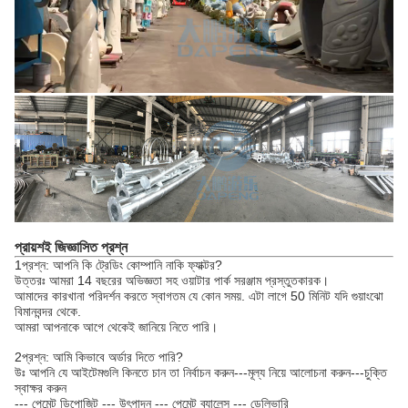
প্রায়শই জিজ্ঞাসিত প্রশ্ন
1প্রশ্ন: আপনি কি ট্রেডিং কোম্পানি নাকি ফ্যাক্টর?
উত্তরঃ আমরা 14 বছরের অভিজ্ঞতা সহ ওয়াটার পার্ক সরঞ্জাম প্রস্তুতকারক।
আমাদের কারখানা পরিদর্শন করতে স্বাগতম যে কোন সময়. এটা লাগে 50 মিনিট যদি গুয়াংঝো
বিমানবন্দর থেকে.
আমরা আপনাকে আগে থেকেই জানিয়ে নিতে পারি।
2প্রশ্ন: আমি কিভাবে অর্ডার দিতে পারি?
উঃ আপনি যে আইটেমগুলি কিনতে চান তা নির্বাচন করুন---মূল্য নিয়ে আলোচনা করুন---চুক্তি
স্বাক্ষর করুন
--- পেমেন্ট ডিপোজিট --- উৎপাদন --- পেমেন্ট ব্যালেন্স --- ডেলিভারি