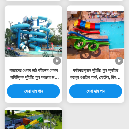
বাচ্চাদের খেলার মাঠ বহিরঙ্গন গেমস
ফাইবারগ্লাস সুইমিং পুল স্লাইড
বাণিজ্যিক সুইমিং পুল সরঞ্জাম জল
কম্বো ওয়াটার পার্ক, হোটেল, রিসর্টের
স্লাইড সেট ফাইবারগ্লাস
জন্য উপযুক্ত
প্রাপ্তবয়স্কদের জন্য
সেরা দাম পান
সেরা দাম পান