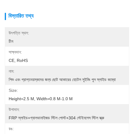
বিস্তারিত তথ্য
উৎপত্তি স্থল:
চীন
সাক্ষ্যদান:
CE, RoHS
নাম:
শিশু এবং প্রাপ্তবয়স্কদের জন্য ছোট আকারের হোটেল সুইমিং পুল স্লাইড কম্বো
Size:
Height=2.5 M, Width=0.8 M-1.0 M
উপাদান:
FRP স্লাইড+গ্যালভানাইজড স্টিল পোস্ট+304 স্টেইনলেস স্টিল স্ক্রু
রঙ: