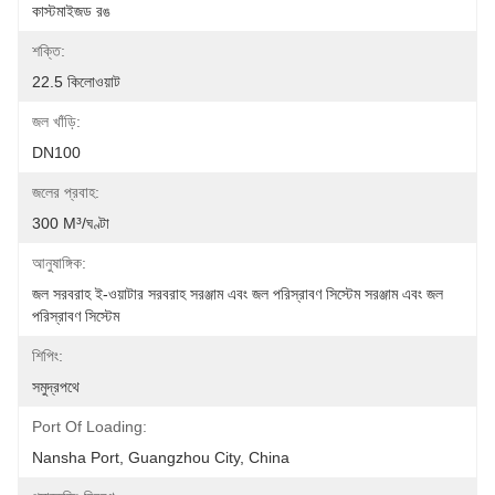
কাস্টমাইজড রঙ
শক্তি:
22.5 কিলোওয়াট
জল খাঁড়ি:
DN100
জলের প্রবাহ:
300 M³/ঘণ্টা
আনুষাঙ্গিক:
জল সরবরাহ ই-ওয়াটার সরবরাহ সরঞ্জাম এবং জল পরিস্রাবণ সিস্টেম সরঞ্জাম এবং জল 
পরিস্রাবণ সিস্টেম
শিপিং:
সমুদ্রপথে
Port Of Loading:
Nansha Port, Guangzhou City, China