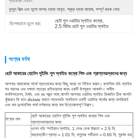
প্যাকেজিং বিবরণ:
বুদ্বুদ ফিল্ম এবং তুলো কাপড় দ্বারা আবৃত, সমুদ্র দ্বারা জাহাজ, সম্পূর্ণ ধারক লোড
ছোট পুল ওয়াটার স্লাইড কম্বো
, 
বিশেষভাবে তুলে ধরা:
2.5 মিটার ছোট পুল ওয়াটার স্লাইড
পণ্যের বর্ণনা
ছোট আকারের হোটেল সুইমিং পুল স্লাইড কম্বো শিশু এবং প্রাপ্তবয়স্কদের জন্য
আপনার অ্যাকোয়া পার্কে প্রত্যেকের জন্য কিছু আছে তা নিশ্চিত করুন। ক্লাসিক বডি স্লাইড
সব বয়সের এবং দক্ষতা স্তরের রাইডারদের জন্য একটি উপযুক্ত আকর্ষণ। অসীম
কনফিগারেশন, দৈর্ঘ্য, এবং রঙ পছন্দ সঙ্গে,আপনি আপনার ওয়াটার স্লাইড ডিজাইন ঠিক আপনি
খুঁজছেন কি হতে dictate করতে পারেনবডি স্লাইডস একটি ওয়াটার পার্কের জন্য অপরিহার্য
এবং কম দুঃসাহসিক পার্ক দর্শকদের জন্য কম উত্তেজনাপূর্ণ বিকল্প।
ছোট আকারের হোটেল সুইমিং পুল স্লাইড কম্বো শিশু এবং
পণ্যের নাম
প্রাপ্তবয়স্কদের জন্য
ওপেন বডি স্পাইরাল স্লাইড, 1 লেনঃ ডেক উচ্চতা = 2.5 মি,
অভ্যন্তরীণ প্রস্থ = 1.01 মি, ফ্লুমের গভীরতা = 0.65 মি, সুরক্ষা বার