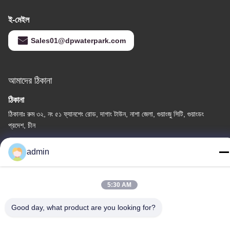
ই-মেইল
Sales01@dpwaterpark.com
আমাদের ঠিকানা
ঠিকানা
ঠিকানাঃ রুম ৩২, নং ৫১ ফ্যানশেং রোড, দাগাং টাউন, নাশা জেলা, গুয়াংজু সিটি, গুয়াংডং
প্রদেশ, চীন
টেলিফোন
admin
86-20-34989160
5:30 AM
Good day, what product are you looking for?
গোপনীয়তা নীতি
|
সাইট ম্যাপ