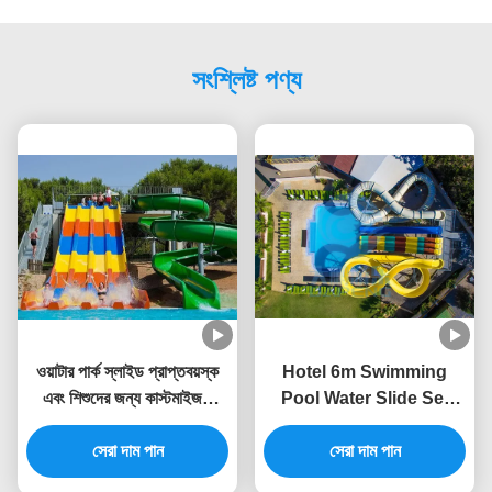
সংশ্লিষ্ট পণ্য
ওয়াটার পার্ক স্লাইড প্রাপ্তবয়স্ক
Hotel 6m Swimming
এবং শিশুদের জন্য কাস্টমাইজড
Pool Water Slide Set
সুইমিং পুল স্লাইড
Static Proof Fiberglass
সেরা দাম পান
Customized Color
সেরা দাম পান