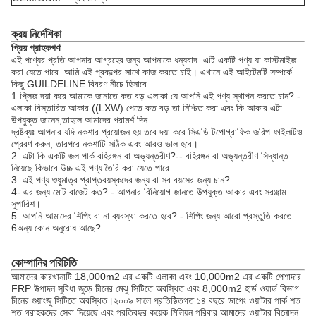
ক্রয় নির্দেশিকা
প্রিয় গ্রাহকগণ
এই পণ্যের প্রতি আপনার আগ্রহের জন্য আপনাকে ধন্যবাদ. এটি একটি পণ্য যা কাস্টমাইজ
করা যেতে পারে. আমি এই প্রকল্পের সাথে কাজ করতে চাই। এখানে এই আইটেমটি সম্পর্কে
কিছু GUILDELINE বিবরণ নীচে হিসাবে
1.প্লিজ দয়া করে আমাকে জানাতে কত বড় এলাকা যে আপনি এই পণ্য স্থাপন করতে চান? -
এলাকা বিস্তারিত আকার ((LXW) পেতে কত বড় তা নিশ্চিত করা এবং কি আকার এটা
উপযুক্ত জানেন,তাহলে আমাদের পরামর্শ দিন.
দ্রষ্টব্যঃ আপনার যদি নকশার প্রয়োজন হয় তবে দয়া করে সিএডি টপোগ্রাফিক জরিপ ফাইলটিও
প্রেরণ করুন, তারপরে নকশাটি সঠিক এবং আরও ভাল হবে।
2. এটা কি একটি জল পার্ক বহিরঙ্গন বা অভ্যন্তরীণ?-- বহিরঙ্গন বা অভ্যন্তরীণ সিদ্ধান্ত
নিয়েছে কিভাবে উচ্চ এই পণ্য তৈরি করা যেতে পারে.
3. এই পণ্য শুধুমাত্র প্রাপ্তবয়স্কদের জন্য বা সব বয়সের জন্য চান?
4- এর জন্য মোট বাজেট কত? - আপনার বিনিয়োগ জানতে উপযুক্ত আকার এবং সরঞ্জাম
সুপারিশ।
5. আপনি আমাদের শিপিং বা না ব্যবস্থা করতে হবে? - শিপিং জন্য আরো প্রস্তুতি করতে.
6অন্য কোন অনুরোধ আছে?
কোম্পানির পরিচিতি
আমাদের কারখানাটি 18,000m2 এর একটি এলাকা এবং 10,000m2 এর একটি পেশাদার
FRP উত্পাদন সুবিধা জুড়ে চীনের মেঝু সিটিতে অবস্থিত এবং 8,000m2 হার্ড ওয়ার্ড বিভাগ
চীনের গুয়াংজু সিটিতে অবস্থিত।২০০৯ সালে প্রতিষ্ঠিতগত ১৪ বছরে ডাপেং ওয়াটার পার্ক শত
শত গ্রাহকদের সেবা দিয়েছে এবং প্রতিবছর কয়েক মিলিয়ন পরিবার আমাদের ওয়াটার বিনোদন