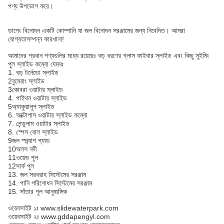
পণ্য উপভোগ করে।
ডাপেং বিনোদন একটি কোম্পানি যা জল বিনোদন সরঞ্জামের জন্য নিবেদিত। আমরা
যোগ্যতাসম্পন্ন কারখানা!
আমাদের প্রধান পণ্যগুলির মধ্যে রয়েছেঃ বড় ধরণের গ্লাস ফাইবার স্লাইড এবং কিছু সুইমিং
পুল স্লাইড কম্বো যেমনঃ
1. বড় টর্নেডো স্লাইড
2বুমেরাং স্লাইড
3কোবরা ওয়াটার স্লাইড
4. পাইথন ওয়াটার স্লাইড
5অ্যাকুয়ালুপ স্লাইড
6. অক্টোপাস ওয়াটার স্লাইড কম্বো
7. পেন্ডুলাম ওয়াটার স্লাইড
8. স্পেস বোল স্লাইড
9জল স্প্ল্যাশ প্যাড
10অলস নদী
11ওয়েভ পুল
12সার্ফ পুল
13. জল সরবরাহ সিস্টেমের সরঞ্জাম
14. পানি পরিশোধন সিস্টেমের সরঞ্জাম
15. সাঁতার পুল আনুষাঙ্গিক
ওয়েবসাইট ১ঃ www.slidewaterpark.com
ওয়েবসাইট ২ঃ www.gddapengyl.com