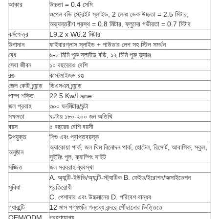
আকার
উচ্চতা = 0.4 সেমি
ওপেন বডি স্ট্রেইট স্লাইড, 2 লেনঃ ডেক উচ্চতা = 2.5 মিটার,
অভ্যন্তরীণ প্রস্থ = 0.8 মিটার, ফ্লুমের গভীরতা = 0.7 মিটার
কর্মক্ষেত্র
L9.2 x W6.2 মিটার
উপাদান
ফাইবারগ্লাস স্লাইড + পাউডার লেপ সহ স্টিল সমর্থন
বেধ
৬-৮ মিমি পুরু স্লাইড বডি, ১২ মিমি পুরু ফ্ল্যাঞ্জ
সেবা জীবন
১০ বছরেরও বেশি
রঙ
কাস্টমাইজড রঙ
জেল কোট ব্র্যান্ড
ডিএসএম ব্র্যান্ড
পাম্প শক্তি
22.5 Kw/Lane
জল প্রবাহ
৩০০ ঘনমিটার/ঘন্টা
সক্ষমতা
ঘণ্টায় ১৮০-২০০ জন অতিথি
বয়স
৫ বছরের বেশি বয়সী
উপযুক্ত
শিশু এবং প্রাপ্তবয়স্ক
অ্যাকোয়া পার্ক, জল থিম বিনোদন পার্ক, হোটেল, রিসোর্ট, আবাসিক, স্কুল,
অনুষ্ঠান
সুইমিং পুল, ক্যাম্পিং সাইট
সজ্জিত
জল সরবরাহ ব্যবস্থা
A. অ্যান্টি-ইউভি/অ্যান্টি-স্ট্যাটিক B. ফেইড/ইরোশন/অক্সাইডেশন
সুবিধা
প্রতিরোধী
C. পেশাদার এবং উচ্চমানের D. পরিবেশ বান্ধব
গ্যারান্টি
12 মাস পণ্যগুলি গন্তব্য বন্দরে পৌঁছানোর ভিত্তিতে
OEM/ODM
গ্রহণযোগ্য