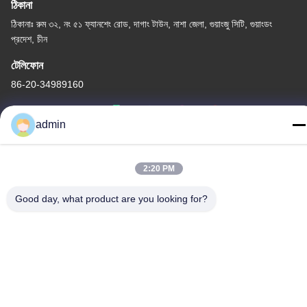
ঠিকানা
ঠিকানাঃ রুম ৩২, নং ৫১ ফ্যানশেং রোড, দাগাং টাউন, নাশা জেলা, গুয়াংজু সিটি, গুয়াংডং
প্রদেশ, চীন
টেলিফোন
86-20-34989160
admin
গোপনীয়তা নীতি
|
সাইট ম্যাপ
2:20 PM
চীন ভালো মানের ওয়াটার পার্ক স্লাইড সরবরাহকারী। কপিরাইট © -2026 Guangdong
Good day, what product are you looking for?
Dapeng Amusement Technology Co., Ltd. সমস্ত অধিকার সংরক্ষিত।