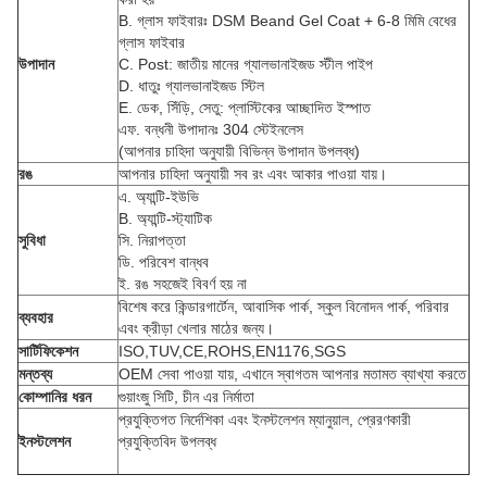
B. গ্লাস ফাইবারঃ DSM Beand Gel Coat + 6-8 মিমি বেধের
গ্লাস ফাইবার
উপাদান
C. Post: জাতীয় মানের গ্যালভানাইজড স্টীল পাইপ
D. ধাতুঃ গ্যালভানাইজড স্টিল
E. ডেক, সিঁড়ি, সেতু: প্লাস্টিকের আচ্ছাদিত ইস্পাত
এফ. বন্ধনী উপাদানঃ 304 স্টেইনলেস
(আপনার চাহিদা অনুযায়ী বিভিন্ন উপাদান উপলব্ধ)
রঙ
আপনার চাহিদা অনুযায়ী সব রং এবং আকার পাওয়া যায়।
এ. অ্যান্টি-ইউভি
B. অ্যান্টি-স্ট্যাটিক
সুবিধা
সি. নিরাপত্তা
ডি. পরিবেশ বান্ধব
ই. রঙ সহজেই বিবর্ণ হয় না
বিশেষ করে কিন্ডারগার্টেন, আবাসিক পার্ক, স্কুল বিনোদন পার্ক, পরিবার
ব্যবহার
এবং ক্রীড়া খেলার মাঠের জন্য।
সার্টিফিকেশন
ISO,TUV,CE,ROHS,EN1176,SGS
মন্তব্য
OEM সেবা পাওয়া যায়, এখানে স্বাগতম আপনার মতামত ব্যাখ্যা করতে
কোম্পানির ধরন
গুয়াংজু সিটি, চীন এর নির্মাতা
প্রযুক্তিগত নির্দেশিকা এবং ইনস্টলেশন ম্যানুয়াল, প্রেরণকারী
ইনস্টলেশন
প্রযুক্তিবিদ উপলব্ধ