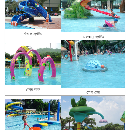
সাঁতারু স্লাইড
এফ
rog স্লাইড
স্প্রে আর্ক
স্প্রে হেজ