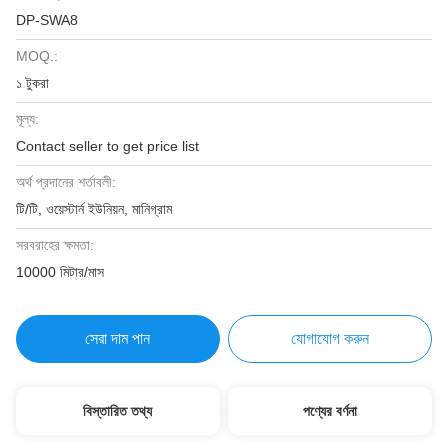
DP-SWA8
MOQ.:
১ টুকরা
মূল্য:
Contact seller to get price list
অর্থ প্রদানের শর্তাবলী:
টি/টি, ওয়েস্টার্ন ইউনিয়ন, মানিগ্রাম
সরবরাহের ক্ষমতা:
10000 মিটার/মাস
সেরা দাম পান
যোগাযোগ করুন
বিস্তারিত তথ্য
পণ্যের বর্ণনা