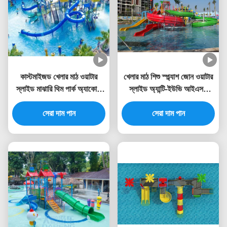
কাস্টমাইজড খেলার মাঠ ওয়াটার
খেলার মাঠ শিশু স্প্ল্যাশ জোন ওয়াটার
স্লাইড মাঝারি থিম পার্ক অ্যাকোয়া
স্লাইড অ্যান্টি-ইউভি আইএসও
টাওয়ার
টিইউভি রোএইচএস শংসাপত্র
সেরা দাম পান
সেরা দাম পান