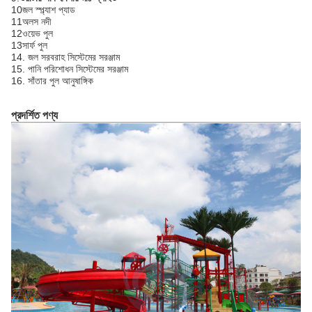
10জল স্প্ল্যাশ প্যাড
11অলস নদী
12ওয়েভ পুল
13সার্ফ পুল
14. জল সরবরাহ সিস্টেমের সরঞ্জাম
15. পানি পরিশোধন সিস্টেমের সরঞ্জাম
16. সাঁতার পুল আনুষাঙ্গিক
প্রদর্শিত পণ্য