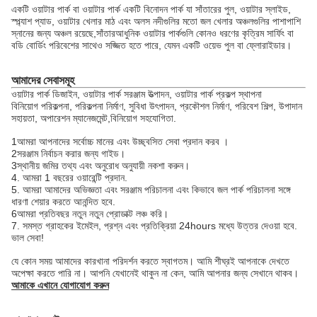
একটি ওয়াটার পার্ক বা ওয়াটার পার্ক একটি বিনোদন পার্ক যা সাঁতারের পুল, ওয়াটার স্লাইড,
স্প্ল্যাশ প্যাড, ওয়াটার খেলার মাঠ এবং অলস নদীগুলির মতো জল খেলার অঞ্চলগুলির পাশাপাশি
স্নানের জন্য অঞ্চল রয়েছে,সাঁতারআধুনিক ওয়াটার পার্কগুলি কোনও ধরণের কৃত্রিম সার্ফিং বা
বডি বোর্ডিং পরিবেশের সাথেও সজ্জিত হতে পারে, যেমন একটি ওয়েভ পুল বা ফ্লোরাইডার।
আমাদের সেবাসমূহ
ওয়াটার পার্ক ডিজাইন, ওয়াটার পার্ক সরঞ্জাম উত্পাদন, ওয়াটার পার্ক প্রকল্প স্থাপনা
বিনিয়োগ পরিকল্পনা, পরিকল্পনা নির্মাণ, সুবিধা উৎপাদন, প্রকৌশল নির্মাণ, পরিবেশ শিল্প, উপাদান
সহায়তা, অপারেশন ম্যানেজমেন্ট,বিনিয়োগ সহযোগিতা.
1আমরা আপনাদের সর্বোচ্চ মানের এবং উচ্ছ্বসিত সেবা প্রদান করব ।
2সরঞ্জাম নির্বাচন করার জন্য গাইড।
3স্থানীয় জমির তথ্য এবং অনুরোধ অনুযায়ী নকশা করুন।
4. আমরা 1 বছরের ওয়ারেন্টি প্রদান.
5. আমরা আমাদের অভিজ্ঞতা এবং সরঞ্জাম পরিচালনা এবং কিভাবে জল পার্ক পরিচালনা সঙ্গে
ধারণা শেয়ার করতে আনন্দিত হবে.
6আমরা প্রতিবছর নতুন নতুন প্রোডাক্ট লঞ্চ করি।
7. সমস্ত গ্রাহকের ইমেইল, প্রশ্ন এবং প্রতিক্রিয়া 24hours মধ্যে উত্তর দেওয়া হবে.
ভাল সেবা!
যে কোন সময় আমাদের কারখানা পরিদর্শন করতে স্বাগতম। আমি শীঘ্রই আপনাকে দেখতে
অপেক্ষা করতে পারি না। আপনি যেখানেই থাকুন না কেন, আমি আপনার জন্য সেখানে থাকব।
আমাকে এখানে যোগাযোগ করুন