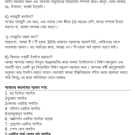
ফাইল সরবরাহ করুন এবং আপনার অনুরোধের বিস্তারিত সম্পর্কে আরও জানুন, যেমন আকার,
রঙ, উপাদান, বাজেট ইত্যাদি।
6) গ্যারান্টি কতদিন?
পণ্যের গ্যারান্টি এক বছর, এবং তাদের সেবা জীবন 10 বছরের বেশি, মানের সম্পর্কে চিন্তা
করবেন না, আমরা সবসময় সেরা করতে।
৭) পেমেন্টের মেয়াদ কত?
সাধারণত, আমরা টি / টি দ্বারা 30% আমানত প্রদানের পরামর্শ দিই, লোডিংয়ের আগে
ভারসাম্য প্রদান। বড় অর্ডারের জন্য, আমরা এল / সি দ্বারা অর্থ প্রদান গ্রহণ করি।
8) কিভাবে পণ্যটি ইনস্টল করবেন?
আমরা আপনার সমস্ত উদ্ধৃত সরঞ্জামগুলির জন্য সমস্ত ইনস্টলেশন / নির্মাণ ম্যানুয়াল এবং
পরবর্তী ধাপে একটি খুব বিস্তারিত নির্মাণ অঙ্কন সরবরাহ করব। আপনার কর্মী ম্যানুয়ালগুলি
অনুসরণ করে ইনস্টল করতে পারেন।অবশ্যই আমরা ইঞ্জিনিয়ারকে গাইড করার ব্যবস্থা করতে
পারি কিন্তু এর জন্য অতিরিক্ত বেতন দরকার.
আমাদের কারখানার প্রধান পণ্য:
1. বড় টর্নেডো স্লাইড
2বুমেরাং স্লাইড
3কোবরা ওয়াটার স্লাইড
4. পাইথন ওয়াটার স্লাইড
5অ্যাকুয়ালুপ স্লাইড
6. অক্টোপাস ওয়াটার স্লাইড কম্বো
7. পেন্ডুলাম ওয়াটার স্লাইড
8. স্পেস বোল স্লাইড
9.
ওয়াটার পার্ক খেলার মাঠ স্লাইড