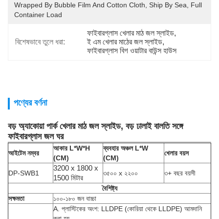
Wrapped By Bubble Film And Cotton Cloth, Ship By Sea, Full 
Container Load
ফাইবারগ্লাস খেলার মাঠ জল স্লাইড
, 
বিশেষভাবে তুলে ধরা:
ই এম খেলার মাঠের জল স্লাইড
, 
ফাইবারগ্লাস বিগ ওয়াটার বাউন্স হাউস
পণ্যের বর্ণনা
বড় অ্যাকোয়া পার্ক খেলার মাঠ জল স্লাইড, বড় ঢালাই বালতি সঙ্গে
ফাইবারগ্লাস জল ঘর
আকার L*W*H
ব্যবহার অঞ্চল L*W
আইটেম নম্বর
খেলার বয়স
(CM)
(CM)
3200 x 1800 x
DP-SWB1
৩৫০০ x ২২০০
৩+ বছর বয়সী
1500 মিটার
বৈশিষ্ট্য
সক্ষমতা
১০০-১৮০ জন বাচ্চা
A. প্লাস্টিকের অংশ: LLDPE (কোরিয়া থেকে LLDPE) আমদানি
করা হয়