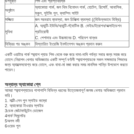
উপযুক্ত
শিশু এবং প্রাপ্তবয়স্ক
অ্যাকোয়া পার্ক, জল থিম বিনোদন পার্ক, হোটেল, রিসোর্ট, আবাসিক,
অনুষ্ঠান
স্কুল, সুইমিং পুল, ক্যাম্পিং সাইট
সজ্জিত
জল সরবরাহ ব্যবস্থা, জল চিকিত্সা ব্যবস্থা ((বিভিন্নভাবে বিক্রি)
A. অ্যান্টি-ইউভি/অ্যান্টি-স্ট্যাটিক B. ফেইড/ইরোশন/অক্সাইডেশন
সুবিধা
প্রতিরোধী
C. পেশাদার এবং উচ্চমানের D. পরিবেশ বান্ধব
বিক্রির পর অঙ্কন
বিস্তারিত ইংরেজি ইনস্টলেশন অঙ্কন প্রদান করুন
একটি ওয়াটার পার্ক স্প্ল্যাশ প্যাড শিশু থেকে শুরু করে দাদা-দাদি পর্যন্ত সবার জন্য সহজ করে
তোলে।নিরাপদ খেলার অভিজ্ঞতার একটি সম্পূর্ণ বর্ণালী স্প্ল্যাশপ্যাডকে সকল সক্ষমতার শিশুদের
জন্য অ্যাক্সেসযোগ্য করে তোলে, এবং বাবা-মা মজা করার সময় মানসিক শান্তি উপভোগ করতে
পারেন।
অন্যান্য অ্যাকোয়া প্লে
আমরা স্প্ল্যাশপ্যাডের পাশাপাশি বিভিন্ন ধরনের উত্তেজনাপূর্ণ জলজ খেলার অভিজ্ঞতা প্রদান
করি।
1. মাল্টি-লেন পুল স্লাইড কম্বো
2. অ্যাকোয়া টাওয়ার স্লাইড
3ডেক জেট/ফাউন্টেন ডোজেল
4সার্ফ সিমুলেটর
5অলস নদী
6ওয়েভ পুল