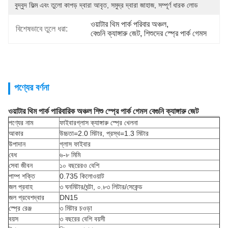
বুদ্বুদ ফিল্ম এবং তুলো কাপড় দ্বারা আবৃত, সমুদ্র দ্বারা জাহাজ, সম্পূর্ণ ধারক লোড
ওয়াটার থিম পার্ক পরিবার অঞ্চল
, 
বিশেষভাবে তুলে ধরা:
বেগুনি ক্যাঙ্গারু জেট
, 
শিশুদের স্প্রে পার্ক গেমস
পণ্যের বর্ণনা
ওয়াটার থিম পার্ক পারিবারিক অঞ্চল শিশু স্প্রে পার্ক গেমস বেগুনি ক্যাঙ্গারু জেট
পণ্যের নাম
ফাইবারগ্লাস ক্যাঙ্গারু স্প্রে খেলনা
আকার
উচ্চতা=2.0 মিটার, প্রস্থ=1.3 মিটার
উপাদান
গ্লাস ফাইবার
বেধ
৬-৮ মিমি
সেবা জীবন
১০ বছরেরও বেশি
পাম্প শক্তি
0.735 কিলোওয়াট
জল প্রবাহ
৩ ঘনমিটার/ঘন্টা, ০.৮৩ লিটার/সেকেন্ড
জল প্রবেশদ্বার
DN15
স্প্রে রেঞ্জ
৩ মিটার চওড়া
বয়স
৩ বছরের বেশি বয়সী