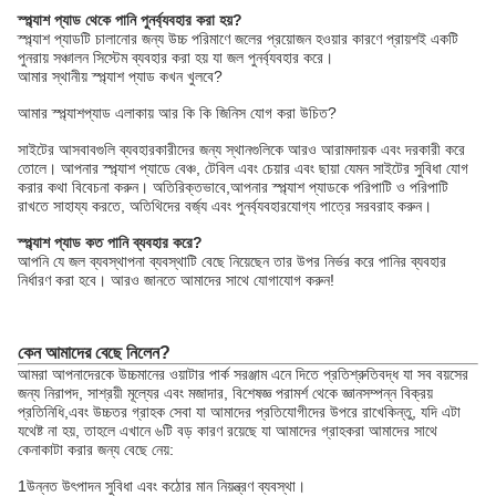
স্প্ল্যাশ প্যাড থেকে পানি পুনর্ব্যবহার করা হয়?
স্প্ল্যাশ প্যাডটি চালানোর জন্য উচ্চ পরিমাণে জলের প্রয়োজন হওয়ার কারণে প্রায়শই একটি
পুনরায় সঞ্চালন সিস্টেম ব্যবহার করা হয় যা জল পুনর্ব্যবহার করে।
আমার স্থানীয় স্প্ল্যাশ প্যাড কখন খুলবে?
আমার স্প্ল্যাশপ্যাড এলাকায় আর কি কি জিনিস যোগ করা উচিত?
সাইটের আসবাবগুলি ব্যবহারকারীদের জন্য স্থানগুলিকে আরও আরামদায়ক এবং দরকারী করে
তোলে। আপনার স্প্ল্যাশ প্যাডে বেঞ্চ, টেবিল এবং চেয়ার এবং ছায়া যেমন সাইটের সুবিধা যোগ
করার কথা বিবেচনা করুন। অতিরিক্তভাবে,আপনার স্প্ল্যাশ প্যাডকে পরিপাটি ও পরিপাটি
রাখতে সাহায্য করতে, অতিথিদের বর্জ্য এবং পুনর্ব্যবহারযোগ্য পাত্রে সরবরাহ করুন।
স্প্ল্যাশ প্যাড কত পানি ব্যবহার করে?
আপনি যে জল ব্যবস্থাপনা ব্যবস্থাটি বেছে নিয়েছেন তার উপর নির্ভর করে পানির ব্যবহার
নির্ধারণ করা হবে। আরও জানতে আমাদের সাথে যোগাযোগ করুন!
কেন আমাদের বেছে নিলেন?
আমরা আপনাদেরকে উচ্চমানের ওয়াটার পার্ক সরঞ্জাম এনে দিতে প্রতিশ্রুতিবদ্ধ যা সব বয়সের
জন্য নিরাপদ, সাশ্রয়ী মূল্যের এবং মজাদার, বিশেষজ্ঞ পরামর্শ থেকে জ্ঞানসম্পন্ন বিক্রয়
প্রতিনিধি,এবং উচ্চতর গ্রাহক সেবা যা আমাদের প্রতিযোগীদের উপরে রাখেকিন্তু, যদি এটা
যথেষ্ট না হয়, তাহলে এখানে ৬টি বড় কারণ রয়েছে যা আমাদের গ্রাহকরা আমাদের সাথে
কেনাকাটা করার জন্য বেছে নেয়:
1উন্নত উৎপাদন সুবিধা এবং কঠোর মান নিয়ন্ত্রণ ব্যবস্থা।