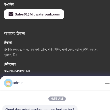
ই-মেইল
Sales01@dpwaterpark.com
আমাদের ঠিকানা
ঠিকানা
ঠিকানাঃ রুম ৩২, নং ৫১ ফ্যানশেং রোড, দাগাং টাউন, নাশা জেলা, গুয়াংজু সিটি, গুয়াংডং
প্রদেশ, চীন
টেলিফোন
86-20-34989160
admin
6:58 AM
গোপনীয়তা নীতি
|
সাইট ম্যাপ
চীন ভালো মানের ওয়াটার পার্ক স্লাইড সরবরাহকারী। কপিরাইট © -2026 Guangdong
Good day, what product are you looking for?