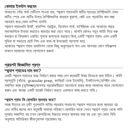
কোথায় ইনস্টল করবেন
সাধারণত পৌর পার্ক সেটিংসে পাওয়া যায়, স্প্ল্যাশ প্যাডগুলি মাটির স্তরের বৈশিষ্ট্যগুলি যেমন
মাটির স্প্রে এবং মাটির উপরে বৈশিষ্ট্যগুলির মাধ্যমে কুয়াশা, জেট এবং প্রবাহিত জল মজা
সরবরাহ করে,যেমন ডাম্পিং বালতি.
স্প্ল্যাশ প্যাডগুলি রিসর্ট, ক্যাম্পিং গ্রাউন্ড, বিনোদন পার্ক, বাণিজ্যিক এবং অন্যান্য শহুরে
স্থানগুলিকে উন্নত করতেও ব্যবহার করা যেতে পারে। আপনি কোনও নতুন সাইট দিয়ে শুরু
করছেন বা বিদ্যমান ওয়াডিং পুলকে রূপান্তর করছেন কিনা,একটি স্প্ল্যাশ প্যাড এমন একটি
সুবিধা যা সবচেয়ে ছোট শিশু এবং বাবা-মা উভয়েরই প্রশংসা করে.
আমাদের স্প্ল্যাশ প্যাড ক্যাটালগ থেকে কিছু অনুপ্রেরণা পান এবং আপনার কোন পরিকল্পনা
থাকলে আমাদের সাথে যোগাযোগ করুন!
প্রায়শই জিজ্ঞাসিত প্রশ্ন
স্প্ল্যাশ প্যাডের দাম কত?
একটি স্প্ল্যাশ প্যাডের খরচ নির্ধারণ করার সময় বেশ কয়েকটি বিষয় বিবেচনা করা উচিত। সাইট
প্রস্তুতি (খাঁচার, granular prep, কংক্রিট ডেক ইত্যাদি), ইনস্টলেশন,বৈশিষ্ট্য এবং
সমাপ্তি কাজ (ভূমিসজ্জা)আপনার প্রয়োজনীয়তা আলোচনা করার জন্য আমাদের সাথে যোগাযোগ
করুন এবং আমরা একটি বাজেট নির্ধারণ করতে একসাথে কাজ করতে পারি।
স্প্ল্যাশ প্যাড কি ক্লোরিন ব্যবহার করে?
সহজ উত্তর হল হ্যাঁ! গৃহস্থালি পানির সরবরাহ সাধারণত স্প্ল্যাশ প্যাডের জন্য ব্যবহৃত হয়
এবং পানীয় জলের মান অনুযায়ী সামান্য পরিমাণে ক্লোরিন থাকে।যখন স্প্ল্যাশ প্যাড থেকে পানি
পুনরায় সঞ্চালিত হয় তখন ক্লোরিনের উচ্চতর ঘনত্ব ব্যবহার করা হয় এবং পুল কোড বিধি
অনুসারে অতিরিক্ত জীবাণুনাশক প্রয়োজন হয়.