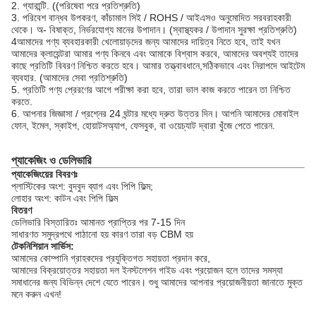
2. গ্যারান্টি. ((পরিষেবা পরে প্রতিশ্রুতি)
3. পরিবেশ বান্ধব উপকরণ, কাঁচামাল সিই / ROHS / আইএসও অনুমোদিত সরবরাহকারী
থেকে। অ- বিষাক্ত, নির্ভরযোগ্য মানের উপাদান। (স্বাস্থ্যকর / উপাদান সুরক্ষা প্রতিশ্রুতি)
4আমাদের পণ্য ব্যবহারকারী খেলোয়াড়দের জন্য আমাদের দায়িত্ব নিতে হবে, তাই যখন
আমাদের ক্লায়েন্টরা আমার পণ্য কিনবে এবং আমাকে বিশ্বাস করবে, আমাদের অবশ্যই তাদের
কাছে প্রতিটি বিবরণ নিশ্চিত করতে হবে। আমার তত্ত্বাবধানে,সঠিকভাবে এবং নিরাপদে আইটেম
ব্যবহার. (আমাদের সেবা প্রতিশ্রুতি)
5. প্রতিটি পণ্য প্রেরণের আগে পরীক্ষা করা হবে, তারা ভাল কাজ করতে পারেন তা নিশ্চিত
করতে.
6. আপনার জিজ্ঞাসা / প্রশ্নের 24 ঘন্টার মধ্যে দ্রুত উত্তর দিন। আপনি আমাদের মোবাইল
ফোন, ইমেল, স্কাইপ, হোয়াটসঅ্যাপ, ফেসবুক, বা ওয়েচ্যাট দ্বারা খুঁজে পেতে পারেন.
প্যাকেজিং ও ডেলিভারি
প্যাকেজিংয়ের বিবরণঃ
প্লাস্টিকের অংশ: বুদবুদ ব্যাগ এবং পিপি ফিল্ম;
লোহার অংশ: কাটন এবং পিপি ফিল্ম
বিতরণ
ডেলিভারি বিস্তারিতঃ আমানত প্রাপ্তির পর 7-15 দিন
সাধারণত সমুদ্রপথে পাঠানো হয় কারণ তারা বড় CBM হয়
টেকনিশিয়ান সার্ভিস:
আমাদের কোম্পানি গ্রাহকদের প্রযুক্তিগত সহায়তা প্রদান করে,
আমাদের বিক্রয়োত্তর সহায়তা দল ইনস্টলেশন গাইড এবং প্রয়োজন হলে তাদের সমস্যা
সমাধানের জন্য বিভিন্ন দেশে যেতে পারেন। শুধু আমাদের আপনার প্রয়োজনীয়তা জানাতে মুক্ত
মনে করুন এখন!