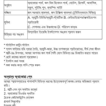
অ্যাকোয়া পার্ক, জল থিম বিনোদন পার্ক, হোটেল, রিসোর্ট, আবাসিক,
অনুষ্ঠান
স্কুল, সুইমিং পুল, ক্যাম্পিং সাইট
সজ্জিত
জল সরবরাহ ব্যবস্থা, জল চিকিত্সা ব্যবস্থা ((বিভিন্নভাবে বিক্রি)
A. অ্যান্টি-ইউভি/অ্যান্টি-স্ট্যাটিক B. ফেইড/ইরোশন/অক্সাইডেশন
সুবিধা
প্রতিরোধী
C. পেশাদার এবং উচ্চমানের D. পরিবেশ বান্ধব
বিস্তারিত ইংরেজি ইনস্টলেশন অঙ্কন প্রদান করুন
বিক্রির পর অঙ্কন
* স্টাইলিশ কার্টুন স্টাইল
* গ্লাস ফাইবার বডি দ্বারা তৈরি, অ্যান্টি-জারা, উচ্চ তাপমাত্রা প্রতিরোধের, দীর্ঘ সেবা জীবন
* মাল্টি-রঙ উপলব্ধ, আমরা আপনার জল পার্ক শৈলী মেলে বিভিন্ন রঙ ডিজাইন করতে পারেন
* ছোট কাজের জায়গা প্রয়োজন।
* ইনস্টল করা সহজ
* মজা করার জন্য পানি স্প্রে করুন
অন্যান্য অ্যাকোয়া প্লে
আমরা স্প্ল্যাশপ্যাডের পাশাপাশি বিভিন্ন ধরনের উত্তেজনাপূর্ণ জলজ খেলার অভিজ্ঞতা প্রদান
করি।
1. মাল্টি-লেন পুল স্লাইড কম্বো
2. অ্যাকোয়া টাওয়ার স্লাইড
3ডেক জেট/ফাউন্টেন ডোজেল
4সার্ফ সিমুলেটর
5অলস নদী