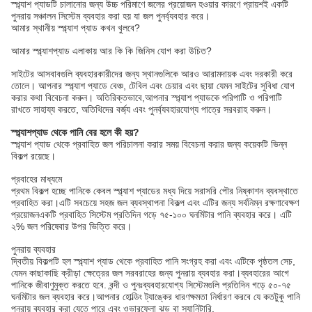
স্প্ল্যাশ প্যাডটি চালানোর জন্য উচ্চ পরিমাণে জলের প্রয়োজন হওয়ার কারণে প্রায়শই একটি
পুনরায় সঞ্চালন সিস্টেম ব্যবহার করা হয় যা জল পুনর্ব্যবহার করে।
আমার স্থানীয় স্প্ল্যাশ প্যাড কখন খুলবে?
আমার স্প্ল্যাশপ্যাড এলাকায় আর কি কি জিনিস যোগ করা উচিত?
সাইটের আসবাবগুলি ব্যবহারকারীদের জন্য স্থানগুলিকে আরও আরামদায়ক এবং দরকারী করে
তোলে। আপনার স্প্ল্যাশ প্যাডে বেঞ্চ, টেবিল এবং চেয়ার এবং ছায়া যেমন সাইটের সুবিধা যোগ
করার কথা বিবেচনা করুন। অতিরিক্তভাবে,আপনার স্প্ল্যাশ প্যাডকে পরিপাটি ও পরিপাটি
রাখতে সাহায্য করতে, অতিথিদের বর্জ্য এবং পুনর্ব্যবহারযোগ্য পাত্রে সরবরাহ করুন।
স্প্ল্যাশপ্যাড থেকে পানি বের হলে কী হয়?
স্প্ল্যাশ প্যাড থেকে প্রবাহিত জল পরিচালনা করার সময় বিবেচনা করার জন্য কয়েকটি ভিন্ন
বিকল্প রয়েছে।
প্রবাহের মাধ্যমে
প্রথম বিকল্প হচ্ছে পানিকে কেবল স্প্ল্যাশ প্যাডের মধ্য দিয়ে সরাসরি পৌর নিষ্কাশন ব্যবস্থাতে
প্রবাহিত করা।এটি সবচেয়ে সহজ জল ব্যবস্থাপনা বিকল্প এবং এটির জন্য সর্বনিম্ন রক্ষণাবেক্ষণ
প্রয়োজনএকটি প্রবাহিত সিস্টেম প্রতিদিন গড়ে ৭৫-১০০ ঘনমিটার পানি ব্যবহার করে। এটি
২% জল পরিষেবার উপর ভিত্তি করে।
পুনরায় ব্যবহার
দ্বিতীয় বিকল্পটি হল স্প্ল্যাশ প্যাড থেকে প্রবাহিত পানি সংগ্রহ করা এবং এটিকে পৃষ্ঠতল সেচ,
যেমন কাছাকাছি ক্রীড়া ক্ষেত্রের জল সরবরাহের জন্য পুনরায় ব্যবহার করা।ব্যবহারের আগে
পানিকে জীবাণুমুক্ত করতে হবে. বন্দী ও পুনঃব্যবহারযোগ্য সিস্টেমগুলি প্রতিদিন গড়ে ৫০-৭৫
ঘনমিটার জল ব্যবহার করে।আপনার হোল্ডিং ট্যাঙ্কের ধারণক্ষমতা নির্ধারণ করবে যে কতটুকু পানি
পুনরায় ব্যবহার করা যেতে পারে এবং ওভারফ্লো ঝড় বা স্যানিটারি.