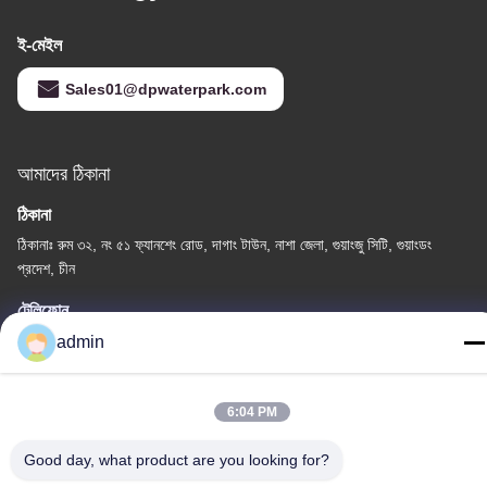
ই-মেইল
Sales01@dpwaterpark.com
আমাদের ঠিকানা
ঠিকানা
ঠিকানাঃ রুম ৩২, নং ৫১ ফ্যানশেং রোড, দাগাং টাউন, নাশা জেলা, গুয়াংজু সিটি, গুয়াংডং
প্রদেশ, চীন
টেলিফোন
86-20-34989160
admin
6:04 PM
Good day, what product are you looking for?
গোপনীয়তা নীতি
|
সাইট ম্যাপ