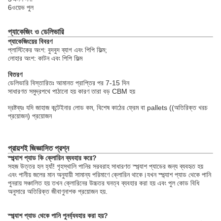
6ওয়েভ পুল
প্যাকেজিং ও ডেলিভারি
প্যাকেজিংয়ের বিবরণ
প্লাস্টিকের অংশ: বুদবুদ ব্যাগ এবং পিপি ফিল্ম;
লোহার অংশ: কাটন এবং পিপি ফিল্ম
বিতরণ
ডেলিভারি বিস্তারিতঃ আমানত প্রাপ্তির পর 7-15 দিন
সাধারণত সমুদ্রপথে পাঠানো হয় কারণ তারা বড় CBM হয়
দ্রষ্টব্যঃ যদি জাহাজ কন্টেইনার লোড কম, বিশেষ কাঠের ফ্রেম বা pallets ((অতিরিক্ত খরচ
প্রয়োজন) প্রয়োজন
প্রায়শই জিজ্ঞাসিত প্রশ্ন
স্প্ল্যাশ প্যাড কি ক্লোরিন ব্যবহার করে?
সহজ উত্তর হল হ্যাঁ! গৃহস্থালি পানির সরবরাহ সাধারণত স্প্ল্যাশ প্যাডের জন্য ব্যবহৃত হয়
এবং পানীয় জলের মান অনুযায়ী সামান্য পরিমাণে ক্লোরিন থাকে।যখন স্প্ল্যাশ প্যাড থেকে পানি
পুনরায় সঞ্চালিত হয় তখন ক্লোরিনের উচ্চতর ঘনত্ব ব্যবহার করা হয় এবং পুল কোড বিধি
অনুসারে অতিরিক্ত জীবাণুনাশক প্রয়োজন হয়.
স্প্ল্যাশ প্যাড থেকে পানি পুনর্ব্যবহার করা হয়?