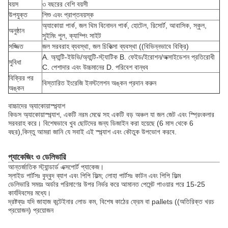
বয়স
৩ বছরের বেশি বয়সী
উপযুক্ত
শিশু এবং প্রাপ্তবয়স্ক
অ্যাকোয়া পার্ক, জল থিম বিনোদন পার্ক, হোটেল, রিসোর্ট, আবাসিক, স্কুল,
অনুষ্ঠান
সুইমিং পুল, ক্যাম্পিং সাইট
সজ্জিত
জল সরবরাহ ব্যবস্থা, জল চিকিত্সা ব্যবস্থা ((বিভিন্নভাবে বিক্রি)
A. অ্যান্টি-ইউভি/অ্যান্টি-স্ট্যাটিক B. ফেইড/ইরোশন/অক্সাইডেশন প্রতিরোধী
সুবিধা
C. পেশাদার এবং উচ্চমানের D. পরিবেশ বান্ধব
বিক্রির পর
বিস্তারিত ইংরেজি ইনস্টলেশন অঙ্কন প্রদান করুন
অঙ্কন
বাচ্চাদের অ্যাকোয়াস্প্ল্যাশ
কিডস অ্যাকোয়াস্প্ল্যাশ, একটি নরম মেঝে সহ একটি বড় অঞ্চল যা জল জেট এবং স্প্রিংকলার
সরবরাহ করে। বিশেষভাবে খুব ছোটদের জন্য ডিজাইন করা হয়েছে (6 মাস থেকে 6
বছর),কিন্তু আমরা জানি যে সবাই এই স্প্ল্যাশ এবং কৌতুক উপভোগ করবে.
প্যাকেজিং ও ডেলিভারি
আন্তর্জাতিক স্ট্যান্ডার্ড এক্সপোর্ট প্যাকেজ।
স্লাইড পার্টসঃ বুদ্বুদ ব্যাগ এবং পিপি ফিল্ম; লোহা পার্টসঃ কাটন এবং পিপি ফিল্ম
ডেলিভারি সময়ঃ অর্ডার পরিমাণের উপর নির্ভর করে আমানত পেমেন্ট পাওয়ার পরে 15-25
কার্যদিবসের মধ্যে।
দ্রষ্টব্যঃ যদি জাহাজ কন্টেইনার লোড কম, বিশেষ কাঠের ফ্রেম বা pallets ((অতিরিক্ত খরচ
প্রয়োজন) প্রয়োজন