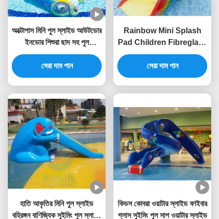
অক্টোপাস মিনি পুল স্লাইড আউটডোর
Rainbow Mini Splash
ইনডোর শিশুরা ছাদ সহ পুল
Pad Children Fibreglass
ফাইবারগ্লাস খেলুন
Water Slides Height
সেরা দাম পান
1.1m Width 0.6m
সেরা দাম পান
হাতি আকৃতির মিনি পুল স্লাইড
কিডস কোবরা ওয়াটার স্লাইড ফাইবার
বহিরঙ্গন বাণিজ্যিক সুইমিং পুল স্লাইড
গ্লাস সুইমিং পুল সাপ ওয়াটার স্লাইড