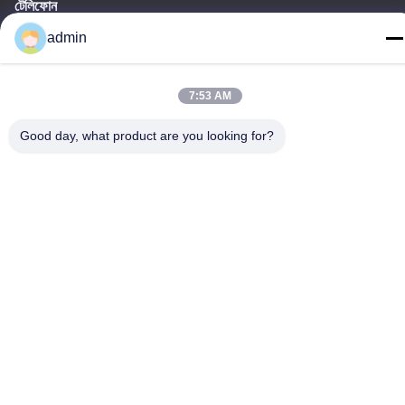
টেলিফোন
86-20-34989160
admin
7:53 AM
Good day, what product are you looking for?
গোপনীয়তা নীতি
|
সাইট ম্যাপ
চীন ভালো মানের ওয়াটার পার্ক স্লাইড সরবরাহকারী। কপিরাইট © -2026 Guangdong
Dapeng Amusement Technology Co., Ltd. সমস্ত অধিকার সংরক্ষিত।