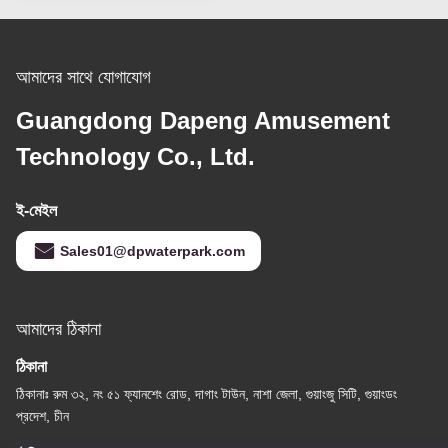
আমাদের সাথে যোগাযোগ
Guangdong Dapeng Amusement
Technology Co., Ltd.
ই-মেইল
Sales01@dpwaterpark.com
আমাদের ঠিকানা
ঠিকানা
ঠিকানাঃ রুম ৩২, নং ৫১ ফ্যানশেং রোড, দাগাং টাউন, নাশা জেলা, গুয়াংজু সিটি, গুয়াংডং
প্রদেশ, চীন