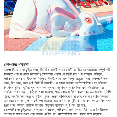
কোম্পানির পরিচিতি
ডাপেং বিনোদন প্রযুক্তি কোং, লিমিটেড একটি সরবরাহকারী যা বিনোদন সরঞ্জামের সম্পূর্ণ সেট
ডিজাইন এবং উত্পাদনে বিশেষজ্ঞ।কোম্পানির একটি পেশাদারী দল পণ্য উন্নয়ন একীভূত,
পরিকল্পনা ও নকশা, উৎপাদন, বিক্রয়, ইনস্টলেশন, এবং বিক্রয়োত্তর সেবা; কোম্পানি জল
পার্ক, থিম পার্ক, গরম ঝর্ণা রিসর্ট দীর্ঘমেয়াদী এবং সুস্থ উন্নয়ন প্রতিশ্রুতিবদ্ধ হয়,বহিরঙ্গন
বিনোদন সুবিধা, সুইমিং পুল, এবং স্পা ক্লাব। প্রধান পণ্য উত্পাদিত এবং পরিচালিত হয়ঃ
ওয়াটার পার্ক সরঞ্জাম, কৃত্রিম তরঙ্গ সরঞ্জাম, স্কেটবোর্ড সার্ফিং সরঞ্জাম, বড় জল স্লাইড,সুইমিং
পুলের জল চিকিত্সা সরঞ্জাম, সুইমিং পুলের ধ্রুবক তাপমাত্রার সরঞ্জাম, বড় জল গ্রাম, শিশুদের
জল খেলার সরঞ্জাম, গরম ঝর্ণা স্পা সরঞ্জাম, জল ঝর্ণা সরঞ্জাম,বিনোদন সরঞ্জাম যেমন পরিবেশগত
শিল্প পণ্য, উদ্যান, ক্রীড়া সরঞ্জাম, বহিরঙ্গন বিনোদন, সুখী এবং দুষ্টু দুর্গ.
কোম্পানির প্রযুক্তিগত দল প্রকল্প পরিকল্পনা, পরিকল্পনা এবং নকশা, নির্মাণ এবং ইনস্টলেশন,
অপারেশন ব্যবস্থাপনা,এবং অনেক দেশীয় এবং আন্তর্জাতিক জল পার্কের জন্য সহায়তা