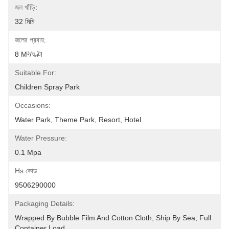
জল খাঁড়ি:
32 মিমি
জলের প্রবাহ:
8 M³/ঘণ্টা
Suitable For:
Children Spray Park
Occasions:
Water Park, Theme Park, Resort, Hotel
Water Pressure:
0.1 Mpa
Hs কোড:
9506290000
Packaging Details:
Wrapped By Bubble Film And Cotton Cloth, Ship By Sea, Full 
Container Load