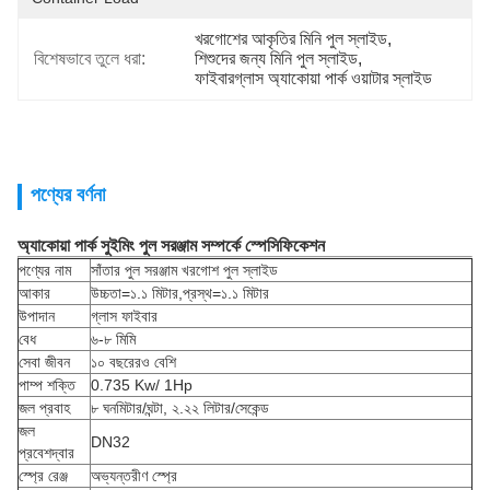
খরগোশের আকৃতির মিনি পুল স্লাইড
, 
বিশেষভাবে তুলে ধরা:
শিশুদের জন্য মিনি পুল স্লাইড
, 
ফাইবারগ্লাস অ্যাকোয়া পার্ক ওয়াটার স্লাইড
পণ্যের বর্ণনা
অ্যাকোয়া পার্ক সুইমিং পুল সরঞ্জাম সম্পর্কে স্পেসিফিকেশন
পণ্যের নাম
সাঁতার পুল সরঞ্জাম খরগোশ পুল স্লাইড
আকার
উচ্চতা=১.১ মিটার,প্রস্থ=১.১ মিটার
উপাদান
গ্লাস ফাইবার
বেধ
৬-৮ মিমি
সেবা জীবন
১০ বছরেরও বেশি
পাম্প শক্তি
0.735 Kw/ 1Hp
জল প্রবাহ
৮ ঘনমিটার/ঘন্টা, ২.২২ লিটার/সেকেন্ড
জল
DN32
প্রবেশদ্বার
স্প্রে রেঞ্জ
অভ্যন্তরীণ স্প্রে