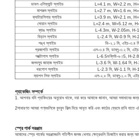
ডাবল এলিফ্যান্ট স্লাইড
L=4.1 m, W=2.2 m, H=
মাশরুম স্লাইড
L=2.7 m, W=1.6 m, H=
ক্যাটারপিলার স্লাইড
L=3.9 m, W=2.1 m, H=
সোয়ান স্লাইড
L=2.4 m, W=5.12 m, H
ব্যাঙ স্লাইড
L-4.3m, W-2.05m, H-
বিড়াল স্লাইড
L-2.4 মি, W-0.9 মি, H-2
শঙ্খ স্লাইড
ডি-২.১ মি, এইচ-৩.৪ ম
প্রজাপতি স্লাইড
এল-৩.৪ মি, ডাব্লু-৩.২ মি, এইচ
অক্টোপাস স্লাইড
L-6.5ডব্লিউ-৬।5, H-2.8 
জলদস্যু জাহাজ স্লাইড
L-3.6 মি, W-1.64 মি, H-
খরগোশ স্লাইড
L-2.3 মি, W-1.1 মি, H-1
ম্যাপল লিফ স্লাইড
এল-২.৮ মি, ডাব্লু-১.০ মি, এই
প্যাকেজিং সম্পর্কে
1. আপনার যদি প্যাকিংয়ের অনুরোধ থাকে, দয়া করে আমাকে জানান, আমরা সমাধানের জন্য 
2সাধারণত আমরা পণ্যগুলিকে বুদবুদ ফিল্ম দিয়ে আবৃত করি এবং কাঠের ফ্রেমে রাখি যাতে 
স্প্রে পার্ক সরঞ্জাম
আমাদের স্প্রে পার্কের সরঞ্জামগুলি গতিশীল জলজ খেলার ক্ষেত্রগুলি ডিজাইন করার জন্য আদর্শ 