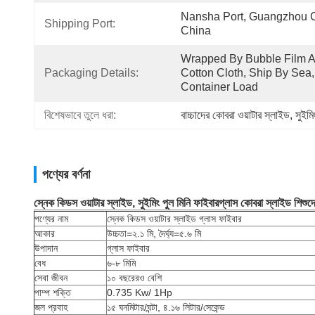
Nansha Port, Guangzhou Ci
Shipping Port:
China
Wrapped By Bubble Film A
Packaging Details:
Cotton Cloth, Ship By Sea, 
Container Load
বিশেষভাবে তুলে ধরা:
বাচ্চাদের কোবরা ওয়াটার স্লাইড
, 
সুইমি
পণ্যের বর্ণনা
স্নেক কিডস ওয়াটার স্লাইড, সুইমিং পুল মিনি ফাইবারগ্লাস কোবরা স্লাইড শিশুদ
পণ্যের নাম
স্নেক কিডস ওয়াটার স্লাইড গ্লাস ফাইবার
আকার
উচ্চতা=২.১ মি, দৈর্ঘ্য=৫.৬ মি
উপাদান
গ্লাস ফাইবার
বেধ
৬-৮ মিমি
সেবা জীবন
১০ বছরেরও বেশি
পাম্প শক্তি
0.735 Kw/ 1Hp
জল প্রবাহ
১৫ ঘনমিটার/ঘন্টা, ৪.১৬ লিটার/সেকেন্ড