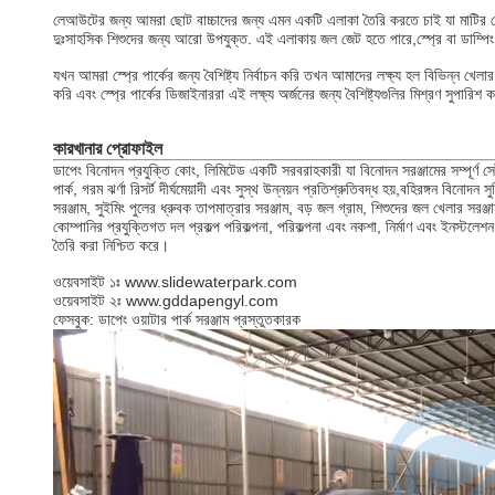
লেআউটের জন্য আমরা ছোট বাচ্চাদের জন্য এমন একটি এলাকা তৈরি করতে চাই যা মাটির চেয়ে
দুঃসাহসিক শিশুদের জন্য আরো উপযুক্ত. এই এলাকায় জল জেট হতে পারে,স্প্রে বা ডাম্পিং
যখন আমরা স্প্রে পার্কের জন্য বৈশিষ্ট্য নির্বাচন করি তখন আমাদের লক্ষ্য হল বিভিন্ন খেলার 
করি এবং স্প্রে পার্কের ডিজাইনাররা এই লক্ষ্য অর্জনের জন্য বৈশিষ্ট্যগুলির মিশ্রণ সুপারিশ
কারখানার প্রোফাইল
ডাপেং বিনোদন প্রযুক্তি কোং, লিমিটেড একটি সরবরাহকারী যা বিনোদন সরঞ্জামের সম্পূর্ণ স
পার্ক, গরম ঝর্ণা রিসর্ট দীর্ঘমেয়াদী এবং সুস্থ উন্নয়ন প্রতিশ্রুতিবদ্ধ হয়,বহিরঙ্গন বিনোদন
সরঞ্জাম, সুইমিং পুলের ধ্রুবক তাপমাত্রার সরঞ্জাম, বড় জল গ্রাম, শিশুদের জল খেলার সরঞ্জাম, 
কোম্পানির প্রযুক্তিগত দল প্রকল্প পরিকল্পনা, পরিকল্পনা এবং নকশা, নির্মাণ এবং ইনস্টলেশ
তৈরি করা নিশ্চিত করে।
ওয়েবসাইট ১ঃ www.slidewaterpark.com
ওয়েবসাইট ২ঃ www.gddapengyl.com
ফেসবুক: ডাপেং ওয়াটার পার্ক সরঞ্জাম প্রস্তুতকারক