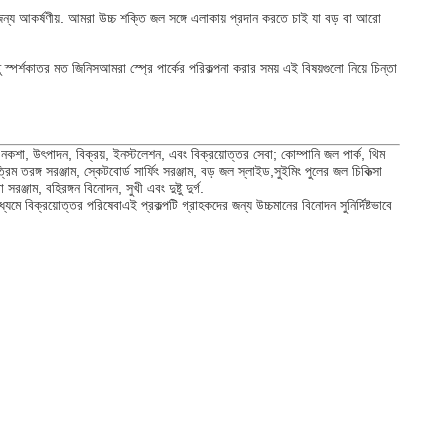
ন্য আকর্ষণীয়. আমরা উচ্চ শক্তি জল সঙ্গে এলাকায় প্রদান করতে চাই যা বড় বা আরো
তু স্পর্শকাতর মত জিনিসআমরা স্প্রে পার্কের পরিকল্পনা করার সময় এই বিষয়গুলো নিয়ে চিন্তা
নকশা, উৎপাদন, বিক্রয়, ইনস্টলেশন, এবং বিক্রয়োত্তর সেবা; কোম্পানি জল পার্ক, থিম
ত্রিম তরঙ্গ সরঞ্জাম, স্কেটবোর্ড সার্ফিং সরঞ্জাম, বড় জল স্লাইড,সুইমিং পুলের জল চিকিত্সা
ঞ্জাম, বহিরঙ্গন বিনোদন, সুখী এবং দুষ্টু দুর্গ.
মে বিক্রয়োত্তর পরিষেবাএই প্রকল্পটি গ্রাহকদের জন্য উচ্চমানের বিনোদন সুনির্দিষ্টভাবে