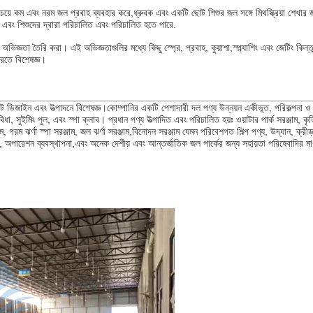
 কম এবং নরম জল প্রবাহ ব্যবহার করে,ধ্রুবক এবং একটি ছোট শিশুর জল সঙ্গে মিথস্ক্রিয়া শেখার জ
 এবং শিশুদের দ্বারা পরিচালিত এবং পরিচালিত হতে পারে.
অভিজ্ঞতা তৈরি করা। এই অভিজ্ঞতাগুলির মধ্যে কিছু স্প্রে, প্রবাহ, কুয়াশা,স্প্ল্যাশিং এবং জেটিং কিন্
 করতে বিশেষজ্ঞ।
েট ডিজাইন এবং উত্পাদনে বিশেষজ্ঞ।কোম্পানির একটি পেশাদারী দল পণ্য উন্নয়ন একীভূত, পরিকল্পনা ও 
 সুবিধা, সুইমিং পুল, এবং স্পা ক্লাব। প্রধান পণ্য উত্পাদিত এবং পরিচালিত হয়ঃ ওয়াটার পার্ক সরঞ্জাম, কৃ
গরম ঝর্ণা স্পা সরঞ্জাম, জল ঝর্ণা সরঞ্জাম,বিনোদন সরঞ্জাম যেমন পরিবেশগত শিল্প পণ্য, উদ্যান, ক্রীড়া সর
ন, অপারেশন ব্যবস্থাপনা,এবং অনেক দেশীয় এবং আন্তর্জাতিক জল পার্কের জন্য সহায়তা পরিষেবাদির মাধ্য