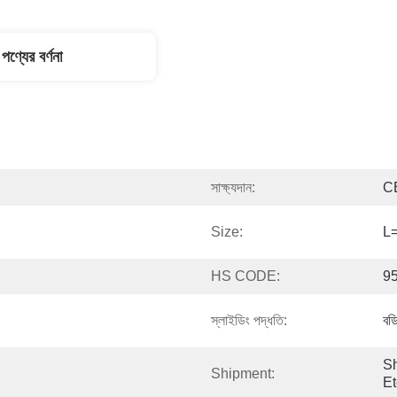
পণ্যের বর্ণনা
সাক্ষ্যদান:
C
Size:
L=
HS CODE:
9
স্লাইডিং পদ্ধতি:
বড
Sh
Shipment:
Et