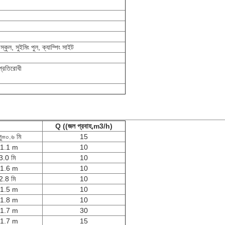
্কুল, সুইমিং পুল, ক্যাম্পিং সাইট
প্রতিরোধী
Q ((জল প্রবাহ,m3/h)
ু=০.৬ মি
15
1.1 m
10
3.0 মি
10
1.6 m
10
2.8 মি
10
1.5 m
10
1.8 m
10
1.7 m
30
1.7 m
15