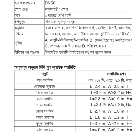
জল প্রবেশদ্বার
DN50
স্প্রে রেঞ্জ
অভ্যন্তরীণ স্প্রে
বয়স
৩ বছরের বেশি বয়সী
উপযুক্ত
শিশু এবং প্রাপ্তবয়স্ক
অনুষ্ঠান
অ্যাকোয়া পার্ক, জল থিম বিনোদন পার্ক, হোটেল, রিসোর্ট, আবাসিক, স
সজ্জিত
জল সরবরাহ ব্যবস্থা, জল চিকিত্সা ব্যবস্থা ((বিভিন্নভাবে বিক্রি)
A. অ্যান্টি-ইউভি/অ্যান্টি-স্ট্যাটিক B. ফেইড/ইরোশন/অক্সাইডেশন 
সুবিধা
C. পেশাদার এবং উচ্চমানের D. পরিবেশ বান্ধব
বিক্রির পর অঙ্কন
বিস্তারিত ইংরেজি ইনস্টলেশন অঙ্কন প্রদান করুন
অন্যান্য অনুরূপ মিনি পুল স্লাইড পরামিতি
পয়েন্ট
স্পেসিফিকেশন
সাপ স্লাইড
এল=৫.৬ মি, এইচ=২.১ মি, ডাব্ল
রেইনবো স্লাইড
L=2.4 m, W=0.6 m, H=
তিমি স্লাইড
L=3.2 মি, W=3.2 মি, H=
বানর স্লাইড
L=2.8 m, W=1.0 m, H=
পাকা স্লাইড
L=2.1 মি, W=1.2 মি, H=
ক্রেব স্লাইড
L=2.7 m, W=1.0 m, H=
মাছের স্লাইড
L=1.8 m, W=1.2 m, H=
কুকুর স্লাইড
L=3.7 m, W=2.6 m, H=
হাতি স্লাইড
L=4.0 m, W=1.2 m, H=