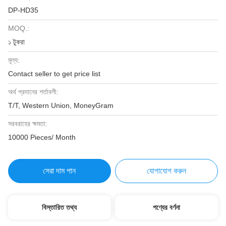
DP-HD35
MOQ.:
১ টুকরা
মূল্য:
Contact seller to get price list
অর্থ প্রদানের শর্তাবলী:
T/T, Western Union, MoneyGram
সরবরাহের ক্ষমতা:
10000 Pieces/ Month
সেরা দাম পান
যোগাযোগ করুন
বিস্তারিত তথ্য
পণ্যের বর্ণনা