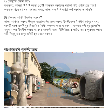
৭) পেমেন্টের মেয়াদ কত?
সাধারণত, আমরা টি / টি দ্বারা 30% আমানত প্রদানের পরামর্শ দিই, লোডিংয়ের আগে
ভারসাম্য প্রদান। বড় অর্ডারের জন্য, আমরা এল / সি দ্বারা অর্থ প্রদান গ্রহণ করি।
8) কিভাবে পণ্যটি ইনস্টল করবেন?
আমরা আপনার সমস্ত উদ্ধৃত সরঞ্জামগুলির জন্য সমস্ত ইনস্টলেশন / নির্মাণ ম্যানুয়াল এবং
পরবর্তী ধাপে একটি খুব বিস্তারিত নির্মাণ অঙ্কন সরবরাহ করব। আপনার কর্মী ম্যানুয়ালগুলি
অনুসরণ করে ইনস্টল করতে পারেন।অবশ্যই আমরা ইঞ্জিনিয়ারকে গাইড করার ব্যবস্থা করতে
পারি কিন্তু এর জন্য অতিরিক্ত বেতন দরকার.
কারখানার ছবি প্রদর্শিত হচ্ছে