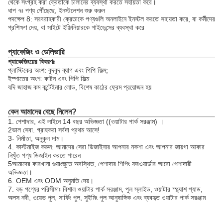
থেকে সংগ্রহ করা ক্রেতাকে চালানের ব্যবস্থা করতে সহায়তা করে।
ধাপ ৭ঃ পণ্য পৌঁছেছে, ইনস্টলেশন শুরু করুন
পদক্ষেপ 8: সরবরাহকারী ক্রেতাকে পণ্যগুলি অনলাইনে ইনস্টল করতে সহায়তা করে, বা কর্মীদের
প্রশিক্ষণ দেয়, বা সাইটে ইঞ্জিনিয়ারকে গাইডেন্সের ব্যবস্থা করে
প্যাকেজিং ও ডেলিভারি
প্যাকেজিংয়ের বিবরণঃ
প্লাস্টিকের অংশ: বুদবুদ ব্যাগ এবং পিপি ফিল্ম;
ইস্পাতের অংশ: কাটন এবং পিপি ফিল্ম
যদি জাহাজ কম কন্টেইনার লোড, বিশেষ কাঠের ফ্রেম প্রয়োজন হয়
কেন আমাদের বেছে নিলেন?
1. পেশাদার, এই লাইনে 14 বছর অভিজ্ঞতা ((ওয়াটার পার্ক সরঞ্জাম) ।
2ভাল সেবা. গ্রাহকরা সর্বদা প্রথম আসে!
3- নির্মাতা, অনুকূল দাম।
4. কাস্টমাইজ করুন: আমাদের সেরা ডিজাইনার আপনার নকশা এবং আপনার জায়গা আকার
নিখুঁত পণ্য ডিজাইন করতে পারেন
5আমাদের কারখানা গুয়াংজুতে অবস্থিত, পেশাদার শিপিং ফরওয়ার্ডার আরো পেশাদারী
অভিজ্ঞতা।
6. OEM এবং ODM অনুমতি দেয়।
7. বড় পণ্যের পরিসীমাঃ বিশাল ওয়াটার পার্ক সরঞ্জাম, পুল স্লাইড, ওয়াটার স্প্ল্যাশ প্যাড,
অলস নদী, ওয়েভ পুল, সার্ফিং পুল, সুইমিং পুল আনুষাঙ্গিক এবং ব্যবহৃত ওয়াটার পার্ক সরঞ্জাম