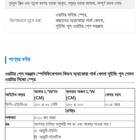
বুদ্বুদ ফিল্ম এবং তুলো কাপড় দ্বারা আবৃত, সমুদ্র দ্বারা জাহাজ, সম্পূর্ণ ধারক লোড
ওয়াটার সাইজ স্প্রে
, 
বিশেষভাবে তুলে ধরা:
বাচ্চাদের অ্যাকোয়া পার্ক খেলনা
, 
সুইমিং পুল ওয়াটার প্লে সরঞ্জাম
পণ্যের বর্ণনা
ওয়াটার প্লে সরঞ্জাম স্পেসিফিকেশনস কিডস অ্যাকোয়া পার্ক খেলনা সুইমিং পুল গেমস
ওয়াটার সিজো স্প্রে
আকার L*W*H
ব্যবহার অঞ্চল L*W
আইটেম নম্বর
খেলার বয়স
(CM)
(CM)
ডিপি-এইচডি৩৫
২৫০ x ৮০ সেমি
২৫০ x ১০০
৩-১৫ বছর
বৈশিষ্ট্য
সক্ষমতা
৫-২০ জন বাচ্চা
রঙ
আপনার চাহিদা অনুযায়ী সব রং এবং আকার পাওয়া যায়।
এ. অ্যান্টি-ইউভি
B. অ্যান্টি-স্ট্যাটিক