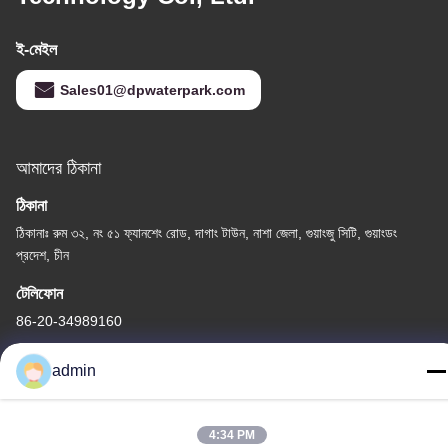
ই-মেইল
Sales01@dpwaterpark.com
আমাদের ঠিকানা
ঠিকানা
ঠিকানাঃ রুম ৩২, নং ৫১ ফ্যানশেং রোড, দাগাং টাউন, নাশা জেলা, গুয়াংজু সিটি, গুয়াংডং
প্রদেশ, চীন
টেলিফোন
86-20-34989160
admin
4:34 PM
গোপনীয়তা নীতি
|
সাইট ম্যাপ