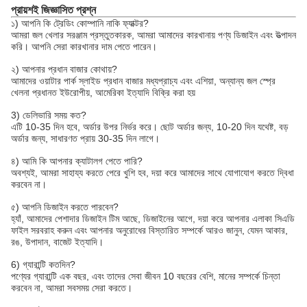
প্রায়শই জিজ্ঞাসিত প্রশ্ন
১) আপনি কি ট্রেডিং কোম্পানি নাকি ফ্যাক্টর?
আমরা জল খেলার সরঞ্জাম প্রস্তুতকারক, আমরা আমাদের কারখানায় পণ্য ডিজাইন এবং উত্পাদন
করি। আপনি সেরা কারখানার দাম পেতে পারেন।
২) আপনার প্রধান বাজার কোথায়?
আমাদের ওয়াটার পার্ক স্লাইড প্রধান বাজার মধ্যপ্রাচ্য এবং এশিয়া, অন্যান্য জল স্প্রে
খেলনা প্রধানত ইউরোপীয়, আমেরিকা ইত্যাদি বিক্রি করা হয়
3) ডেলিভারি সময় কত?
এটি 10-35 দিন হবে, অর্ডার উপর নির্ভর করে। ছোট অর্ডার জন্য, 10-20 দিন যথেষ্ট, বড়
অর্ডার জন্য, সাধারণত প্রায় 30-35 দিন লাগে।
৪) আমি কি আপনার ক্যাটালগ পেতে পারি?
অবশ্যই, আমরা সাহায্য করতে পেরে খুশি হব, দয়া করে আমাদের সাথে যোগাযোগ করতে দ্বিধা
করবেন না।
৫) আপনি ডিজাইন করতে পারবেন?
হ্যাঁ, আমাদের পেশাদার ডিজাইন টিম আছে, ডিজাইনের আগে, দয়া করে আপনার এলাকা সিএডি
ফাইল সরবরাহ করুন এবং আপনার অনুরোধের বিস্তারিত সম্পর্কে আরও জানুন, যেমন আকার,
রঙ, উপাদান, বাজেট ইত্যাদি।
6) গ্যারান্টি কতদিন?
পণ্যের গ্যারান্টি এক বছর, এবং তাদের সেবা জীবন 10 বছরের বেশি, মানের সম্পর্কে চিন্তা
করবেন না, আমরা সবসময় সেরা করতে।