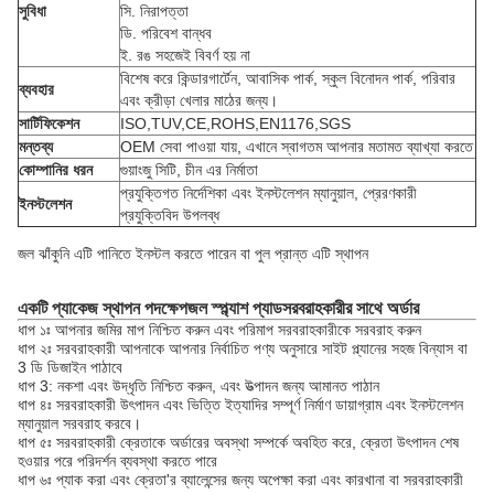
সুবিধা
সি. নিরাপত্তা
ডি. পরিবেশ বান্ধব
ই. রঙ সহজেই বিবর্ণ হয় না
বিশেষ করে কিন্ডারগার্টেন, আবাসিক পার্ক, স্কুল বিনোদন পার্ক, পরিবার
ব্যবহার
এবং ক্রীড়া খেলার মাঠের জন্য।
সার্টিফিকেশন
ISO,TUV,CE,ROHS,EN1176,SGS
মন্তব্য
OEM সেবা পাওয়া যায়, এখানে স্বাগতম আপনার মতামত ব্যাখ্যা করতে
কোম্পানির ধরন
গুয়াংজু সিটি, চীন এর নির্মাতা
প্রযুক্তিগত নির্দেশিকা এবং ইনস্টলেশন ম্যানুয়াল, প্রেরণকারী
ইনস্টলেশন
প্রযুক্তিবিদ উপলব্ধ
জল ঝাঁকুনি এটি পানিতে ইনস্টল করতে পারেন বা পুল প্রান্ত এটি স্থাপন
একটি প্যাকেজ স্থাপন পদক্ষেপ
জল স্প্ল্যাশ প্যাড
সরবরাহকারীর সাথে অর্ডার
ধাপ ১ঃ আপনার জমির মাপ নিশ্চিত করুন এবং পরিমাপ সরবরাহকারীকে সরবরাহ করুন
ধাপ ২ঃ সরবরাহকারী আপনাকে আপনার নির্বাচিত পণ্য অনুসারে সাইট প্ল্যানের সহজ বিন্যাস বা
3 ডি ডিজাইন পাঠাবে
ধাপ 3: নকশা এবং উদ্ধৃতি নিশ্চিত করুন, এবং উত্পাদন জন্য আমানত পাঠান
ধাপ ৪ঃ সরবরাহকারী উৎপাদন এবং ভিত্তি ইত্যাদির সম্পূর্ণ নির্মাণ ডায়াগ্রাম এবং ইনস্টলেশন
ম্যানুয়াল সরবরাহ করবে।
ধাপ ৫ঃ সরবরাহকারী ক্রেতাকে অর্ডারের অবস্থা সম্পর্কে অবহিত করে, ক্রেতা উৎপাদন শেষ
হওয়ার পরে পরিদর্শন ব্যবস্থা করতে পারে
ধাপ ৬ঃ প্যাক করা এবং ক্রেতা'র ব্যালেন্সের জন্য অপেক্ষা করা এবং কারখানা বা সরবরাহকারী