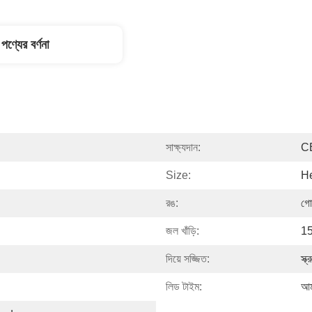
পণ্যের বর্ণনা
সাক্ষ্যদান:
C
Size:
He
রঙ:
গো
জল খাঁড়ি:
15
দিয়ে সজ্জিত:
স্ক
লিড টাইম:
আম