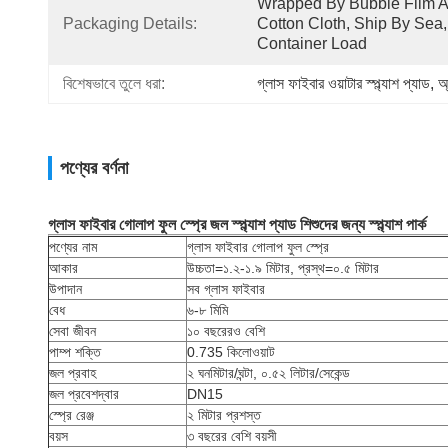
Wrapped By Bubble Film A
Packaging Details:
Cotton Cloth, Ship By Sea, 
Container Load
বিশেষভাবে তুলে ধরা:
গ্লাস ফাইবার ওয়াটার স্প্ল্যাশ প্যাড
, 
অ্
পণ্যের বর্ণনা
গ্লাস ফাইবার গোলাপ ফুল স্প্রে জল স্প্ল্যাশ প্যাড শিশুদের জন্য স্প্ল্যাশ পার্ক
পণ্যের নাম
গ্লাস ফাইবার গোলাপ ফুল স্প্রে
আকার
উচ্চতা=১.২-১.৯ মিটার, প্রস্থ=০.৫ মিটার
উপাদান
সব গ্লাস ফাইবার
বেধ
৬-৮ মিমি
সেবা জীবন
১০ বছরেরও বেশি
পাম্প শক্তি
0.735 কিলোওয়াট
জল প্রবাহ
২ ঘনমিটার/ঘন্টা, ০.৫২ লিটার/সেকেন্ড
জল প্রবেশদ্বার
DN15
স্প্রে রেঞ্জ
২ মিটার প্রশস্ত
বয়স
৩ বছরের বেশি বয়সী