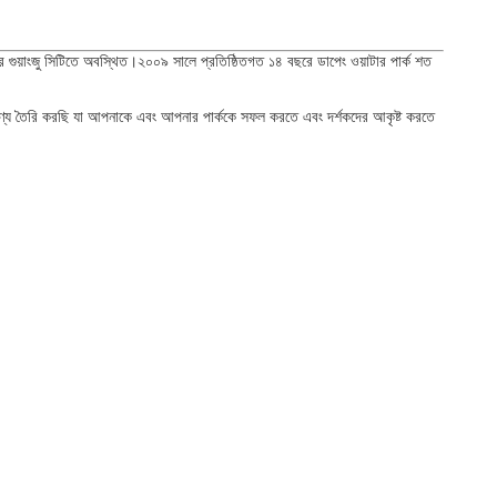
়াংজু সিটিতে অবস্থিত।২০০৯ সালে প্রতিষ্ঠিতগত ১৪ বছরে ডাপেং ওয়াটার পার্ক শত
ন পণ্য তৈরি করছি যা আপনাকে এবং আপনার পার্ককে সফল করতে এবং দর্শকদের আকৃষ্ট করতে