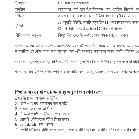
উপযুক্ত
শিশু এবং প্রাপ্তবয়স্ক
অনুষ্ঠান
অ্যাকোয়া পার্ক, জল থিম বিনোদন পার্ক, হোটেল, রিসোর্ট, আ
সজ্জিত
জল সরবরাহ ব্যবস্থা, জল চিকিত্সা ব্যবস্থা ((বিভিন্নভাবে ব
A. অ্যান্টি-ইউভি/অ্যান্টি-স্ট্যাটিক B. ফেইড/ইরোশন/অক্
সুবিধা
C. পেশাদার এবং উচ্চমানের D. পরিবেশ বান্ধব
বিক্রির পর অঙ্কন
বিস্তারিত ইংরেজি ইনস্টলেশন অঙ্কন প্রদান করুন
আমরা সবসময় আমাদের স্প্রে পার্কগুলিকে গরম গ্রীষ্মের দিনে মজাদার এবং সতেজ করার জন্য
উপকারিতা যে কেউ স্প্রে পার্ক ব্যবহার করে এটি আপনার সন্তানের জন্য একটি বহিরঙ্গন শ
আমাদের স্প্ল্যাশপ্যাড প্রোডাক্ট লাইনটি অনেক সুন্দর ডিজাইনের বৈশিষ্ট্য প্রদান করে যা ব
আমাদের কিছু ইনস্পিরেশন স্প্রে পার্ক ডিজাইন করা আছে, এগুলো দেখুন এবং দেখুন আপনার স্
শিশুদের অ্যাকোয়া পার্কে অন্যান্য অনুরূপ জল খেলার গেম
1জনপ্রিয় জল মাশরুম ফাউন্টেন
2. ছোট এবং বড় আকারের জল বালতি
3. রঙিন রঙের জল আর্ক রিং
4. বিভিন্ন প্রাণী ও উদ্ভিদ স্প্রে খেলনা
5. রোটারি স্টেইনলেস স্টীল স্প্রিংকলার
6. inflatable জল খেলনা
7. স্পোর্ট সিরিজ ওয়াটার প্লে খেলনা, যেমন ওয়াটার ফুটবল, ওয়াটার ভলিবল, ওয়াটার বাস্ক