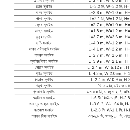
রেইনবো স্লাইড
L=2.4 m, W=0.6 m, H=
তিমি স্লাইড
L=3.2 মি, W=3.2 মি, H=
বানর স্লাইড
L=2.8 m, W=1.0 m, H=
পাকা স্লাইড
L=2.1 মি, W=1.2 মি, H=
ক্রেব স্লাইড
L=2.7 m, W=1.0 m, H=
মাছের স্লাইড
L=1.8 m, W=1.2 m, H=
কুকুর স্লাইড
L=3.7 m, W=2.6 m, H=
হাতি স্লাইড
L=4.0 m, W=1.2 m, H=
ডাবল এলিফ্যান্ট স্লাইড
L=4.1 m, W=2.2 m, H=
মাশরুম স্লাইড
L=2.7 m, W=1.6 m, H=
ক্যাটারপিলার স্লাইড
L=3.9 m, W=2.1 m, H=
সোয়ান স্লাইড
L=2.4 m, W=5.12 m, H
ব্যাঙ স্লাইড
L-4.3m, W-2.05m, H-
বিড়াল স্লাইড
L-2.4 মি, W-0.9 মি, H-2
শঙ্খ স্লাইড
ডি-২.১ মি, এইচ-৩.৪ ম
প্রজাপতি স্লাইড
এল-৩.৪ মি, ডাব্লু-৩.২ মি, এইচ
অক্টোপাস স্লাইড
L-6.5ডব্লিউ-৬।5, H-2.8 
জলদস্যু জাহাজ স্লাইড
L-3.6 মি, W-1.64 মি, H-
খরগোশ স্লাইড
L-2.3 মি, W-1.1 মি, H-1
ম্যাপল লিফ স্লাইড
এল-২.৮ মি, ডাব্লু-১.০ মি, এই