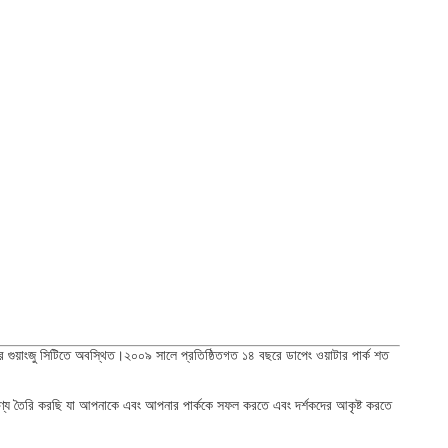
়াংজু সিটিতে অবস্থিত।২০০৯ সালে প্রতিষ্ঠিতগত ১৪ বছরে ডাপেং ওয়াটার পার্ক শত
ন পণ্য তৈরি করছি যা আপনাকে এবং আপনার পার্ককে সফল করতে এবং দর্শকদের আকৃষ্ট করতে