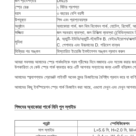
জল প্রবেশদ্বার
DN15
স্প্রে রেঞ্জ
২ মিটার প্রশস্ত
বয়স
৩ বছরের বেশি বয়সী
উপযুক্ত
শিশু এবং প্রাপ্তবয়স্ক
অনুষ্ঠান
অ্যাকোয়া পার্ক, জল থিম বিনোদন পার্ক, হোটেল, রিসোর্ট, আ
সজ্জিত
জল সরবরাহ ব্যবস্থা, জল চিকিত্সা ব্যবস্থা ((বিভিন্নভাবে ব
A. অ্যান্টি-ইউভি/অ্যান্টি-স্ট্যাটিক B. ফেইড/ইরোশন/অক্
সুবিধা
C. পেশাদার এবং উচ্চমানের D. পরিবেশ বান্ধব
বিক্রির পর অঙ্কন
বিস্তারিত ইংরেজি ইনস্টলেশন অঙ্কন প্রদান করুন
আমরা সবসময় আমাদের স্প্রে পার্কগুলিকে গরম গ্রীষ্মের দিনে মজাদার এবং সতেজ করার জন্য
উপকারিতা যে কেউ স্প্রে পার্ক ব্যবহার করে এটি আপনার সন্তানের জন্য একটি বহিরঙ্গন শ
আমাদের স্প্ল্যাশপ্যাড প্রোডাক্ট লাইনটি অনেক সুন্দর ডিজাইনের বৈশিষ্ট্য প্রদান করে যা ব
আমাদের কিছু ইনস্পিরেশন স্প্রে পার্ক ডিজাইন করা আছে, এগুলো দেখুন এবং দেখুন আপনার স্
শিশুদের অ্যাকোয়া পার্কে মিনি পুল স্লাইড
পয়েন্ট
স্পেসিফিকেশন
সাপ স্লাইড
L=5.6 মি, H=2.0 মি, W=