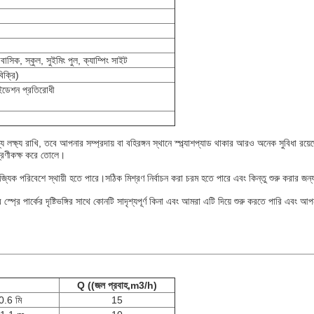
বাসিক, স্কুল, সুইমিং পুল, ক্যাম্পিং সাইট
িক্রি)
সাইডেশন প্রতিরোধী
 লক্ষ্য রাখি, তবে আপনার সম্প্রদায় বা বহিরঙ্গন স্থানে স্প্ল্যাশপ্যাড থাকার আরও অনেক সুবিধা রয
্রেণীকক্ষ করে তোলে।
াণিজ্যিক পরিবেশে স্থায়ী হতে পারে।সঠিক মিশ্রণ নির্বাচন করা চরম হতে পারে এবং কিন্তু শুরু করার জন
প্রে পার্কের দৃষ্টিভঙ্গির সাথে কোনটি সাদৃশ্যপূর্ণ কিনা এবং আমরা এটি দিয়ে শুরু করতে পারি এবং 
Q ((জল প্রবাহ,m3/h)
0.6 মি
15