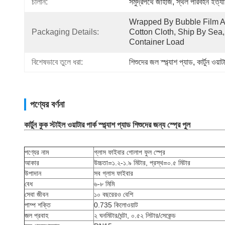
চালান:
সমুদ্রপথে জাহাজ, স্থল পরিবহন ইত্যা
Wrapped By Bubble Film A
Packaging Details:
Cotton Cloth, Ship By Sea, 
Container Load
বিশেষভাবে তুলে ধরা:
শিশুদের জল স্প্ল্যাশ প্যাড
, 
কার্টুন ওয়াট
পণ্যের বর্ণনা
কার্টুন কুক স্টাইল ওয়াটার পার্ক স্প্ল্যাশ প্যাড শিশুদের জন্য স্প্রে পুল
পণ্যের নাম
গ্লাস ফাইবার গোলাপ ফুল স্প্রে
আকার
উচ্চতা=১.২-১.৯ মিটার, প্রস্থ=০.৫ মিটার
উপাদান
সব গ্লাস ফাইবার
বেধ
৬-৮ মিমি
সেবা জীবন
১০ বছরেরও বেশি
পাম্প শক্তি
0.735 কিলোওয়াট
জল প্রবাহ
২ ঘনমিটার/ঘন্টা, ০.৫২ লিটার/সেকেন্ড