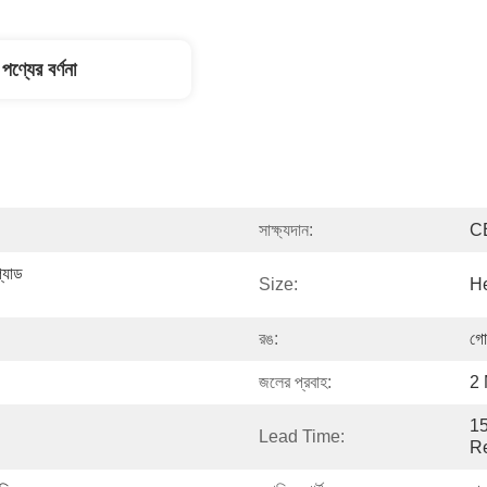
পণ্যের বর্ণনা
সাক্ষ্যদান:
C
্যাড 
Size:
He
রঙ:
গো
জলের প্রবাহ:
2 
15
Lead Time:
Re