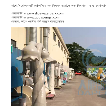
ডাপেং বিনোদন একটি কোম্পানি যা জল বিনোদন সরঞ্জামের জন্য নিবেদিত। আমরা যোগ্যতাসম
ওয়েবসাইট ১ঃ www.slidewaterpark.com
ওয়েবসাইট ২ঃ www.gddapengyl.com
ফেসবুক: ডাপেং ওয়াটার পার্ক সরঞ্জাম প্রস্তুতকারক