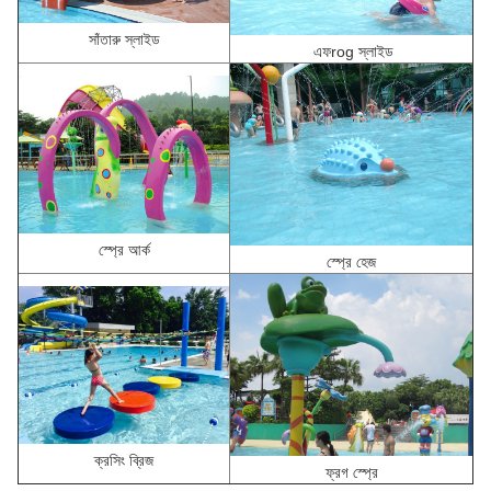
সাঁতারু স্লাইড
এফ
rog স্লাইড
স্প্রে আর্ক
স্প্রে হেজ
ক্রসিং ব্রিজ
ফ্রগ স্প্রে