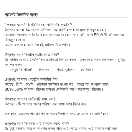
প্রায়শই জিজ্ঞাসিত প্রশ্ন
1প্রশ্ন: আপনি কি ট্রেডিং কোম্পানি নাকি ফ্যাক্টর?
উত্তরঃ আমরা 14 বছরের অভিজ্ঞতা সহ ওয়াটার পার্ক সরঞ্জাম প্রস্তুতকারক।
আমাদের কারখানা পরিদর্শন করতে স্বাগতম যে কোন সময়. এটা লাগে 50 মিনিট যদি গুয়াংঝো
বিমানবন্দর থেকে.
আমরা আপনাকে আগে থেকেই জানিয়ে নিতে পারি।
2প্রশ্ন: আমি কিভাবে অর্ডার দিতে পারি?
উঃ আপনি যে আইটেমগুলি কিনতে চান তা নির্বাচন করুন---মূল্য নিয়ে আলোচনা করুন---চুক্তি
স্বাক্ষর করুন
--- পেমেন্ট ডিপোজিট --- উৎপাদন --- পেমেন্ট ব্যালেন্স --- ডেলিভারি
3প্রশ্ন: আপনার পেমেন্টের সময়সীমা কি?
উত্তরঃ টি/টি, এল/সি, ওয়েস্টার্ন ইউনিয়ন পাওয়া যায়। সাধারণত, উৎপাদন জন্য
30%-50% অগ্রিম পরিশোধ তারপর ডেলিভারি আগে ভারসাম্য পরিশোধ।
4প্রশ্ন: আপনার ডেলিভারি সময় কত?
উত্তরঃ এটি আপনার অর্ডার পরিমাণ এবং পণ্য উপর নির্ভর করে।
সাধারণত, আমানত পাওয়ার পর আমাদের উৎপাদন সময় ১৫ থেকে ২০ কার্যদিবস।
5প্রশ্নঃ আমি কি নিজে এটি ইনস্টল করতে পারি?
উঃ হ্যাঁ, আপনি নিজে বা আপনার দলের সাথে এটি করতে পারেন, এটি ইনস্টল করা সহজ।