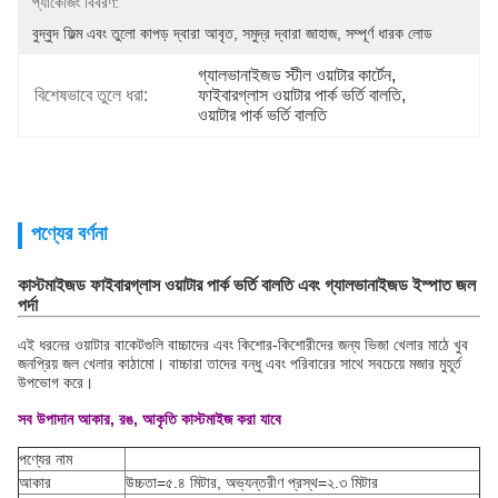
প্যাকেজিং বিবরণ:
বুদ্বুদ ফিল্ম এবং তুলো কাপড় দ্বারা আবৃত, সমুদ্র দ্বারা জাহাজ, সম্পূর্ণ ধারক লোড
গ্যালভানাইজড স্টীল ওয়াটার কার্টেন
, 
বিশেষভাবে তুলে ধরা:
ফাইবারগ্লাস ওয়াটার পার্ক ভর্তি বালতি
, 
ওয়াটার পার্ক ভর্তি বালতি
পণ্যের বর্ণনা
কাস্টমাইজড ফাইবারগ্লাস ওয়াটার পার্ক ভর্তি বালতি এবং গ্যালভানাইজড ইস্পাত জল
পর্দা
এই ধরনের ওয়াটার বাকেটগুলি বাচ্চাদের এবং কিশোর-কিশোরীদের জন্য ভিজা খেলার মাঠে খুব
জনপ্রিয় জল খেলার কাঠামো। বাচ্চারা তাদের বন্ধু এবং পরিবারের সাথে সবচেয়ে মজার মুহূর্ত
উপভোগ করে।
সব উপাদান আকার, রঙ, আকৃতি কাস্টমাইজ করা যাবে
পণ্যের নাম
আকার
উচ্চতা=৫.৪ মিটার, অভ্যন্তরীণ প্রস্থ=২.৩ মিটার