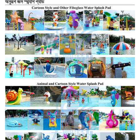
অনুরূপ জল স্প্ল্যাশ প্যাড