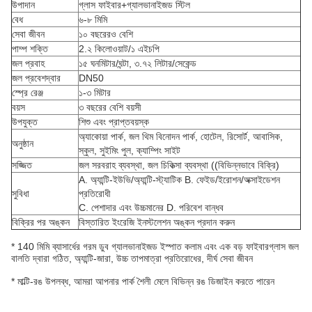
উপাদান
গ্লাস ফাইবার+গ্যালভানাইজড স্টিল
বেধ
৬-৮ মিমি
সেবা জীবন
১০ বছরেরও বেশি
পাম্প শক্তি
2.২ কিলোওয়াট/১ এইচপি
জল প্রবাহ
১৫ ঘনমিটার/ঘন্টা, ৩.৭২ লিটার/সেকেন্ড
জল প্রবেশদ্বার
DN50
স্প্রে রেঞ্জ
১-৩ মিটার
বয়স
৩ বছরের বেশি বয়সী
উপযুক্ত
শিশু এবং প্রাপ্তবয়স্ক
অ্যাকোয়া পার্ক, জল থিম বিনোদন পার্ক, হোটেল, রিসোর্ট, আবাসিক,
অনুষ্ঠান
স্কুল, সুইমিং পুল, ক্যাম্পিং সাইট
সজ্জিত
জল সরবরাহ ব্যবস্থা, জল চিকিত্সা ব্যবস্থা ((বিভিন্নভাবে বিক্রি)
A. অ্যান্টি-ইউভি/অ্যান্টি-স্ট্যাটিক B. ফেইড/ইরোশন/অক্সাইডেশন
সুবিধা
প্রতিরোধী
C. পেশাদার এবং উচ্চমানের D. পরিবেশ বান্ধব
বিক্রির পর অঙ্কন
বিস্তারিত ইংরেজি ইনস্টলেশন অঙ্কন প্রদান করুন
* 140 মিমি ব্যাসার্ধের গরম ডুব গ্যালভানাইজড ইস্পাত কলাম এবং এক বড় ফাইবারগ্লাস জল
বালতি দ্বারা গঠিত, অ্যান্টি-জারা, উচ্চ তাপমাত্রা প্রতিরোধের, দীর্ঘ সেবা জীবন
* মাল্টি-রঙ উপলব্ধ, আমরা আপনার পার্ক শৈলী মেলে বিভিন্ন রঙ ডিজাইন করতে পারেন