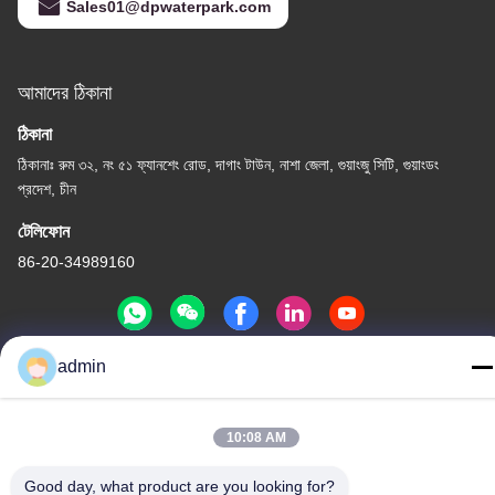
Sales01@dpwaterpark.com
আমাদের ঠিকানা
ঠিকানা
ঠিকানাঃ রুম ৩২, নং ৫১ ফ্যানশেং রোড, দাগাং টাউন, নাশা জেলা, গুয়াংজু সিটি, গুয়াংডং
প্রদেশ, চীন
টেলিফোন
86-20-34989160
admin
গোপনীয়তা নীতি
|
সাইট ম্যাপ
চীন ভালো মানের ওয়াটার পার্ক স্লাইড সরবরাহকারী। কপিরাইট © -2026 Guangdong
10:08 AM
Dapeng Amusement Technology Co., Ltd. সমস্ত অধিকার সংরক্ষিত।
Good day, what product are you looking for?