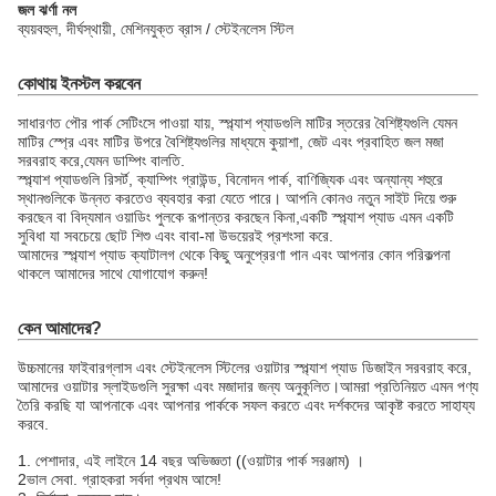
জল ঝর্ণা নল
ব্যয়বহুল, দীর্ঘস্থায়ী, মেশিনযুক্ত ব্রাস / স্টেইনলেস স্টিল
কোথায় ইনস্টল করবেন
সাধারণত পৌর পার্ক সেটিংসে পাওয়া যায়, স্প্ল্যাশ প্যাডগুলি মাটির স্তরের বৈশিষ্ট্যগুলি যেমন
মাটির স্প্রে এবং মাটির উপরে বৈশিষ্ট্যগুলির মাধ্যমে কুয়াশা, জেট এবং প্রবাহিত জল মজা
সরবরাহ করে,যেমন ডাম্পিং বালতি.
স্প্ল্যাশ প্যাডগুলি রিসর্ট, ক্যাম্পিং গ্রাউন্ড, বিনোদন পার্ক, বাণিজ্যিক এবং অন্যান্য শহুরে
স্থানগুলিকে উন্নত করতেও ব্যবহার করা যেতে পারে। আপনি কোনও নতুন সাইট দিয়ে শুরু
করছেন বা বিদ্যমান ওয়াডিং পুলকে রূপান্তর করছেন কিনা,একটি স্প্ল্যাশ প্যাড এমন একটি
সুবিধা যা সবচেয়ে ছোট শিশু এবং বাবা-মা উভয়েরই প্রশংসা করে.
আমাদের স্প্ল্যাশ প্যাড ক্যাটালগ থেকে কিছু অনুপ্রেরণা পান এবং আপনার কোন পরিকল্পনা
থাকলে আমাদের সাথে যোগাযোগ করুন!
কেন আমাদের?
উচ্চমানের ফাইবারগ্লাস এবং স্টেইনলেস স্টিলের ওয়াটার স্প্ল্যাশ প্যাড ডিজাইন সরবরাহ করে,
আমাদের ওয়াটার স্লাইডগুলি সুরক্ষা এবং মজাদার জন্য অনুকূলিত।আমরা প্রতিনিয়ত এমন পণ্য
তৈরি করছি যা আপনাকে এবং আপনার পার্ককে সফল করতে এবং দর্শকদের আকৃষ্ট করতে সাহায্য
করবে.
1. পেশাদার, এই লাইনে 14 বছর অভিজ্ঞতা ((ওয়াটার পার্ক সরঞ্জাম) ।
2ভাল সেবা. গ্রাহকরা সর্বদা প্রথম আসে!