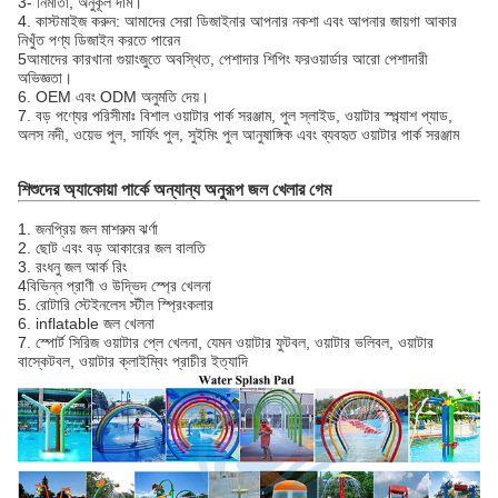
3- নির্মাতা, অনুকূল দাম।
4. কাস্টমাইজ করুন: আমাদের সেরা ডিজাইনার আপনার নকশা এবং আপনার জায়গা আকার
নিখুঁত পণ্য ডিজাইন করতে পারেন
5আমাদের কারখানা গুয়াংজুতে অবস্থিত, পেশাদার শিপিং ফরওয়ার্ডার আরো পেশাদারী
অভিজ্ঞতা।
6. OEM এবং ODM অনুমতি দেয়।
7. বড় পণ্যের পরিসীমাঃ বিশাল ওয়াটার পার্ক সরঞ্জাম, পুল স্লাইড, ওয়াটার স্প্ল্যাশ প্যাড,
অলস নদী, ওয়েভ পুল, সার্ফিং পুল, সুইমিং পুল আনুষাঙ্গিক এবং ব্যবহৃত ওয়াটার পার্ক সরঞ্জাম
শিশুদের অ্যাকোয়া পার্কে অন্যান্য অনুরূপ জল খেলার গেম
1. জনপ্রিয় জল মাশরুম ঝর্ণা
2. ছোট এবং বড় আকারের জল বালতি
3. রংধনু জল আর্ক রিং
4বিভিন্ন প্রাণী ও উদ্ভিদ স্প্রে খেলনা
5. রোটারি স্টেইনলেস স্টীল স্প্রিংকলার
6. inflatable জল খেলনা
7. স্পোর্ট সিরিজ ওয়াটার প্লে খেলনা, যেমন ওয়াটার ফুটবল, ওয়াটার ভলিবল, ওয়াটার
বাস্কেটবল, ওয়াটার ক্লাইম্বিং প্রাচীর ইত্যাদি