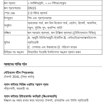
জল প্রবাহ
৩ ঘনমিটার/ঘন্টা, ০.৮৩ লিটার/সেকেন্ড
জল প্রবেশদ্বার
DN15
স্প্রে রেঞ্জ
2.0 মিটার ব্যাসার্ধ
উপযুক্ত
শিশু এবং প্রাপ্তবয়স্ক
অ্যাকোয়া পার্ক, জল থিম বিনোদন পার্ক, হোটেল, রিসোর্ট, আবাসিক,
অনুষ্ঠান
স্কুল, সুইমিং পুল, ক্যাম্পিং সাইট
সজ্জিত
জল সরবরাহ ব্যবস্থা, জল চিকিত্সা ব্যবস্থা ((বিভিন্নভাবে বিক্রি)
A. অ্যান্টি-ইউভি/অ্যান্টি-স্ট্যাটিক B. ফেইড/ইরোশন/অক্সাইডেশন
সুবিধা
প্রতিরোধী
C. পেশাদার এবং উচ্চমানের D. পরিবেশ বান্ধব
বিক্রির পর অঙ্কন
বিস্তারিত ইংরেজি ইনস্টলেশন অঙ্কন প্রদান করুন
আমাদের পানির গঠন
স্টেইনলেস স্টীল স্প্রিংকলার
টেকসই 304L (নিম্ন কার্বন)
গ্লাস ফাইবার সিরিজ ওয়াটার স্প্ল্যাশ প্যাড
শক্তিশালী, ক্ষয়কারী নয়
গ্লাস ফাইবার রিইনফোর্সড কংক্রিট (জিএফআরসি)
উজ্জ্বল রঙ বজায় রাখার জন্য অত্যন্ত টেকসই, রাসায়নিক এবং ইউভি প্রতিরোধী