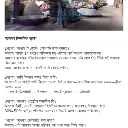
প্রায়শই জিজ্ঞাসিত প্রশ্ন
1প্রশ্ন: আপনি কি ট্রেডিং কোম্পানি নাকি ফ্যাক্টর?
উত্তরঃ আমরা 14 বছরের অভিজ্ঞতা সহ ওয়াটার পার্ক সরঞ্জাম প্রস্তুতকারক।
আমাদের কারখানা পরিদর্শন করতে স্বাগতম যে কোন সময়. এটা লাগে 50 মিনিট যদি গুয়াংঝো
বিমানবন্দর থেকে.
আমরা আপনাকে আগে থেকেই জানিয়ে নিতে পারি।
2প্রশ্ন: আমি কিভাবে অর্ডার দিতে পারি?
উঃ আপনি যে আইটেমগুলি কিনতে চান তা নির্বাচন করুন---মূল্য নিয়ে আলোচনা করুন---চুক্তি
স্বাক্ষর করুন
--- পেমেন্ট ডিপোজিট --- উৎপাদন --- পেমেন্ট ব্যালেন্স --- ডেলিভারি
3প্রশ্ন: আপনার পেমেন্টের সময়সীমা কি?
উত্তরঃ টি/টি, এল/সি, ওয়েস্টার্ন ইউনিয়ন পাওয়া যায়। সাধারণত, উৎপাদন জন্য
30%-50% অগ্রিম পরিশোধ তারপর ডেলিভারি আগে ভারসাম্য পরিশোধ।
4প্রশ্ন: আপনার ডেলিভারি সময় কত?
উত্তরঃ এটি আপনার অর্ডার পরিমাণ এবং পণ্য উপর নির্ভর করে।