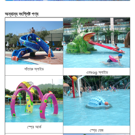
অন্যান্য সংশ্লিষ্ট পণ্য
সাঁতারু স্লাইড
এফ
rog স্লাইড
স্প্রে আর্ক
স্প্রে হেজ