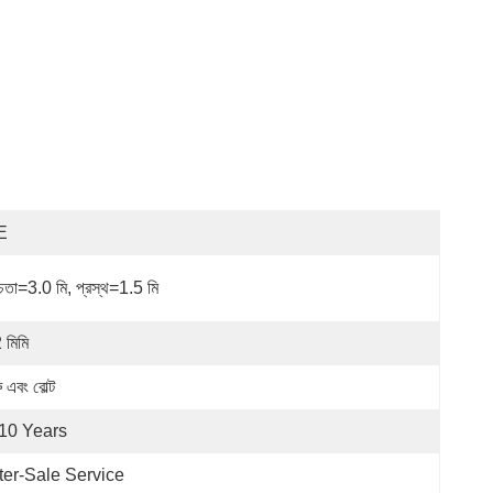
E
্চতা=3.0 মি, প্রস্থ=1.5 মি
 মিমি
্রু এবং বোল্ট
10 Years
ter-Sale Service