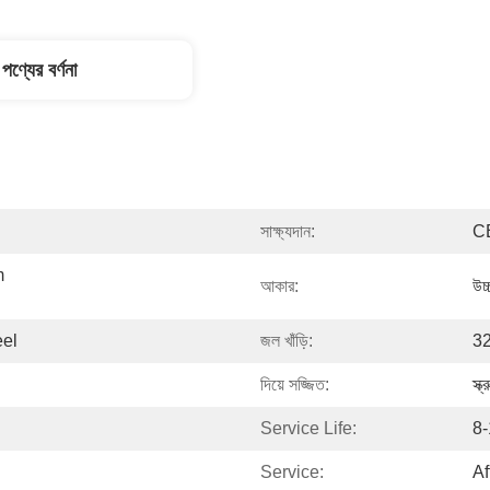
পণ্যের বর্ণনা
সাক্ষ্যদান:
C
 
আকার:
উচ
eel
জল খাঁড়ি:
32
দিয়ে সজ্জিত:
স্ক
Service Life:
8-
Service:
Af