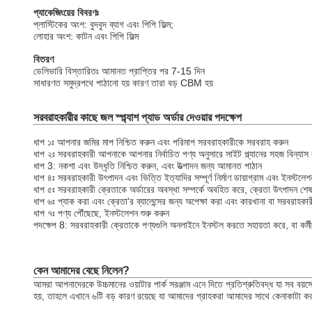
প্যাকেজিংয়ের বিবরণঃ
প্লাস্টিকের অংশ: বুদবুদ ব্যাগ এবং পিপি ফিল্ম;
লোহার অংশ: কাটন এবং পিপি ফিল্ম
বিতরণ
ডেলিভারি বিস্তারিতঃ আমানত প্রাপ্তির পর 7-15 দিন
সাধারণত সমুদ্রপথে পাঠানো হয় কারণ তারা বড় CBM হয়
সরবরাহকারীর কাছে জল স্প্ল্যাশ প্যাড অর্ডার দেওয়ার পদক্ষেপ
ধাপ ১ঃ আপনার জমির মাপ নিশ্চিত করুন এবং পরিমাপ সরবরাহকারীকে সরবরাহ করুন
ধাপ ২ঃ সরবরাহকারী আপনাকে আপনার নির্বাচিত পণ্য অনুসারে সাইট প্ল্যানের সহজ বিন্যাস
ধাপ 3: নকশা এবং উদ্ধৃতি নিশ্চিত করুন, এবং উত্পাদন জন্য আমানত পাঠান
ধাপ ৪ঃ সরবরাহকারী উৎপাদন এবং ভিত্তি ইত্যাদির সম্পূর্ণ নির্মাণ ডায়াগ্রাম এবং ইনস্টলে
ধাপ ৫ঃ সরবরাহকারী ক্রেতাকে অর্ডারের অবস্থা সম্পর্কে অবহিত করে, ক্রেতা উৎপাদন শেষ 
ধাপ ৬ঃ প্যাক করা এবং ক্রেতা'র ব্যালেন্সের জন্য অপেক্ষা করা এবং কারখানা বা সরবরাহক
ধাপ ৭ঃ পণ্য পৌঁছেছে, ইনস্টলেশন শুরু করুন
পদক্ষেপ 8: সরবরাহকারী ক্রেতাকে পণ্যগুলি অনলাইনে ইনস্টল করতে সহায়তা করে, বা কর্মীদের
কেন আমাদের বেছে নিলেন?
আমরা আপনাদেরকে উচ্চমানের ওয়াটার পার্ক সরঞ্জাম এনে দিতে প্রতিশ্রুতিবদ্ধ যা সব বয়সের
হয়, তাহলে এখানে ৬টি বড় কারণ রয়েছে যা আমাদের গ্রাহকরা আমাদের সাথে কেনাকাটা করা