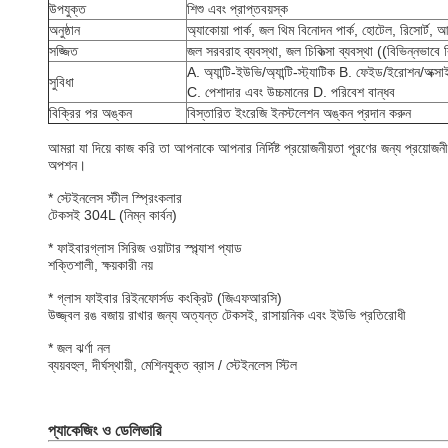
উপযুক্ত
শিশু এবং প্রাপ্তবয়স্ক
অনুষ্ঠান
অ্যাকোয়া পার্ক, জল থিম বিনোদন পার্ক, হোটেল, রিসোর্ট, আ
সজ্জিত
জল সরবরাহ ব্যবস্থা, জল চিকিত্সা ব্যবস্থা ((বিভিন্নভাবে ব
A. অ্যান্টি-ইউভি/অ্যান্টি-স্ট্যাটিক B. ফেইড/ইরোশন/অক্
সুবিধা
C. পেশাদার এবং উচ্চমানের D. পরিবেশ বান্ধব
বিক্রির পর অঙ্কন
বিস্তারিত ইংরেজি ইনস্টলেশন অঙ্কন প্রদান করুন
আমরা যা দিয়ে কাজ করি তা আপনাকে আপনার নির্দিষ্ট প্রয়োজনীয়তা পূরণের জন্য প্রয়ো
অপশন।
* স্টেইনলেস স্টীল স্প্রিংকলার
টেকসই 304L (নিম্ন কার্বন)
* ফাইবারগ্লাস সিরিজ ওয়াটার স্প্ল্যাশ প্যাড
শক্তিশালী, ক্ষয়কারী নয়
* গ্লাস ফাইবার রিইনফোর্সড কংক্রিট (জিএফআরসি)
উজ্জ্বল রঙ বজায় রাখার জন্য অত্যন্ত টেকসই, রাসায়নিক এবং ইউভি প্রতিরোধী
* জল ঝর্ণা নল
ব্যয়বহুল, দীর্ঘস্থায়ী, মেশিনযুক্ত ব্রাস / স্টেইনলেস স্টিল
প্যাকেজিং ও ডেলিভারি