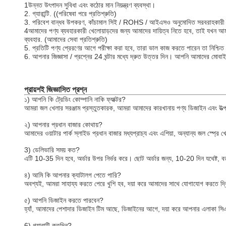
1উন্নত উৎপাদন সুবিধা এবং কঠোর মান নিয়ন্ত্রণ ব্যবস্থা।
2. গ্যারান্টি. ((পরিষেবা পরে প্রতিশ্রুতি)
3. পরিবেশ বান্ধব উপকরণ, কাঁচামাল সিই / ROHS / আইএসও অনুমোদিত সরবরাহকারী থেকে। 
4আমাদের পণ্য ব্যবহারকারী খেলোয়াড়দের জন্য আমাদের দায়িত্ব নিতে হবে, তাই যখন আ
ব্যবহার. (আমাদের সেবা প্রতিশ্রুতি)
5. প্রতিটি পণ্য প্রেরণের আগে পরীক্ষা করা হবে, তারা ভাল কাজ করতে পারেন তা নিশ্চিত
6. আপনার জিজ্ঞাসা / প্রশ্নের 24 ঘন্টার মধ্যে দ্রুত উত্তর দিন। আপনি আমাদের মোবাইল 
প্রায়শই জিজ্ঞাসিত প্রশ্ন
১) আপনি কি ট্রেডিং কোম্পানি নাকি ফ্যাক্টর?
আমরা জল খেলার সরঞ্জাম প্রস্তুতকারক, আমরা আমাদের কারখানায় পণ্য ডিজাইন এবং উত
২) আপনার প্রধান বাজার কোথায়?
আমাদের ওয়াটার পার্ক স্লাইড প্রধান বাজার মধ্যপ্রাচ্য এবং এশিয়া, অন্যান্য জল স্প্রে
3) ডেলিভারি সময় কত?
এটি 10-35 দিন হবে, অর্ডার উপর নির্ভর করে। ছোট অর্ডার জন্য, 10-20 দিন যথেষ্ট, বড
৪) আমি কি আপনার ক্যাটালগ পেতে পারি?
অবশ্যই, আমরা সাহায্য করতে পেরে খুশি হব, দয়া করে আমাদের সাথে যোগাযোগ করতে দ্
৫) আপনি ডিজাইন করতে পারবেন?
হ্যাঁ, আমাদের পেশাদার ডিজাইন টিম আছে, ডিজাইনের আগে, দয়া করে আপনার এলাকা সি
6) গ্যারান্টি কতদিন?