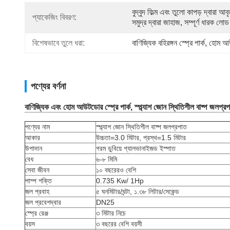
বুদ্বুদ ফিল্ম এবং তুলো কাপড় দ্বারা আবৃ
প্যাকেজিং বিবরণ:
সমুদ্র দ্বারা জাহাজ, সম্পূর্ণ ধারক লোড
বিশেষভাবে তুলে ধরা:
বাণিজ্যিক বহিরঙ্গন স্প্রে পার্ক
, 
হোম আউট
পণ্যের বর্ণনা
বাণিজ্যিক এবং হোম আউটডোর স্প্রে পার্ক, স্প্ল্যাশ জোন স্থিতিশীল বাষ্প জলপ্র
পণ্যের নাম
স্প্ল্যাশ জোন স্থিতিশীল বাষ্প জলপ্রপাত
আকার
উচ্চতা=3.0 মিটার, প্রস্থ=1.5 মিটার
উপাদান
গরম ডুবিয়ে গ্যালভানাইজড ইস্পাত
বেধ
৬-৮ মিমি
সেবা জীবন
১০ বছরেরও বেশি
পাম্প শক্তি
0.735 Kw/ 1Hp
জল প্রবাহ
৫ ঘনমিটার/ঘন্টা, ১.৩৮ লিটার/সেকেন্ড
জল প্রবেশদ্বার
DN25
স্প্রে রেঞ্জ
৩ মিটার নিচে
বয়স
৩ বছরের বেশি বয়সী