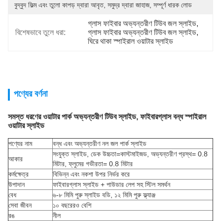
বুদ্বুদ ফিল্ম এবং তুলো কাপড় দ্বারা আবৃত, সমুদ্র দ্বারা জাহাজ, সম্পূর্ণ ধারক লোড
গ্লাস ফাইবার অভ্যন্তরীণ টিউব জল স্লাইড
, 
বিশেষভাবে তুলে ধরা:
গ্লাস ফাইবার অভ্যন্তরীণ টিউব জল স্লাইড
, 
ঘিরে থাকা স্পাইরাল ওয়াটার স্লাইড
পণ্যের বর্ণনা
সমস্ত ধরণের ওয়াটার পার্ক অভ্যন্তরীণ টিউব স্লাইড, ফাইবারগ্লাস বন্ধ স্পাইরাল
ওয়াটার স্লাইড
পণ্যের নাম
বন্ধ এবং অভ্যন্তরীণ নল জল পার্ক স্লাইড
সংযুক্ত স্লাইড, ডেক উচ্চতা=কাস্টমাইজড, অভ্যন্তরীণ প্রস্থ= 0.8
আকার
মিটার, ফ্লুমের গভীরতা= 0.8 মিটার
কর্মক্ষেত্র
বিভিন্ন এবং নকশা উপর নির্ভর করে
উপাদান
ফাইবারগ্লাস স্লাইড + পাউডার লেপ সহ স্টিল সমর্থন
বেধ
৬-৮ মিমি পুরু স্লাইড বডি, ১২ মিমি পুরু ফ্ল্যাঞ্জ
সেবা জীবন
১০ বছরেরও বেশি
রঙ
নীল