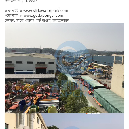
যোগ্যতাসম্পন্ন কারখানা!
ওয়েবসাইট ১ঃ www.slidewaterpark.com
ওয়েবসাইট ২ঃ www.gddapengyl.com
ফেসবুক: ডাপেং ওয়াটার পার্ক সরঞ্জাম প্রস্তুতকারক