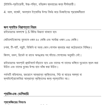
3ইউভি-প্রতিরোধী, উচ্চ-শক্তি, বহিরঙ্গন ব্যবহারের জন্য দীর্ঘস্থায়ী।
4. বয়স, বাজেট, অবস্থান ইত্যাদির উপর নির্ভর করে ডিজাইনের প্রয়োজনীয়তা
জল স্লাইড নিরাপত্তা নিয়ম
রাইডারদের কমপক্ষে 1.5 মিটার উচ্চতা থাকতে হবে
মোটরসাইকেলের ন্যূনতম ওজন ৪৫ কেজি এবং সর্বোচ্চ ওজন ১৩৬ কেজি।
চশমা, টি-শার্ট, প্যান্ট, বিকিনি বা অন্য কোন পোশাক ব্যবহার করা কঠোরভাবে নিষিদ্ধ।
জিপস, বকল, রিভেট বা ধাতব অলঙ্কার সহ সাঁতার পোশাকের অনুমতি নেই।
রাইডারদের অবশ্যই প্ল্যাটফর্মে দাঁড়াতে হবে এবং তাদের পা তাদের ভঙ্গিতে দৃঢ়ভাবে ক্রস করা
উচিত এবং তাদের বুকের উপর হাত ভাঁজ করা উচিত।
গর্ভবতী মহিলাদের, হৃদরোগে আক্রান্ত ব্যক্তিদের, পিঠ বা ঘাড়ের সমস্যা বা
ক্লাউস্ট্রোফোবিয়া আক্রান্ত ব্যক্তিদের জন্য প্রস্তাবিত নয়।
প্যাকিং
এবং ডেলিভারি
প্যাকেজিংয়ের বিবরণঃ