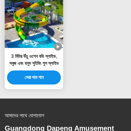
3 মিটার উঁচু ওপেন বডি স্লাইড,
সবুজ এবং হলুদ সুইমিং পুল স্লাইড
সেরা দাম পান
আমাদের সাথে যোগাযোগ
Guangdong Dapeng Amusement