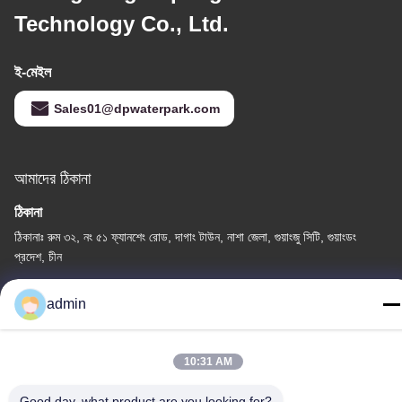
Technology Co., Ltd.
ই-মেইল
Sales01@dpwaterpark.com
আমাদের ঠিকানা
ঠিকানা
ঠিকানাঃ রুম ৩২, নং ৫১ ফ্যানশেং রোড, দাগাং টাউন, নাশা জেলা, গুয়াংজু সিটি, গুয়াংডং
প্রদেশ, চীন
টেলিফোন
admin
86-20-34989160
10:31 AM
Good day, what product are you looking for?