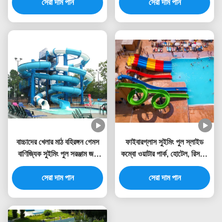
সেরা দাম পান
Customized Color
সেরা দাম পান
বাচ্চাদের খেলার মাঠ বহিরঙ্গন গেমস
ফাইবারগ্লাস সুইমিং পুল স্লাইড
বাণিজ্যিক সুইমিং পুল সরঞ্জাম জল
কম্বো ওয়াটার পার্ক, হোটেল, রিসর্টের
স্লাইড সেট ফাইবারগ্লাস
জন্য উপযুক্ত
প্রাপ্তবয়স্কদের জন্য
সেরা দাম পান
সেরা দাম পান