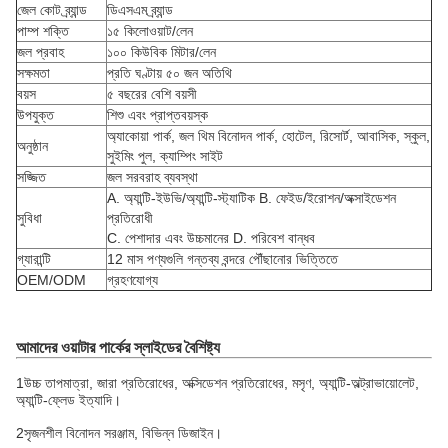
জেল কোট ব্র্যান্ড
ডিএসএম ব্র্যান্ড
পাম্প শক্তি
১৫ কিলোওয়াট/লেন
জল প্রবাহ
১০০ কিউবিক মিটার/লেন
সক্ষমতা
প্রতি ঘণ্টায় ৫০ জন অতিথি
বয়স
৫ বছরের বেশি বয়সী
উপযুক্ত
শিশু এবং প্রাপ্তবয়স্ক
অ্যাকোয়া পার্ক, জল থিম বিনোদন পার্ক, হোটেল, রিসোর্ট, আবাসিক, স্কুল,
অনুষ্ঠান
সুইমিং পুল, ক্যাম্পিং সাইট
সজ্জিত
জল সরবরাহ ব্যবস্থা
A. অ্যান্টি-ইউভি/অ্যান্টি-স্ট্যাটিক B. ফেইড/ইরোশন/অক্সাইডেশন
সুবিধা
প্রতিরোধী
C. পেশাদার এবং উচ্চমানের D. পরিবেশ বান্ধব
গ্যারান্টি
12 মাস পণ্যগুলি গন্তব্য বন্দরে পৌঁছানোর ভিত্তিতে
OEM/ODM
গ্রহণযোগ্য
আমাদের ওয়াটার পার্কের স্লাইডের বৈশিষ্ট্য
1উচ্চ তাপমাত্রা, জারা প্রতিরোধের, অক্সিডেশন প্রতিরোধের, মসৃণ, অ্যান্টি-অল্ট্রাভায়োলেট,
অ্যান্টি-ফ্লেড ইত্যাদি।
2সৃজনশীল বিনোদন সরঞ্জাম, বিভিন্ন ডিজাইন।