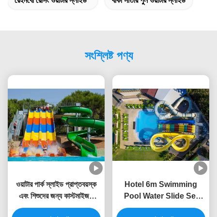
রেইনবো রেসিং ওয়াটার স্লাইড
বাঁকা সাঁতার পুল ওয়াটার স্লাইড
সংশ্লিষ্ট পণ্য
ওয়াটার পার্ক স্লাইড প্রাপ্তবয়স্ক
Hotel 6m Swimming
এবং শিশুদের জন্য কাস্টমাইজড
Pool Water Slide Set
সুইমিং পুল স্লাইড
Static Proof Fiberglass