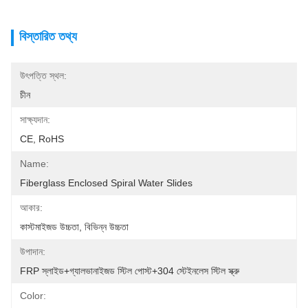
বিস্তারিত তথ্য
উৎপত্তি স্থল:
চীন
সাক্ষ্যদান:
CE, RoHS
Name:
Fiberglass Enclosed Spiral Water Slides
আকার:
কাস্টমাইজড উচ্চতা, বিভিন্ন উচ্চতা
উপাদান:
FRP স্লাইড+গ্যালভানাইজড স্টিল পোস্ট+304 স্টেইনলেস স্টিল স্ক্রু
Color: