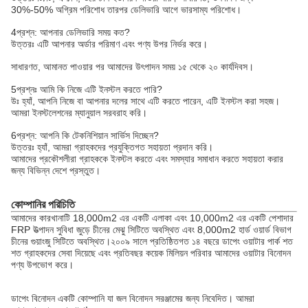
30%-50% অগ্রিম পরিশোধ তারপর ডেলিভারি আগে ভারসাম্য পরিশোধ।
4প্রশ্ন: আপনার ডেলিভারি সময় কত?
উত্তরঃ এটি আপনার অর্ডার পরিমাণ এবং পণ্য উপর নির্ভর করে।
সাধারণত, আমানত পাওয়ার পর আমাদের উৎপাদন সময় ১৫ থেকে ২০ কার্যদিবস।
5প্রশ্নঃ আমি কি নিজে এটি ইনস্টল করতে পারি?
উঃ হ্যাঁ, আপনি নিজে বা আপনার দলের সাথে এটি করতে পারেন, এটি ইনস্টল করা সহজ।
আমরা ইনস্টলেশনের ম্যানুয়াল সরবরাহ করি।
6প্রশ্ন: আপনি কি টেকনিশিয়ান সার্ভিস দিচ্ছেন?
উত্তরঃ হ্যাঁ, আমরা গ্রাহকদের প্রযুক্তিগত সহায়তা প্রদান করি।
আমাদের প্রকৌশলীরা গ্রাহককে ইনস্টল করতে এবং সমস্যার সমাধান করতে সহায়তা করার
জন্য বিভিন্ন দেশে প্রস্তুত।
কোম্পানির পরিচিতি
আমাদের কারখানাটি 18,000m2 এর একটি এলাকা এবং 10,000m2 এর একটি পেশাদার
FRP উত্পাদন সুবিধা জুড়ে চীনের মেঝু সিটিতে অবস্থিত এবং 8,000m2 হার্ড ওয়ার্ড বিভাগ
চীনের গুয়াংজু সিটিতে অবস্থিত।২০০৯ সালে প্রতিষ্ঠিতগত ১৪ বছরে ডাপেং ওয়াটার পার্ক শত
শত গ্রাহকদের সেবা দিয়েছে এবং প্রতিবছর কয়েক মিলিয়ন পরিবার আমাদের ওয়াটার বিনোদন
পণ্য উপভোগ করে।
ডাপেং বিনোদন একটি কোম্পানি যা জল বিনোদন সরঞ্জামের জন্য নিবেদিত। আমরা