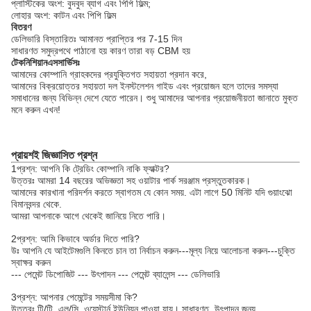
প্লাস্টিকের অংশ: বুদবুদ ব্যাগ এবং পিপি ফিল্ম;
লোহার অংশ: কাটন এবং পিপি ফিল্ম
বিতরণ
ডেলিভারি বিস্তারিতঃ আমানত প্রাপ্তির পর 7-15 দিন
সাধারণত সমুদ্রপথে পাঠানো হয় কারণ তারা বড় CBM হয়
টেকনিশিয়ান
এস
সার্ভিসঃ
আমাদের কোম্পানি গ্রাহকদের প্রযুক্তিগত সহায়তা প্রদান করে,
আমাদের বিক্রয়োত্তর সহায়তা দল ইনস্টলেশন গাইড এবং প্রয়োজন হলে তাদের সমস্যা
সমাধানের জন্য বিভিন্ন দেশে যেতে পারেন। শুধু আমাদের আপনার প্রয়োজনীয়তা জানাতে মুক্ত
মনে করুন এখন!
প্রায়শই জিজ্ঞাসিত প্রশ্ন
1প্রশ্ন: আপনি কি ট্রেডিং কোম্পানি নাকি ফ্যাক্টর?
উত্তরঃ আমরা 14 বছরের অভিজ্ঞতা সহ ওয়াটার পার্ক সরঞ্জাম প্রস্তুতকারক।
আমাদের কারখানা পরিদর্শন করতে স্বাগতম যে কোন সময়. এটা লাগে 50 মিনিট যদি গুয়াংঝো
বিমানবন্দর থেকে.
আমরা আপনাকে আগে থেকেই জানিয়ে নিতে পারি।
2প্রশ্ন: আমি কিভাবে অর্ডার দিতে পারি?
উঃ আপনি যে আইটেমগুলি কিনতে চান তা নির্বাচন করুন---মূল্য নিয়ে আলোচনা করুন---চুক্তি
স্বাক্ষর করুন
--- পেমেন্ট ডিপোজিট --- উৎপাদন --- পেমেন্ট ব্যালেন্স --- ডেলিভারি
3প্রশ্ন: আপনার পেমেন্টের সময়সীমা কি?
উত্তরঃ টি/টি, এল/সি, ওয়েস্টার্ন ইউনিয়ন পাওয়া যায়। সাধারণত, উৎপাদন জন্য