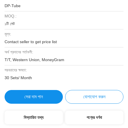
DP-Tube
MOQ.:
১টি সেট
মূল্য:
Contact seller to get price list
অর্থ প্রদানের শর্তাবলী:
T/T, Western Union, MoneyGram
সরবরাহের ক্ষমতা:
30 Sets/ Month
সেরা দাম পান
যোগাযোগ করুন
বিস্তারিত তথ্য
পণ্যের বর্ণনা