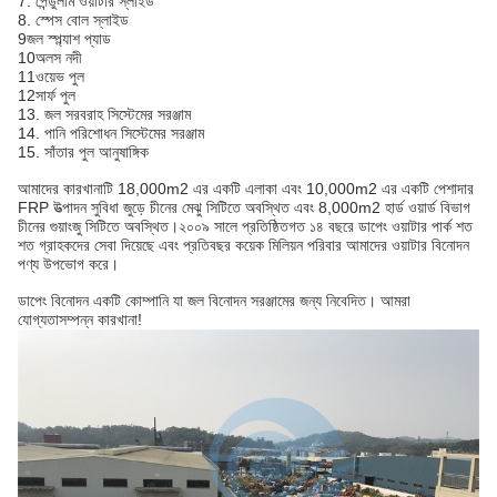
7. পেন্ডুলাম ওয়াটার স্লাইড
8. স্পেস বোল স্লাইড
9জল স্প্ল্যাশ প্যাড
10অলস নদী
11ওয়েভ পুল
12সার্ফ পুল
13. জল সরবরাহ সিস্টেমের সরঞ্জাম
14. পানি পরিশোধন সিস্টেমের সরঞ্জাম
15. সাঁতার পুল আনুষাঙ্গিক
আমাদের কারখানাটি 18,000m2 এর একটি এলাকা এবং 10,000m2 এর একটি পেশাদার
FRP উত্পাদন সুবিধা জুড়ে চীনের মেঝু সিটিতে অবস্থিত এবং 8,000m2 হার্ড ওয়ার্ড বিভাগ
চীনের গুয়াংজু সিটিতে অবস্থিত।২০০৯ সালে প্রতিষ্ঠিতগত ১৪ বছরে ডাপেং ওয়াটার পার্ক শত
শত গ্রাহকদের সেবা দিয়েছে এবং প্রতিবছর কয়েক মিলিয়ন পরিবার আমাদের ওয়াটার বিনোদন
পণ্য উপভোগ করে।
ডাপেং বিনোদন একটি কোম্পানি যা জল বিনোদন সরঞ্জামের জন্য নিবেদিত। আমরা
যোগ্যতাসম্পন্ন কারখানা!