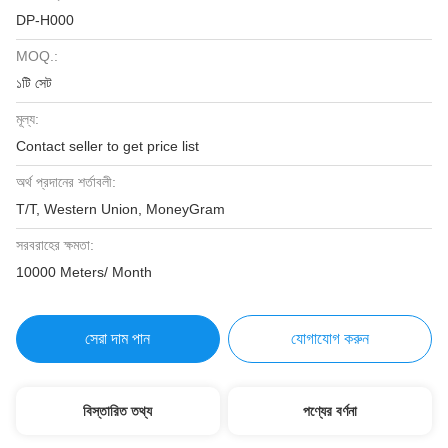
DP-H000
MOQ.:
১টি সেট
মূল্য:
Contact seller to get price list
অর্থ প্রদানের শর্তাবলী:
T/T, Western Union, MoneyGram
সরবরাহের ক্ষমতা:
10000 Meters/ Month
সেরা দাম পান
যোগাযোগ করুন
বিস্তারিত তথ্য
পণ্যের বর্ণনা