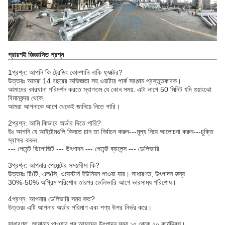
প্রায়শই জিজ্ঞাসিত প্রশ্ন
1প্রশ্ন: আপনি কি ট্রেডিং কোম্পানি নাকি ফ্যাক্টর?
উত্তরঃ আমরা 14 বছরের অভিজ্ঞতা সহ ওয়াটার পার্ক সরঞ্জাম প্রস্তুতকারক।
আমাদের কারখানা পরিদর্শন করতে স্বাগতম যে কোন সময়. এটা লাগে 50 মিনিট যদি গুয়াংঝো
বিমানবন্দর থেকে.
আমরা আপনাকে আগে থেকেই জানিয়ে নিতে পারি।
2প্রশ্ন: আমি কিভাবে অর্ডার দিতে পারি?
উঃ আপনি যে আইটেমগুলি কিনতে চান তা নির্বাচন করুন---মূল্য নিয়ে আলোচনা করুন---চুক্তি
স্বাক্ষর করুন
--- পেমেন্ট ডিপোজিট --- উৎপাদন --- পেমেন্ট ব্যালেন্স --- ডেলিভারি
3প্রশ্ন: আপনার পেমেন্টের সময়সীমা কি?
উত্তরঃ টি/টি, এল/সি, ওয়েস্টার্ন ইউনিয়ন পাওয়া যায়। সাধারণত, উৎপাদন জন্য
30%-50% অগ্রিম পরিশোধ তারপর ডেলিভারি আগে ভারসাম্য পরিশোধ।
4প্রশ্ন: আপনার ডেলিভারি সময় কত?
উত্তরঃ এটি আপনার অর্ডার পরিমাণ এবং পণ্য উপর নির্ভর করে।
সাধারণত, আমানত পাওয়ার পর আমাদের উৎপাদন সময় ১৫ থেকে ২০ কার্যদিবস।