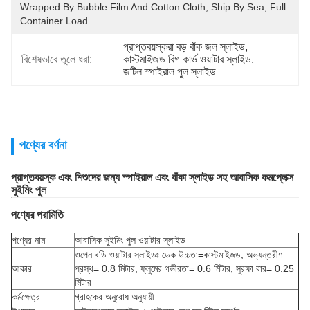
Wrapped By Bubble Film And Cotton Cloth, Ship By Sea, Full 
Container Load
প্রাপ্তবয়স্করা বড় বাঁক জল স্লাইড
, 
বিশেষভাবে তুলে ধরা:
কাস্টমাইজড বিগ কার্ভ ওয়াটার স্লাইড
, 
জটিল স্পাইরাল পুল স্লাইড
পণ্যের বর্ণনা
প্রাপ্তবয়স্ক এবং শিশুদের জন্য স্পাইরাল এবং বাঁকা স্লাইড সহ আবাসিক কমপ্লেক্স
সুইমিং পুল
পণ্যের পরামিতি
পণ্যের নাম
আবাসিক সুইমিং পুল ওয়াটার স্লাইড
ওপেন বডি ওয়াটার স্লাইডঃ ডেক উচ্চতা=কাস্টমাইজড, অভ্যন্তরীণ
আকার
প্রস্থ= 0.8 মিটার, ফ্লুমের গভীরতা= 0.6 মিটার, সুরক্ষা বার= 0.25
মিটার
কর্মক্ষেত্র
গ্রাহকের অনুরোধ অনুযায়ী