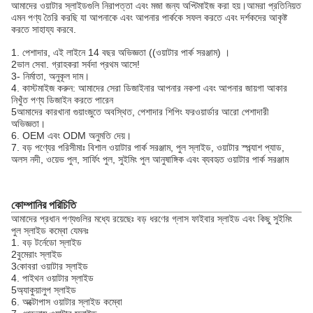
আমাদের ওয়াটার স্লাইডগুলি নিরাপত্তা এবং মজা জন্য অপ্টিমাইজ করা হয়।আমরা প্রতিনিয়ত
এমন পণ্য তৈরি করছি যা আপনাকে এবং আপনার পার্ককে সফল করতে এবং দর্শকদের আকৃষ্ট
করতে সাহায্য করবে.
1. পেশাদার, এই লাইনে 14 বছর অভিজ্ঞতা ((ওয়াটার পার্ক সরঞ্জাম) ।
2ভাল সেবা. গ্রাহকরা সর্বদা প্রথম আসে!
3- নির্মাতা, অনুকূল দাম।
4. কাস্টমাইজ করুন: আমাদের সেরা ডিজাইনার আপনার নকশা এবং আপনার জায়গা আকার
নিখুঁত পণ্য ডিজাইন করতে পারেন
5আমাদের কারখানা গুয়াংজুতে অবস্থিত, পেশাদার শিপিং ফরওয়ার্ডার আরো পেশাদারী
অভিজ্ঞতা।
6. OEM এবং ODM অনুমতি দেয়।
7. বড় পণ্যের পরিসীমাঃ বিশাল ওয়াটার পার্ক সরঞ্জাম, পুল স্লাইড, ওয়াটার স্প্ল্যাশ প্যাড,
অলস নদী, ওয়েভ পুল, সার্ফিং পুল, সুইমিং পুল আনুষাঙ্গিক এবং ব্যবহৃত ওয়াটার পার্ক সরঞ্জাম
কোম্পানির পরিচিতি
আমাদের প্রধান পণ্যগুলির মধ্যে রয়েছেঃ বড় ধরণের গ্লাস ফাইবার স্লাইড এবং কিছু সুইমিং
পুল স্লাইড কম্বো যেমনঃ
1. বড় টর্নেডো স্লাইড
2বুমেরাং স্লাইড
3কোবরা ওয়াটার স্লাইড
4. পাইথন ওয়াটার স্লাইড
5অ্যাকুয়ালুপ স্লাইড
6. অক্টোপাস ওয়াটার স্লাইড কম্বো