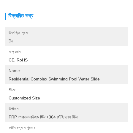
বিস্তারিত তথ্য
উৎপত্তি স্থল:
চীন
সাক্ষ্যদান:
CE, RoHS
Name:
Residential Complex Swimming Pool Water Slide
Size:
Customized Size
উপাদান:
FRP+গ্যালভানাইজড স্টিল+304 স্টেইনলেস স্টিল
ফাইবারগ্লাস পুরুত্ব: