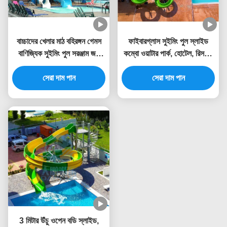
বাচ্চাদের খেলার মাঠ বহিরঙ্গন গেমস
ফাইবারগ্লাস সুইমিং পুল স্লাইড
বাণিজ্যিক সুইমিং পুল সরঞ্জাম জল
কম্বো ওয়াটার পার্ক, হোটেল, রিসর্টের
স্লাইড সেট ফাইবারগ্লাস
জন্য উপযুক্ত
প্রাপ্তবয়স্কদের জন্য
সেরা দাম পান
সেরা দাম পান
3 মিটার উঁচু ওপেন বডি স্লাইড,