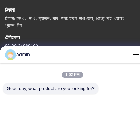
ঠিকানা
ঠিকানাঃ রুম ৩২, নং ৫১ ফ্যানশেং রোড, দাগাং টাউন, নাশা জেলা, গুয়াংজু সিটি, গুয়াংডং
প্রদেশ, চীন
টেলিফোন
86-20-34989160
admin
1:02 PM
গোপনীয়তা নীতি
|
সাইট ম্যাপ
Good day, what product are you looking for?
চীন ভালো মানের ওয়াটার পার্ক স্লাইড সরবরাহকারী। কপিরাইট © -2026 Guangdong
Dapeng Amusement Technology Co., Ltd. সমস্ত অধিকার সংরক্ষিত।