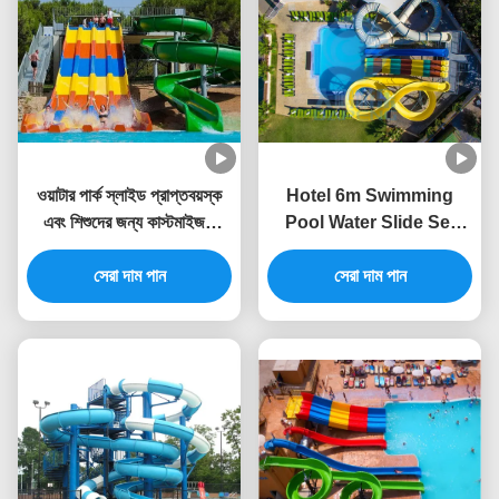
ওয়াটার পার্ক স্লাইড প্রাপ্তবয়স্ক
Hotel 6m Swimming
এবং শিশুদের জন্য কাস্টমাইজড
Pool Water Slide Set
সুইমিং পুল স্লাইড
Static Proof Fiberglass
সেরা দাম পান
Customized Color
সেরা দাম পান