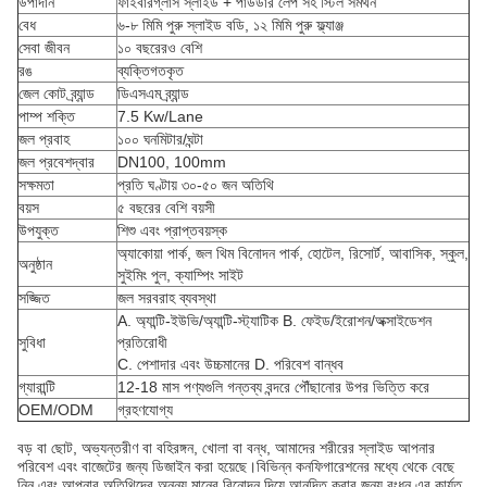
উপাদান
ফাইবারগ্লাস স্লাইড + পাউডার লেপ সহ স্টিল সমর্থন
বেধ
৬-৮ মিমি পুরু স্লাইড বডি, ১২ মিমি পুরু ফ্ল্যাঞ্জ
সেবা জীবন
১০ বছরেরও বেশি
রঙ
ব্যক্তিগতকৃত
জেল কোট ব্র্যান্ড
ডিএসএম ব্র্যান্ড
পাম্প শক্তি
7.5 Kw/Lane
জল প্রবাহ
১০০ ঘনমিটার/ঘন্টা
জল প্রবেশদ্বার
DN100, 100mm
সক্ষমতা
প্রতি ঘণ্টায় ৩০-৫০ জন অতিথি
বয়স
৫ বছরের বেশি বয়সী
উপযুক্ত
শিশু এবং প্রাপ্তবয়স্ক
অ্যাকোয়া পার্ক, জল থিম বিনোদন পার্ক, হোটেল, রিসোর্ট, আবাসিক, স্কুল,
অনুষ্ঠান
সুইমিং পুল, ক্যাম্পিং সাইট
সজ্জিত
জল সরবরাহ ব্যবস্থা
A. অ্যান্টি-ইউভি/অ্যান্টি-স্ট্যাটিক B. ফেইড/ইরোশন/অক্সাইডেশন
সুবিধা
প্রতিরোধী
C. পেশাদার এবং উচ্চমানের D. পরিবেশ বান্ধব
গ্যারান্টি
12-18 মাস পণ্যগুলি গন্তব্য বন্দরে পৌঁছানোর উপর ভিত্তি করে
OEM/ODM
গ্রহণযোগ্য
বড় বা ছোট, অভ্যন্তরীণ বা বহিরঙ্গন, খোলা বা বন্ধ, আমাদের শরীরের স্লাইড আপনার
পরিবেশ এবং বাজেটের জন্য ডিজাইন করা হয়েছে।বিভিন্ন কনফিগারেশনের মধ্যে থেকে বেছে
নিন এবং আপনার অতিথিদের অনন্য মানের বিনোদন দিয়ে আনন্দিত করার জন্য রংধনু এর কার্যত