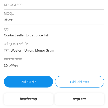
DP-OC1500
MOQ.:
১টি সেট
মূল্য:
Contact seller to get price list
অর্থ প্রদানের শর্তাবলী:
T/T, Western Union, MoneyGram
সরবরাহের ক্ষমতা:
30 সেট/মাস
সেরা দাম পান
যোগাযোগ করুন
বিস্তারিত তথ্য
পণ্যের বর্ণনা