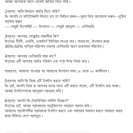
আমরা আপনাকে আগে থেকেই জানিয়ে নিতে পারি।
2প্রশ্ন: আমি কিভাবে অর্ডার দিতে পারি?
উঃ আপনি যে আইটেমগুলি কিনতে চান তা নির্বাচন করুন---মূল্য নিয়ে আলোচনা করুন---চুক্তি
স্বাক্ষর করুন
--- পেমেন্ট ডিপোজিট --- উৎপাদন --- পেমেন্ট ব্যালেন্স --- ডেলিভারি
3প্রশ্ন: আপনার পেমেন্টের সময়সীমা কি?
উত্তরঃ টি/টি, এল/সি, ওয়েস্টার্ন ইউনিয়ন পাওয়া যায়। সাধারণত, উৎপাদন জন্য
30%-50% অগ্রিম পরিশোধ তারপর ডেলিভারি আগে ভারসাম্য পরিশোধ।
4প্রশ্ন: আপনার ডেলিভারি সময় কত?
উত্তরঃ এটি আপনার অর্ডার পরিমাণ এবং পণ্য উপর নির্ভর করে।
সাধারণত, আমানত পাওয়ার পর আমাদের উৎপাদন সময় ১৫ থেকে ২০ কার্যদিবস।
5প্রশ্নঃ আমি কি নিজে এটি ইনস্টল করতে পারি?
উঃ হ্যাঁ, আপনি নিজে বা আপনার দলের সাথে এটি করতে পারেন, এটি ইনস্টল করা সহজ।
আমরা ইনস্টলেশনের ম্যানুয়াল সরবরাহ করি।
6প্রশ্ন: আপনি কি টেকনিশিয়ান সার্ভিস দিচ্ছেন?
উত্তরঃ হ্যাঁ, আমরা গ্রাহকদের প্রযুক্তিগত সহায়তা প্রদান করি।
আমাদের প্রকৌশলীরা গ্রাহককে ইনস্টল করতে এবং সমস্যার সমাধান করতে সহায়তা করার
জন্য বিভিন্ন দেশে প্রস্তুত।