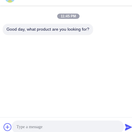
11:45 PM
Good day, what product are you looking for?
গোপনীয়তা নীতি
|
সাইট ম্যাপ
চীন ভালো মানের ওয়াটার পার্ক স্লাইড সরবরাহকারী। কপিরাইট © -2026 Guangdong
Dapeng Amusement Technology Co., Ltd. সমস্ত অধিকার সংরক্ষিত।