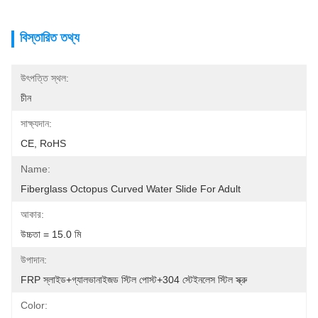
বিস্তারিত তথ্য
উৎপত্তি স্থল:
চীন
সাক্ষ্যদান:
CE, RoHS
Name:
Fiberglass Octopus Curved Water Slide For Adult
আকার:
উচ্চতা = 15.0 মি
উপাদান:
FRP স্লাইড+গ্যালভানাইজড স্টিল পোস্ট+304 স্টেইনলেস স্টিল স্ক্রু
Color: