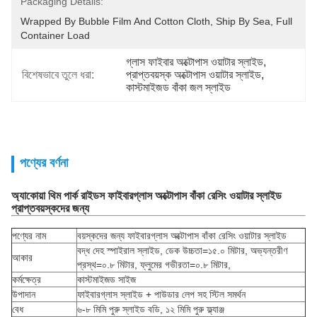
Packaging Details:
Wrapped By Bubble Film And Cotton Cloth, Ship By Sea, Full 
Container Load
গ্লাস ফাইবার অক্টোপাস ওয়াটার স্লাইড
, 
বিশেষভাবে তুলে ধরা:
প্রাপ্তবয়স্ক অক্টোপাস ওয়াটার স্লাইড
, 
কাস্টমাইজড বাঁকা জল স্লাইড
পণ্যের বর্ণনা
অ্যাকোয়া থিম পার্ক রাইডস ফাইবারগ্লাস অক্টোপাস বাঁকা রেসিং ওয়াটার স্লাইড
প্রাপ্তবয়স্কদের জন্য
পণ্যের নাম
বয়স্কদের জন্য ফাইবারগ্লাস অক্টোপাস বাঁকা রেসিং ওয়াটার স্লাইড
বদ্ধ দেহ স্পাইরাল স্লাইড, ডেক উচ্চতা=১৫.০ মিটার, অভ্যন্তরীণ
আকার
প্রস্থ=০.৮ মিটার, ফ্লুমের গভীরতা=০.৮ মিটার,
কর্মক্ষেত্র
কাস্টমাইজড সাইজ
উপাদান
ফাইবারগ্লাস স্লাইড + পাউডার লেপ সহ স্টিল সমর্থন
বেধ
৬-৮ মিমি পুরু স্লাইড বডি, ১২ মিমি পুরু ফ্ল্যাঞ্জ