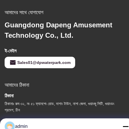
আমাদের সাথে যোগাযোগ
Guangdong Dapeng Amusement
Technology Co., Ltd.
ই-মেইল
Sales01@dpwaterpark.com
আমাদের ঠিকানা
ঠিকানা
ঠিকানাঃ রুম ৩২, নং ৫১ ফ্যানশেং রোড, দাগাং টাউন, নাশা জেলা, গুয়াংজু সিটি, গুয়াংডং
প্রদেশ, চীন
টেলিফোন
admin
86-20-34989160