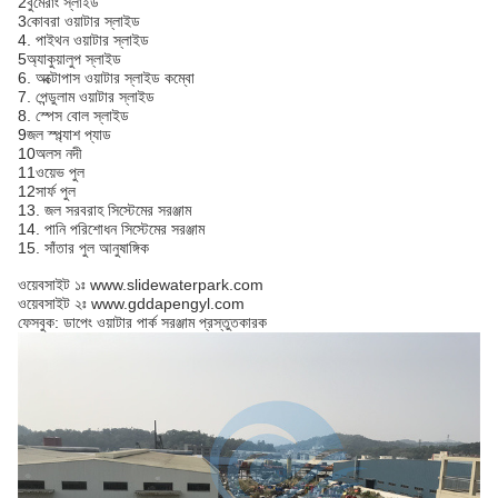
2বুমেরাং স্লাইড
3কোবরা ওয়াটার স্লাইড
4. পাইথন ওয়াটার স্লাইড
5অ্যাকুয়ালুপ স্লাইড
6. অক্টোপাস ওয়াটার স্লাইড কম্বো
7. পেন্ডুলাম ওয়াটার স্লাইড
8. স্পেস বোল স্লাইড
9জল স্প্ল্যাশ প্যাড
10অলস নদী
11ওয়েভ পুল
12সার্ফ পুল
13. জল সরবরাহ সিস্টেমের সরঞ্জাম
14. পানি পরিশোধন সিস্টেমের সরঞ্জাম
15. সাঁতার পুল আনুষাঙ্গিক
ওয়েবসাইট ১ঃ www.slidewaterpark.com
ওয়েবসাইট ২ঃ www.gddapengyl.com
ফেসবুক: ডাপেং ওয়াটার পার্ক সরঞ্জাম প্রস্তুতকারক