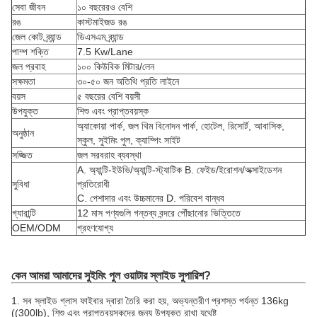
সেবা জীবন
১০ বছরেরও বেশি
রঙ
কাস্টমাইজড রঙ
জেল কোট ব্র্যান্ড
ডিএসএম ব্র্যান্ড
পাম্প শক্তি
7.5 Kw/Lane
জল প্রবাহ
১০০ কিউবিক মিটার/লেন
সক্ষমতা
৩০-৫০ জন অতিথি প্রতি লাইনে
বয়স
৫ বছরের বেশি বয়সী
উপযুক্ত
শিশু এবং প্রাপ্তবয়স্ক
অ্যাকোয়া পার্ক, জল থিম বিনোদন পার্ক, হোটেল, রিসোর্ট, আবাসিক,
অনুষ্ঠান
স্কুল, সুইমিং পুল, ক্যাম্পিং সাইট
সজ্জিত
জল সরবরাহ ব্যবস্থা
A. অ্যান্টি-ইউভি/অ্যান্টি-স্ট্যাটিক B. ফেইড/ইরোশন/অক্সাইডেশন
সুবিধা
প্রতিরোধী
C. পেশাদার এবং উচ্চমানের D. পরিবেশ বান্ধব
গ্যারান্টি
12 মাস পণ্যগুলি গন্তব্য বন্দরে পৌঁছানোর ভিত্তিতে
OEM/ODM
গ্রহণযোগ্য
কেন আমরা আমাদের সুইমিং পুল ওয়াটার স্লাইড সুপারিশ?
1. সব স্লাইড গ্লাস ফাইবার দ্বারা তৈরি করা হয়, অভ্যন্তরীণ প্রশস্ত পর্যন্ত 136kg
((300lb), শিশু এবং প্রাপ্তবয়স্কদের জন্য উপযুক্ত রাখা যথেষ্ট