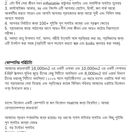
2. এটা দীর্ঘ সেবা জীবন যখন inflatable বাউন্সার স্লাইড এবং প্লাস্টিক স্লাইড তুলনায়
3. কাস্টমাইজড আকার, রঙ এবং নিদর্শন এটি আপনার হোটেল, রিসর্ট, জল পার্ক আরো
আকর্ষণীয় করতে পারেন এবং আপনি আপনার গ্রাহকদের জন্য আরো সুখী এবং শিথিল সময়
আনতে সাহায্য
4. আপনার নির্বাচিত জন্য 100+ সুইমিং পুল স্লাইড কম্বো এবং প্রকল্প ক্ষেত্রে
5. গ্রাহকদের কাছে পাঠানোর আগে আরও দীর্ঘ সেবা জীবন এবং আরও কঠোর নিরাপত্তা
পরীক্ষা।
6. সমস্ত ধাতু উপাদান গর্ত, আসন, মরীচি ইত্যাদি সঙ্গে প্রক্রিয়া করা হয়, শ্রমিকদের জন্য
এটি ইনস্টল করা সহজ (প্রতিটি অংশ সংযোগ করতে স্ক্রু এবং bolts ব্যবহার করা সহজ)
কোম্পানির পরিচিতি
আমাদের কারখানাটি 18,000m2 এর একটি এলাকা এবং 10,000m2 এর একটি পেশাদার
FRP উত্পাদন সুবিধা জুড়ে চীনের মেঝু সিটিতে অবস্থিত এবং 8,000m2 হার্ড ওয়ার্ড বিভাগ
চীনের গুয়াংজু সিটিতে অবস্থিত।২০০৯ সালে প্রতিষ্ঠিতগত ১৪ বছরে ডাপেং ওয়াটার পার্ক শত
শত গ্রাহকদের সেবা দিয়েছে এবং প্রতিবছর কয়েক মিলিয়ন পরিবার আমাদের ওয়াটার বিনোদন
পণ্য উপভোগ করে।
ডাপেং বিনোদন একটি কোম্পানি যা জল বিনোদন সরঞ্জামের জন্য নিবেদিত। আমরা
যোগ্যতাসম্পন্ন কারখানা!
আমাদের প্রধান পণ্যগুলির মধ্যে রয়েছেঃ বড় ধরণের গ্লাস ফাইবার স্লাইড এবং কিছু সুইমিং
পুল স্লাইড কম্বো যেমনঃ
1. বড় টর্নেডো স্লাইড