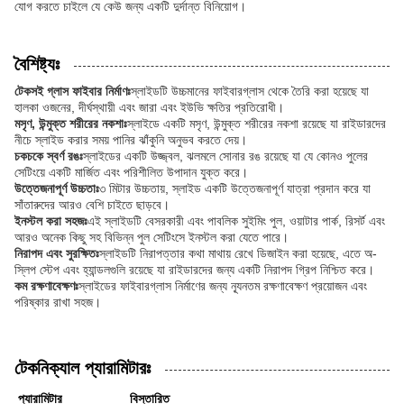
যোগ করতে চাইলে যে কেউ জন্য একটি দুর্দান্ত বিনিয়োগ।
বৈশিষ্ট্যঃ
টেকসই গ্লাস ফাইবার নির্মাণঃ
স্লাইডটি উচ্চমানের ফাইবারগ্লাস থেকে তৈরি করা হয়েছে যা
হালকা ওজনের, দীর্ঘস্থায়ী এবং জারা এবং ইউভি ক্ষতির প্রতিরোধী।
মসৃণ, উন্মুক্ত শরীরের নকশাঃ
স্লাইডে একটি মসৃণ, উন্মুক্ত শরীরের নকশা রয়েছে যা রাইডারদের
নীচে স্লাইড করার সময় পানির ঝাঁকুনি অনুভব করতে দেয়।
চকচকে স্বর্ণ রঙঃ
স্লাইডের একটি উজ্জ্বল, ঝলমলে সোনার রঙ রয়েছে যা যে কোনও পুলের
সেটিংয়ে একটি মার্জিত এবং পরিশীলিত উপাদান যুক্ত করে।
উত্তেজনাপূর্ণ উচ্চতাঃ
৩ মিটার উচ্চতায়, স্লাইড একটি উত্তেজনাপূর্ণ যাত্রা প্রদান করে যা
সাঁতারুদের আরও বেশি চাইতে ছাড়বে।
ইনস্টল করা সহজঃ
এই স্লাইডটি বেসরকারী এবং পাবলিক সুইমিং পুল, ওয়াটার পার্ক, রিসর্ট এবং
আরও অনেক কিছু সহ বিভিন্ন পুল সেটিংসে ইনস্টল করা যেতে পারে।
নিরাপদ এবং সুরক্ষিতঃ
স্লাইডটি নিরাপত্তার কথা মাথায় রেখে ডিজাইন করা হয়েছে, এতে অ-
স্লিপ স্টেপ এবং হ্যান্ডলগুলি রয়েছে যা রাইডারদের জন্য একটি নিরাপদ গ্রিপ নিশ্চিত করে।
কম রক্ষণাবেক্ষণঃ
স্লাইডের ফাইবারগ্লাস নির্মাণের জন্য ন্যূনতম রক্ষণাবেক্ষণ প্রয়োজন এবং
পরিষ্কার রাখা সহজ।
টেকনিক্যাল প্যারামিটারঃ
প্যারামিটার
বিস্তারিত