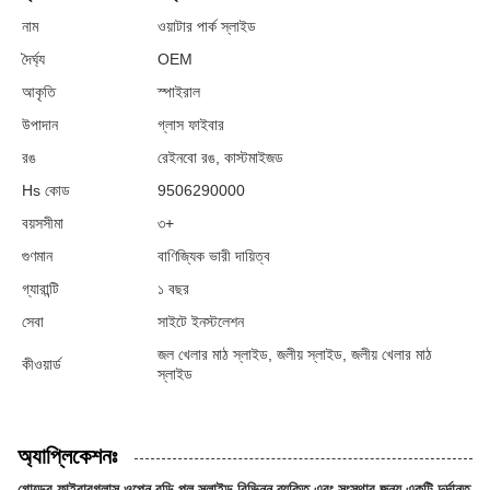
নাম
ওয়াটার পার্ক স্লাইড
দৈর্ঘ্য
OEM
আকৃতি
স্পাইরাল
উপাদান
গ্লাস ফাইবার
রঙ
রেইনবো রঙ, কাস্টমাইজড
Hs কোড
9506290000
বয়সসীমা
৩+
গুণমান
বাণিজ্যিক ভারী দায়িত্ব
গ্যারান্টি
১ বছর
সেবা
সাইটে ইনস্টলেশন
জল খেলার মাঠ স্লাইড, জলীয় স্লাইড, জলীয় খেলার মাঠ
কীওয়ার্ড
স্লাইড
অ্যাপ্লিকেশনঃ
গোল্ডের ফাইবারগ্লাস ওপেন বডি পুল স্লাইড বিভিন্ন ব্যক্তি এবং সংস্থার জন্য একটি দুর্দান্ত