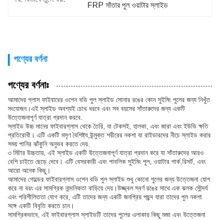
FRP সাঁতার পুল ওয়াটার স্লাইড
পণ্যের বর্ণনা
পণ্যের বর্ণনাঃ
আমাদের গ্লাস ফাইবারের ওপেন বডি পুল স্লাইড সোনার রঙের কোন সুইমিং পুলের জন্য নিখুঁত
সংযোজন।এই স্লাইড অবশ্যই চোখ ধরবে এবং সব বয়সের সাঁতারুদের জন্য একটি
উত্তেজনাপূর্ণ যাত্রা প্রদান করবে.
স্লাইড উচ্চ মানের ফাইবারগ্লাস থেকে তৈরি, যা টেকসই, হালকা, এবং জারা এবং ইউভি ক্ষতি
প্রতিরোধী। এটি একটি মসৃণ বৈশিষ্ট্য,উন্মুক্ত শরীরের নকশা যা রাইডারদের নীচে স্লাইড করার
সময় পানির ঝাঁকুনি অনুভব করতে দেয়.
৩ মিটার উচ্চতায়, এই স্লাইড একটি উত্তেজনাপূর্ণ যাত্রা প্রদান করে যা সাঁতারুদের আরও
বেশি চাইতে ছেড়ে দেবে। এটি বেসরকারী এবং পাবলিক সুইমিং পুল, ওয়াটার পার্ক,রিসর্ট, এবং
আরো অনেক কিছু।
আমাদের গোল্ডের ফাইবারগ্লাস ওপেন বডি পুল স্লাইড শুধু কোনো পুলের জন্য উত্তেজনা যোগ
করে না বরং এর সামগ্রিক নান্দনিকতা বাড়িয়ে দেয়।উজ্জ্বল স্বর্ণ রঙের সাথে এক ঝলক সৌন্দর্য
এবং পরিশীলিততা যোগ করে, এটি তাদের জন্য একটি জনপ্রিয় পছন্দ যারা তাদের পুল নকশা
সঙ্গে একটি বিবৃতি করতে চান।
সামগ্রিকভাবে, এই ফাইবারগ্লাস স্লাইডটি তাদের পুলের এলাকায় কিছু মজা এবং উত্তেজনা