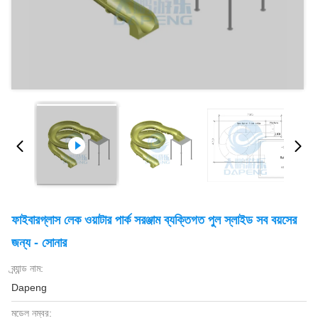
ফাইবারগ্লাস লেক ওয়াটার পার্ক সরঞ্জাম ব্যক্তিগত পুল স্লাইড সব বয়সের
জন্য - সোনার
ব্র্যান্ড নাম:
Dapeng
মডেল নম্বর: