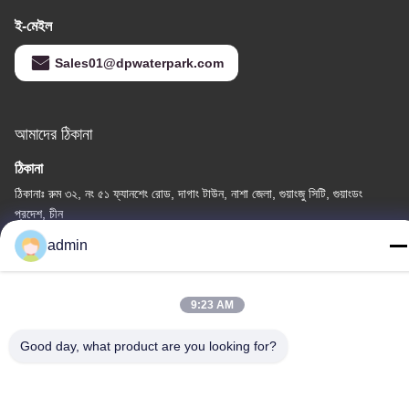
ই-মেইল
Sales01@dpwaterpark.com
আমাদের ঠিকানা
ঠিকানা
ঠিকানাঃ রুম ৩২, নং ৫১ ফ্যানশেং রোড, দাগাং টাউন, নাশা জেলা, গুয়াংজু সিটি, গুয়াংডং
প্রদেশ, চীন
admin
টেলিফোন
86-20-34989160
9:23 AM
Good day, what product are you looking for?
গোপনীয়তা নীতি
|
সাইট ম্যাপ