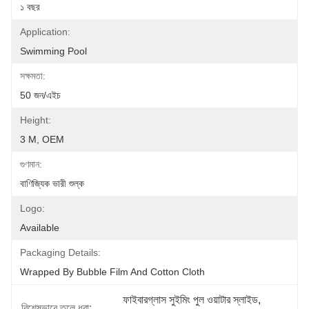
১ বছর
Application:
Swimming Pool
সক্ষমতা:
50 জন/এইচ
Height:
3 M, OEM
গুণমান:
বাণিজ্যিক ভারী শুল্ক
Logo:
Available
Packaging Details:
Wrapped By Bubble Film And Cotton Cloth
ফাইবারগ্লাস সুইমিং পুল ওয়াটার স্লাইড
, 
বিশেষভাবে তুলে ধরা: