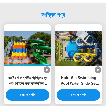
সংশ্লিষ্ট পণ্য
ওয়াটার পার্ক স্লাইড প্রাপ্তবয়স্ক
Hotel 6m Swimming
এবং শিশুদের জন্য কাস্টমাইজড
Pool Water Slide Set
সুইমিং পুল স্লাইড
Static Proof Fiberglass
সেরা দাম পান
Customized Color
সেরা দাম পান