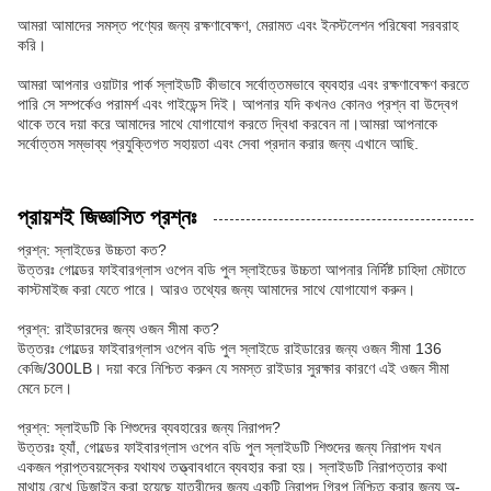
আমরা আমাদের সমস্ত পণ্যের জন্য রক্ষণাবেক্ষণ, মেরামত এবং ইনস্টলেশন পরিষেবা সরবরাহ
করি।
আমরা আপনার ওয়াটার পার্ক স্লাইডটি কীভাবে সর্বোত্তমভাবে ব্যবহার এবং রক্ষণাবেক্ষণ করতে
পারি সে সম্পর্কেও পরামর্শ এবং গাইডেন্স দিই। আপনার যদি কখনও কোনও প্রশ্ন বা উদ্বেগ
থাকে তবে দয়া করে আমাদের সাথে যোগাযোগ করতে দ্বিধা করবেন না।আমরা আপনাকে
সর্বোত্তম সম্ভাব্য প্রযুক্তিগত সহায়তা এবং সেবা প্রদান করার জন্য এখানে আছি.
প্রায়শই জিজ্ঞাসিত প্রশ্নঃ
প্রশ্ন: স্লাইডের উচ্চতা কত?
উত্তরঃ গোল্ডের ফাইবারগ্লাস ওপেন বডি পুল স্লাইডের উচ্চতা আপনার নির্দিষ্ট চাহিদা মেটাতে
কাস্টমাইজ করা যেতে পারে। আরও তথ্যের জন্য আমাদের সাথে যোগাযোগ করুন।
প্রশ্ন: রাইডারদের জন্য ওজন সীমা কত?
উত্তরঃ গোল্ডের ফাইবারগ্লাস ওপেন বডি পুল স্লাইডে রাইডারের জন্য ওজন সীমা 136
কেজি/300LB। দয়া করে নিশ্চিত করুন যে সমস্ত রাইডার সুরক্ষার কারণে এই ওজন সীমা
মেনে চলে।
প্রশ্ন: স্লাইডটি কি শিশুদের ব্যবহারের জন্য নিরাপদ?
উত্তরঃ হ্যাঁ, গোল্ডের ফাইবারগ্লাস ওপেন বডি পুল স্লাইডটি শিশুদের জন্য নিরাপদ যখন
একজন প্রাপ্তবয়স্কের যথাযথ তত্ত্বাবধানে ব্যবহার করা হয়। স্লাইডটি নিরাপত্তার কথা
মাথায় রেখে ডিজাইন করা হয়েছে,যাত্রীদের জন্য একটি নিরাপদ গ্রিপ নিশ্চিত করার জন্য অ-