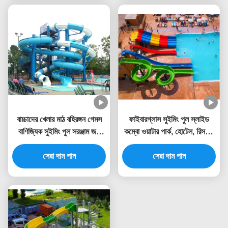
বাচ্চাদের খেলার মাঠ বহিরঙ্গন গেমস
ফাইবারগ্লাস সুইমিং পুল স্লাইড
বাণিজ্যিক সুইমিং পুল সরঞ্জাম জল
কম্বো ওয়াটার পার্ক, হোটেল, রিসর্টের
স্লাইড সেট ফাইবারগ্লাস
জন্য উপযুক্ত
প্রাপ্তবয়স্কদের জন্য
সেরা দাম পান
সেরা দাম পান