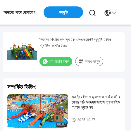
উদ্ধৃতি
আমাদের সাথে যোগাযোগ
শিশুদের মাঝারি জল স্লাইড এলএলডিপিই অ্যান্টি-ইউভি
স্ট্যাটিক কাস্টমাইজড
যোগাযোগ করুন
আরও জানুন
সম্পর্কিত ভিডিও
জনপ্রিয় কিডস অ্যাকোয়া পার্ক ওয়াটার
খেলার মাঠ জলদস্যু জাহাজ পুল স্লাইড
স্প্ল্যাশ প্যাড সহ
খেলার মাঠের জল স্লাইড
2025-10-27
00:07