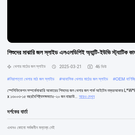
শিশুদের মাঝারি জল স্লাইড এলএলডিপিই অ্যান্টি-ইউভি স্ট্যাটিক ক
খেলার মাঠের জল স্লাইড
2025-03-21
46 ভিউ
#
নিরাপত্তা খেলার মাঠ জল স্লাইড
#
আবাসিক খেলার মাঠের জল স্লাইড
#
OEM বাণিজ্যি
স্পেসিফিকেশন সম্পর্কেমাঝারি আকারের শিশুদের জল খেলার জল পার্ক আইটেম নম্বরআকার 
x ১৩০০৩-১৫ বছরবৈশিষ্ট্যসক্ষমতা৫-২০ জন বাচ্চাউ...
আরও দেখুন
দর্শকের বার্তা
এখনও কোনো সর্বজনীন মন্তব্য নেই