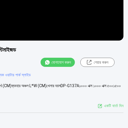
াস্টমাইজড
যোগাযোগ করুন
শেয়ার করুন
ক ওয়াটার পার্ক স্লাইড
L*W*H (CM)ব্যবহার অঞ্চল L*W (CM)খেলার বয়সDP-G137A১০০০ এক্স ১০০০ এক্স ৫০০১৫০০
একটি বার্তা দিন