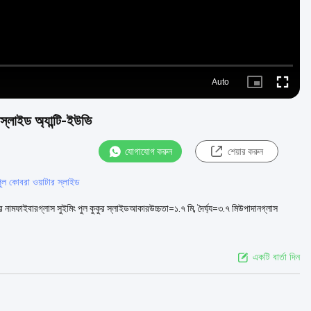
Auto
Picture-
Fullscre
in-
Picture
 স্লাইড অ্যান্টি-ইউভি
যোগাযোগ করুন
শেয়ার করুন
পুল কোবরা ওয়াটার স্লাইড
যের নামফাইবারগ্লাস সুইমিং পুল কুকুর স্লাইডআকারউচ্চতা=১.৭ মি, দৈর্ঘ্য=৩.৭ মিউপাদানগ্লাস
একটি বার্তা দিন