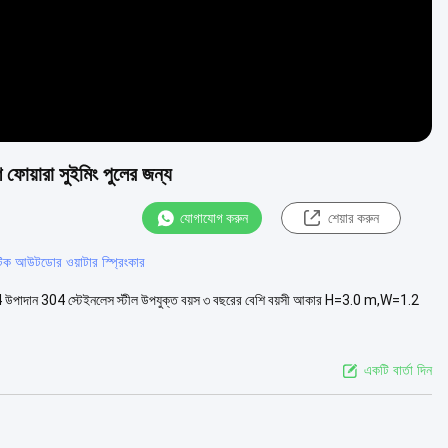
শ ফোয়ারা সুইমিং পুলের জন্য
যোগাযোগ করুন
শেয়ার করুন
্যাটিক আউটডোর ওয়াটার স্প্রিংকার
-SS164 উপাদান 304 স্টেইনলেস স্টীল উপযুক্ত বয়স ৩ বছরের বেশি বয়সী আকার H=3.0 m,W=1.2
একটি বার্তা দিন