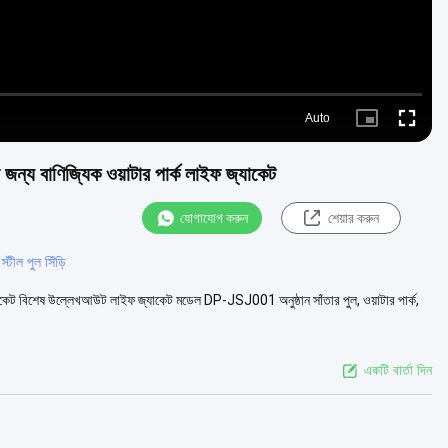
Auto
Picture-
Fullscre
in-
Picture
 জন্য বাণিজ্যিক ওয়াটার পার্ক লাইফ জ্যাকেট
যোগাযোগ করুন
শেয়ার করুন
টীল পুল সিঁড়ি
 জ্যাকেট বিশেষ উল্লেখআউট লাইফ জ্যাকেট মডেল DP-JSJ001 অনুষ্ঠান সাঁতার পুল, ওয়াটার পার্ক,
একটি বার্তা দিন