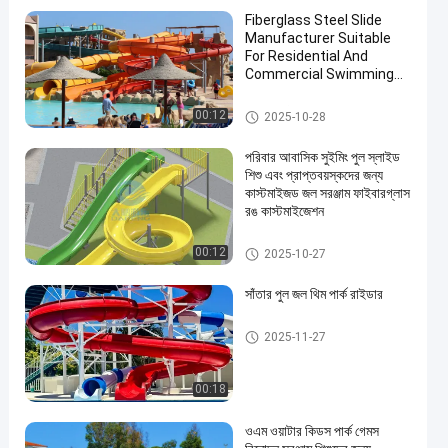
Fiberglass Steel Slide
Manufacturer Suitable
For Residential And
Commercial Swimming
Pools In Water Parks For
More Than 10 Years Use
ওয়াটার পার্ক স্লাইড
00:12
2025-10-28
en
পরিবার আবাসিক সুইমিং পুল স্লাইড
শিশু এবং প্রাপ্তবয়স্কদের জন্য
কাস্টমাইজড জল সরঞ্জাম ফাইবারগ্লাস
রঙ কাস্টমাইজেশন
অ্যাকোয়া পার্ক
00:12
2025-10-27
সাঁতার পুল জল থিম পার্ক রাইডার
সুইমিং পুল ওয়াটার স্লাইড
2025-11-27
00:18
ওএম ওয়াটার কিডস পার্ক গেমস