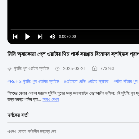
Loaded
:
0%
0:00
/
0:00
Play
Play
Play
Mute
Current
Duration
next
next
মিনি অ্যাকোয়া প্লে ওয়াটার থিম পার্ক সরঞ্জাম বিনোদন স্লাইডস প্রা
Time
সুইমিং পুল ওয়াটার স্লাইড
2025-03-21
773 ভিউ
#
RoHS সুইমিং পুল ওয়াটার স্লাইড
#
রেইনবো রেসিং ওয়াটার স্লাইড
#
বাঁকা সাঁতার পুল
শিশুদের খেলার এলাকা সরঞ্জাম সুইমিং পুলের জন্য জল স্লাইড প্রোডাক্টের ভূমিকা: এই সুইমিং পু
জন্য ঝরন্ত পানির ক্যা...
আরও দেখুন
দর্শকের বার্তা
এখনও কোনো সর্বজনীন মন্তব্য নেই