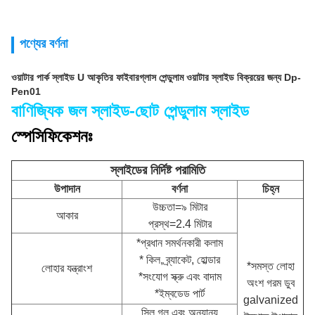
পণ্যের বর্ণনা
ওয়াটার পার্ক স্লাইড U আকৃতির ফাইবারগ্লাস পেন্ডুলাম ওয়াটার স্লাইড বিক্রয়ের জন্য Dp-
Pen01
বাণিজ্যিক জল স্লাইড-ছোট পেন্ডুলাম স্লাইড
স্পেসিফিকেশনঃ
স্লাইডের নির্দিষ্ট পরামিতি
উপাদান
বর্ণনা
চিহ্ন
উচ্চতা=৯ মিটার
আকার
প্রস্থ=2.4 মিটার
*প্রধান সমর্থনকারী কলাম
* কিল, ব্র্যাকেট, হোল্ডার
*সমস্ত লোহা
লোহার যন্ত্রাংশ
*সংযোগ স্ক্রু এবং বাদাম
অংশ গরম ডুব
*ইম্বডেড পার্ট
galvanized
সিল গ্লু এবং অন্যান্য