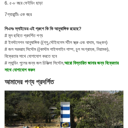
6. ৫-৮ বছর ফেইডিং ছাড়া
7গ্যারান্টিঃ এক বছর
পিএসঃ স্লাইডের এই গ্রুপে কি কি আনুষাঙ্গিক রয়েছে?
# মূল ছবিতে প্রদর্শিত পণ্য
# ইনস্টলেশন আনুষাঙ্গিক ((গ্লু,স্টেইনলেস স্টীল স্ক্রু এবং বাদাম, অঙ্কন)
# জল সরবরাহ সিস্টেম ((কাস্টম পাইপলাইন পাম্প, চুল সংগ্রাহক, নিয়ামক),
বিক্রেতার সাথে যোগাযোগ করতে হবে
# ল্যান্ডিং পুলের জন্য জল চিকিত্সা সিস্টেম,
আরো বিস্তারিত জানার জন্য বিক্রেতার
সাথে যোগাযোগ করুন
আমাদের পণ্য প্রদর্শিত