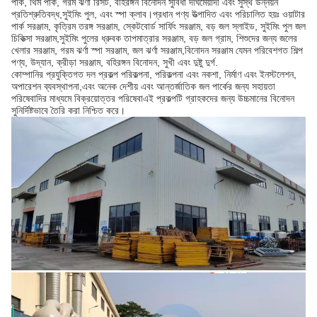
পার্ক, থিম পার্ক, গরম ঝর্ণা রিসর্ট, বহিরঙ্গন বিনোদন সুবিধা দীর্ঘমেয়াদী এবং সুস্থ উন্নয়ন
প্রতিশ্রুতিবদ্ধ,সুইমিং পুল, এবং স্পা ক্লাব।প্রধান পণ্য উত্পাদিত এবং পরিচালিত হয়ঃ ওয়াটার
পার্ক সরঞ্জাম, কৃত্রিম তরঙ্গ সরঞ্জাম, স্কেটবোর্ড সার্ফিং সরঞ্জাম, বড় জল স্লাইড, সুইমিং পুল জল
চিকিত্সা সরঞ্জাম,সুইমিং পুলের ধ্রুবক তাপমাত্রার সরঞ্জাম, বড় জল গ্রাম, শিশুদের জন্য জলের
খেলার সরঞ্জাম, গরম ঝর্ণা স্পা সরঞ্জাম, জল ঝর্ণা সরঞ্জাম,বিনোদন সরঞ্জাম যেমন পরিবেশগত শিল্প
পণ্য, উদ্যান, ক্রীড়া সরঞ্জাম, বহিরঙ্গন বিনোদন, সুখী এবং দুষ্টু দুর্গ.
কোম্পানির প্রযুক্তিগত দল প্রকল্প পরিকল্পনা, পরিকল্পনা এবং নকশা, নির্মাণ এবং ইনস্টলেশন,
অপারেশন ব্যবস্থাপনা,এবং অনেক দেশীয় এবং আন্তর্জাতিক জল পার্কের জন্য সহায়তা
পরিষেবাদির মাধ্যমে বিক্রয়োত্তর পরিষেবাএই প্রকল্পটি গ্রাহকদের জন্য উচ্চমানের বিনোদন
সুনির্দিষ্টভাবে তৈরি করা নিশ্চিত করে।