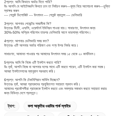
2প্রশ্ন: আমি কিভাবে অর্ডার দিতে পারি?
উঃ আপনি যে আইটেমগুলি কিনতে চান তা নির্বাচন করুন---মূল্য নিয়ে আলোচনা করুন---চুক্তি
স্বাক্ষর করুন
--- পেমেন্ট ডিপোজিট --- উৎপাদন --- পেমেন্ট ব্যালেন্স --- ডেলিভারি
3প্রশ্ন: আপনার পেমেন্টের সময়সীমা কি?
উত্তরঃ টি/টি, এল/সি, ওয়েস্টার্ন ইউনিয়ন পাওয়া যায়। সাধারণত, উৎপাদন জন্য
30%-50% অগ্রিম পরিশোধ তারপর ডেলিভারি আগে ভারসাম্য পরিশোধ।
4প্রশ্ন: আপনার ডেলিভারি সময় কত?
উত্তরঃ এটি আপনার অর্ডার পরিমাণ এবং পণ্য উপর নির্ভর করে।
সাধারণত, আমানত পাওয়ার পর আমাদের উৎপাদন সময় ১৫ থেকে ২০ কার্যদিবস।
5প্রশ্নঃ আমি কি নিজে এটি ইনস্টল করতে পারি?
উঃ হ্যাঁ, আপনি নিজে বা আপনার দলের সাথে এটি করতে পারেন, এটি ইনস্টল করা সহজ।
আমরা ইনস্টলেশনের ম্যানুয়াল সরবরাহ করি।
6প্রশ্ন: আপনি কি টেকনিশিয়ান সার্ভিস দিচ্ছেন?
উত্তরঃ হ্যাঁ, আমরা গ্রাহকদের প্রযুক্তিগত সহায়তা প্রদান করি।
আমাদের প্রকৌশলীরা গ্রাহককে ইনস্টল করতে এবং সমস্যার সমাধান করতে সহায়তা করার
জন্য বিভিন্ন দেশে প্রস্তুত।
ট্যাগ:
কলা আকৃতির ওয়াটার পার্ক স্লাইড