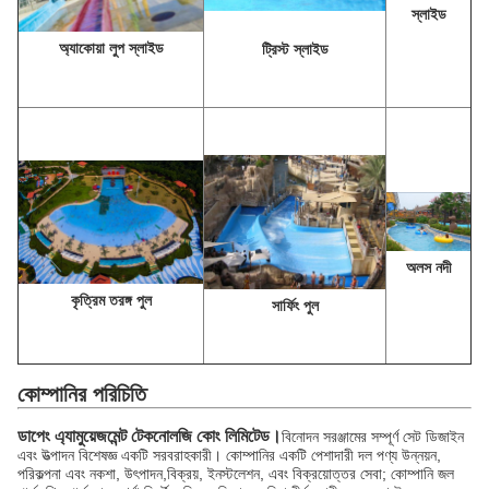
স্লাইড
অ্যাকোয়া লুপ স্লাইড
ট্রিস্ট স্লাইড
অলস নদী
কৃত্রিম তরঙ্গ পুল
সার্ফিং পুল
কোম্পানির পরিচিতি
ডাপেং এ্যামুয়েজমেন্ট টেকনোলজি কোং লিমিটেড।
বিনোদন সরঞ্জামের সম্পূর্ণ সেট ডিজাইন
এবং উত্পাদন বিশেষজ্ঞ একটি সরবরাহকারী। কোম্পানির একটি পেশাদারী দল পণ্য উন্নয়ন,
পরিকল্পনা এবং নকশা, উৎপাদন,বিক্রয়, ইনস্টলেশন, এবং বিক্রয়োত্তর সেবা; কোম্পানি জল