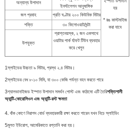
ইস্পাত উপাদান
অন্যান্য উপাদান
ইনস্টলেশন আনুষাঙ্গিক
হয়
জল প্রবাহ
প্রতি ঘণ্টায় ২০০ কিউবিক মিটার
* রঙ কাস্টমাইজ
শক্তি
৩০ কিলোওয়াট/ঘন্টা
করা যাবে
প্রাপ্তবয়স্ক, ২ জন একসাথে
ওয়াটার পার্ক র্যাফট টিউব ব্যবহার
উপযুক্ত
করে খেলুন
1স্লাইডের উচ্চতা ৯ মিটার, প্রস্থ ২.৪ মিটার।
2স্লাইডের বেধ ৮-১০ মিমি, যা ৩০০ কেজি পর্যন্ত বহন করতে পারে
3গ্যালভানাইজড ইস্পাত উপাদান সমর্থন পোস্ট এবং কাঠামো এটি তৈরি
শক্তিশালী
অ্যান্টি-কোরোসিওন এবং অ্যান্টি-রস্ট ক্ষমতা
4. বাঁক কোণে নিরাপদ বোর্ড ব্যবহারকারী রক্ষা করতে পারেন যখন নিচে স্লাইডিং
5মূলত ইউরোপ, আমেরিকাতে রপ্তানি করা হয়।