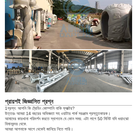
প্রায়শই জিজ্ঞাসিত প্রশ্ন
1প্রশ্ন: আপনি কি ট্রেডিং কোম্পানি নাকি ফ্যাক্টর?
উত্তরঃ আমরা 14 বছরের অভিজ্ঞতা সহ ওয়াটার পার্ক সরঞ্জাম প্রস্তুতকারক।
আমাদের কারখানা পরিদর্শন করতে স্বাগতম যে কোন সময়. এটা লাগে 50 মিনিট যদি গুয়াংঝো
বিমানবন্দর থেকে.
আমরা আপনাকে আগে থেকেই জানিয়ে নিতে পারি।