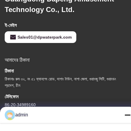
Technology Co., Ltd.
ই-মেইল
Sales01@dpwaterpark.com
আমাদের ঠিকানা
ঠিকানা
ঠিকানাঃ রুম ৩২, নং ৫১ ফ্যানশেং রোড, দাগাং টাউন, নাশা জেলা, গুয়াংজু সিটি, গুয়াংডং
প্রদেশ, চীন
টেলিফোন
86-20-34989160
admin