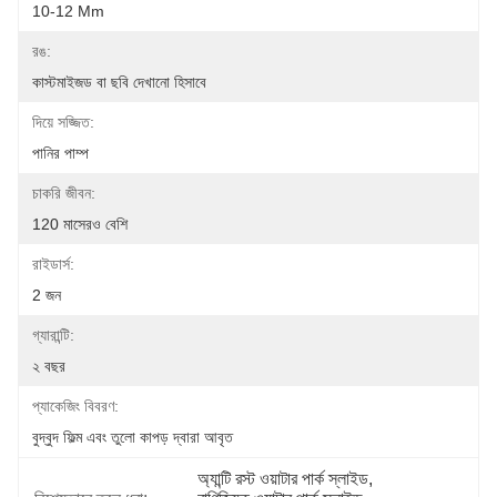
10-12 Mm
রঙ:
কাস্টমাইজড বা ছবি দেখানো হিসাবে
দিয়ে সজ্জিত:
পানির পাম্প
চাকরি জীবন:
120 মাসেরও বেশি
রাইডার্স:
2 জন
গ্যারান্টি:
২ বছর
প্যাকেজিং বিবরণ:
বুদ্বুদ ফিল্ম এবং তুলো কাপড় দ্বারা আবৃত
অ্যান্টি রস্ট ওয়াটার পার্ক স্লাইড
, 