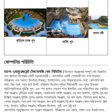
অলস নদী
কৃত্রিম তরঙ্গ পুল
সার্ফিং পুল
কোম্পানির পরিচিতি
ডাপেং এ্যামুয়েজমেন্ট টেকনোলজি কোং লিমিটেড।
বিনোদন সরঞ্জামের সম্পূর্ণ সেট ডিজাইন
এবং উত্পাদন বিশেষজ্ঞ একটি সরবরাহকারী। কোম্পানির একটি পেশাদারী দল পণ্য উন্নয়ন,
পরিকল্পনা এবং নকশা, উৎপাদন,বিক্রয়, ইনস্টলেশন, এবং বিক্রয়োত্তর সেবা; কোম্পানি জল
পার্ক, থিম পার্ক, গরম ঝর্ণা রিসর্ট, বহিরঙ্গন বিনোদন সুবিধা দীর্ঘমেয়াদী এবং সুস্থ উন্নয়ন
প্রতিশ্রুতিবদ্ধ,সুইমিং পুল, এবং স্পা ক্লাব।প্রধান পণ্য উত্পাদিত এবং পরিচালিত হয়ঃ ওয়াটার
পার্ক সরঞ্জাম, কৃত্রিম তরঙ্গ সরঞ্জাম, স্কেটবোর্ড সার্ফিং সরঞ্জাম, বড় জল স্লাইড, সুইমিং পুল জল
চিকিত্সা সরঞ্জাম,সুইমিং পুলের ধ্রুবক তাপমাত্রার সরঞ্জাম, বড় জল গ্রাম, শিশুদের জন্য জলের
খেলার সরঞ্জাম, গরম ঝর্ণা স্পা সরঞ্জাম, জল ঝর্ণা সরঞ্জাম,বিনোদন সরঞ্জাম যেমন পরিবেশগত শিল্প
পণ্য, উদ্যান, ক্রীড়া সরঞ্জাম, বহিরঙ্গন বিনোদন, সুখী এবং দুষ্টু দুর্গ.
কোম্পানির প্রযুক্তিগত দল প্রকল্প পরিকল্পনা, পরিকল্পনা এবং নকশা, নির্মাণ এবং ইনস্টলেশন,