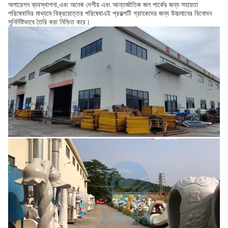
অপারেশন ব্যবস্থাপনা,এবং অনেক দেশীয় এবং আন্তর্জাতিক জল পার্কের জন্য সহায়তা
পরিষেবাদির মাধ্যমে বিক্রয়োত্তর পরিষেবাএই প্রকল্পটি গ্রাহকদের জন্য উচ্চমানের বিনোদন
সুনির্দিষ্টভাবে তৈরি করা নিশ্চিত করে।