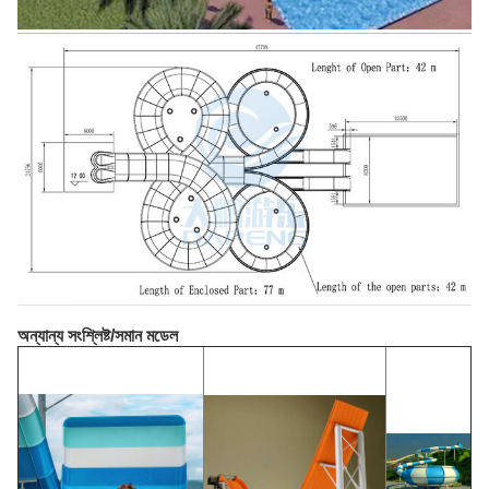
অন্যান্য সংশ্লিষ্ট/সমান মডেল