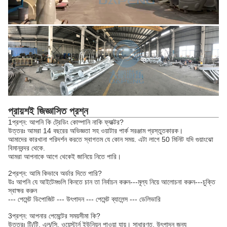
প্রায়শই জিজ্ঞাসিত প্রশ্ন
1প্রশ্ন: আপনি কি ট্রেডিং কোম্পানি নাকি ফ্যাক্টর?
উত্তরঃ আমরা 14 বছরের অভিজ্ঞতা সহ ওয়াটার পার্ক সরঞ্জাম প্রস্তুতকারক।
আমাদের কারখানা পরিদর্শন করতে স্বাগতম যে কোন সময়. এটা লাগে 50 মিনিট যদি গুয়াংঝো
বিমানবন্দর থেকে.
আমরা আপনাকে আগে থেকেই জানিয়ে নিতে পারি।
2প্রশ্ন: আমি কিভাবে অর্ডার দিতে পারি?
উঃ আপনি যে আইটেমগুলি কিনতে চান তা নির্বাচন করুন---মূল্য নিয়ে আলোচনা করুন---চুক্তি
স্বাক্ষর করুন
--- পেমেন্ট ডিপোজিট --- উৎপাদন --- পেমেন্ট ব্যালেন্স --- ডেলিভারি
3প্রশ্ন: আপনার পেমেন্টের সময়সীমা কি?
উত্তরঃ টি/টি, এল/সি, ওয়েস্টার্ন ইউনিয়ন পাওয়া যায়। সাধারণত, উৎপাদন জন্য