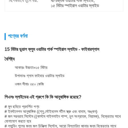
বিশেষভাবে তুলে ধরা:
বাণিজ্যিক ওয়াটার পার্ক স্লাইড
, 
১৫ মিটার স্পাইরাল ওয়াটার স্লাইড
পণ্যের বর্ণনা
15 মিটার ডুয়াল ফ্লুম ওয়াটার পার্ক স্পাইরাল স্লাইড - ফাইবারগ্লাস
বৈশিষ্ট্য
আকারঃ উচ্চতা=১৫ মিটার
উপাদানঃ গ্লাস ফাইবার ওয়াটার স্লাইড
ওজন সীমাঃ ৩৫০ কেজি
পিএসঃ স্লাইডের এই গ্রুপে কি কি আনুষাঙ্গিক রয়েছে?
# মূল ছবিতে প্রদর্শিত পণ্য
# ইনস্টলেশন আনুষাঙ্গিক ((গ্লু,স্টেইনলেস স্টীল স্ক্রু এবং বাদাম, অঙ্কন)
# জল সরবরাহ সিস্টেম ((কাস্টম পাইপলাইন পাম্প, চুল সংগ্রাহক, নিয়ামক), বিক্রেতার সাথে
যোগাযোগ করতে হবে
# ল্যান্ডিং পুলের জন্য জল চিকিত্সা সিস্টেম, আরো বিস্তারিত জানার জন্য বিক্রেতার সাথে