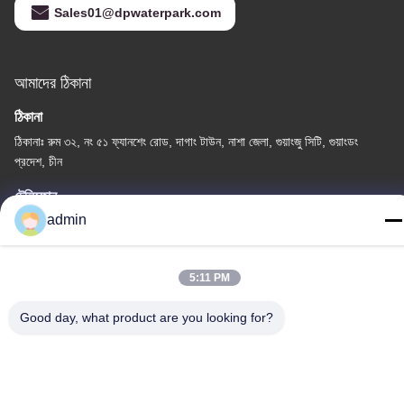
Sales01@dpwaterpark.com
আমাদের ঠিকানা
ঠিকানা
ঠিকানাঃ রুম ৩২, নং ৫১ ফ্যানশেং রোড, দাগাং টাউন, নাশা জেলা, গুয়াংজু সিটি, গুয়াংডং
প্রদেশ, চীন
টেলিফোন
admin
86-20-34989160
5:11 PM
Good day, what product are you looking for?
গোপনীয়তা নীতি
|
সাইট ম্যাপ
চীন ভালো মানের ওয়াটার পার্ক স্লাইড সরবরাহকারী। কপিরাইট © -2026 Guangdong
Dapeng Amusement Technology Co., Ltd. সমস্ত অধিকার সংরক্ষিত।