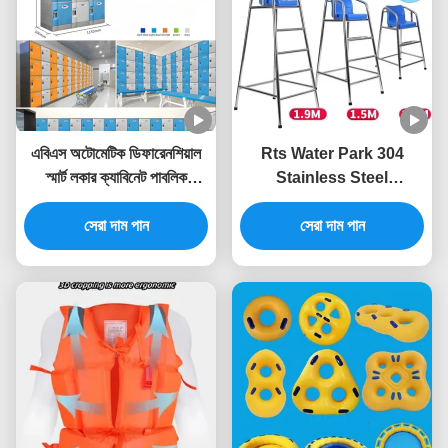
এবিএস অটোমেটিক ডিফারেনশিয়াল
Rts Water Park 304
স্মার্ট লকার ক্যাবিনেট পাবলিক
Stainless Steel
ডিজিটাল সেফ সুইমিং পুলের জন্য
Lifeguard Chair
সেরা দাম পান
Sliver+Blue Other Water
সেরা দাম পান
Play Equipment