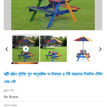
মাল্টি-রঙিন সুইমিং পুল আনুষাঙ্গিক অ-বিষাক্ত 4 সিট বাচ্চাদের পিকনিক টেবিল
বেঞ্চ সেট
ব্র্যান্ড নাম:
No Brand
মডেল নম্বর: