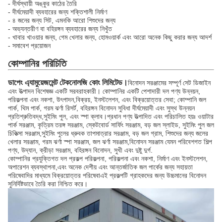
- দীর্ঘস্থায়ী অঙ্কুর কাঠের তৈরি
- দীর্ঘমেয়াদী ব্যবহারের জন্য শক্তিশালী নির্মাণ
- ৪ জনের জন্য সিট, এমনকি আরো শিশুদের জন্য
- অভ্যন্তরীণ বা বহিরঙ্গন ব্যবহারের জন্য নিখুঁত
- খাবার খাওয়ার জন্য, গেম খেলার জন্য, হোমওয়ার্ক এবং আরো অনেক কিছু করার জন্য আদর্শ
- সমাবেশ প্রয়োজন
কোম্পানির পরিচিতি
ডাপেং এ্যামুয়েজমেন্ট টেকনোলজি কোং লিমিটেড।
বিনোদন সরঞ্জামের সম্পূর্ণ সেট ডিজাইন
এবং উত্পাদন বিশেষজ্ঞ একটি সরবরাহকারী। কোম্পানির একটি পেশাদারী দল পণ্য উন্নয়ন,
পরিকল্পনা এবং নকশা, উৎপাদন,বিক্রয়, ইনস্টলেশন, এবং বিক্রয়োত্তর সেবা; কোম্পানি জল
পার্ক, থিম পার্ক, গরম ঝর্ণা রিসর্ট, বহিরঙ্গন বিনোদন সুবিধা দীর্ঘমেয়াদী এবং সুস্থ উন্নয়ন
প্রতিশ্রুতিবদ্ধ,সুইমিং পুল, এবং স্পা ক্লাব।প্রধান পণ্য উত্পাদিত এবং পরিচালিত হয়ঃ ওয়াটার
পার্ক সরঞ্জাম, কৃত্রিম তরঙ্গ সরঞ্জাম, স্কেটবোর্ড সার্ফিং সরঞ্জাম, বড় জল স্লাইড, সুইমিং পুল জল
চিকিত্সা সরঞ্জাম,সুইমিং পুলের ধ্রুবক তাপমাত্রার সরঞ্জাম, বড় জল গ্রাম, শিশুদের জন্য জলের
খেলার সরঞ্জাম, গরম ঝর্ণা স্পা সরঞ্জাম, জল ঝর্ণা সরঞ্জাম,বিনোদন সরঞ্জাম যেমন পরিবেশগত শিল্প
পণ্য, উদ্যান, ক্রীড়া সরঞ্জাম, বহিরঙ্গন বিনোদন, সুখী এবং দুষ্টু দুর্গ.
কোম্পানির প্রযুক্তিগত দল প্রকল্প পরিকল্পনা, পরিকল্পনা এবং নকশা, নির্মাণ এবং ইনস্টলেশন,
অপারেশন ব্যবস্থাপনা,এবং অনেক দেশীয় এবং আন্তর্জাতিক জল পার্কের জন্য সহায়তা
পরিষেবাদির মাধ্যমে বিক্রয়োত্তর পরিষেবাএই প্রকল্পটি গ্রাহকদের জন্য উচ্চমানের বিনোদন
সুনির্দিষ্টভাবে তৈরি করা নিশ্চিত করে।