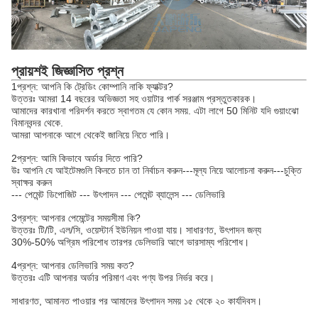
প্রায়শই জিজ্ঞাসিত প্রশ্ন
1প্রশ্ন: আপনি কি ট্রেডিং কোম্পানি নাকি ফ্যাক্টর?
উত্তরঃ আমরা 14 বছরের অভিজ্ঞতা সহ ওয়াটার পার্ক সরঞ্জাম প্রস্তুতকারক।
আমাদের কারখানা পরিদর্শন করতে স্বাগতম যে কোন সময়. এটা লাগে 50 মিনিট যদি গুয়াংঝো
বিমানবন্দর থেকে.
আমরা আপনাকে আগে থেকেই জানিয়ে নিতে পারি।
2প্রশ্ন: আমি কিভাবে অর্ডার দিতে পারি?
উঃ আপনি যে আইটেমগুলি কিনতে চান তা নির্বাচন করুন---মূল্য নিয়ে আলোচনা করুন---চুক্তি
স্বাক্ষর করুন
--- পেমেন্ট ডিপোজিট --- উৎপাদন --- পেমেন্ট ব্যালেন্স --- ডেলিভারি
3প্রশ্ন: আপনার পেমেন্টের সময়সীমা কি?
উত্তরঃ টি/টি, এল/সি, ওয়েস্টার্ন ইউনিয়ন পাওয়া যায়। সাধারণত, উৎপাদন জন্য
30%-50% অগ্রিম পরিশোধ তারপর ডেলিভারি আগে ভারসাম্য পরিশোধ।
4প্রশ্ন: আপনার ডেলিভারি সময় কত?
উত্তরঃ এটি আপনার অর্ডার পরিমাণ এবং পণ্য উপর নির্ভর করে।
সাধারণত, আমানত পাওয়ার পর আমাদের উৎপাদন সময় ১৫ থেকে ২০ কার্যদিবস।