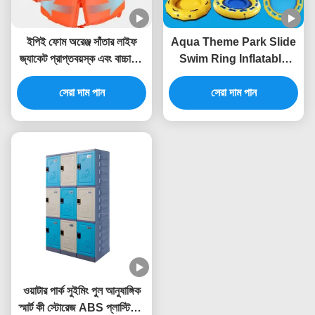
ইপিই ফোম অরেঞ্জ সাঁতার লাইফ
Aqua Theme Park Slide
জ্যাকেট প্রাপ্তবয়স্ক এবং বাচ্চাদের
Swim Ring Inflatable
জন্য বাণিজ্যিক ওয়াটার পার্ক লাইফ
With Handle For Water
সেরা দাম পান
জ্যাকেট
Game Play
সেরা দাম পান
ওয়াটার পার্ক সুইমিং পুল আনুষাঙ্গিক
স্মার্ট কী স্টোরেজ ABS প্লাস্টিকের