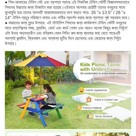
● শিশু-আকারের টেবিল সেট এবং প্রশস্ত স্থানঃ এই পিকনিক টেবিল সেটটি বিজ্ঞানসম্মতভাবে
শিশুদের উচ্চতার জন্য ডিজাইন করা হয়েছে।এইভাবে আপনার ছোট্টটি তাদের বন্ধুদের সাথে
মুখোমুখি হয়ে তাদের আসনটি আরামদায়কভাবে ভাগ করতে পারে. 35 "x 13.5" / 28 "x
14" টেবিল প্রচুর পরিমাণে খাবার এবং পানীয় প্রদর্শন করার জন্য প্রশস্ত পৃষ্ঠ সরবরাহ করে।
● বাচ্চাদের জন্য সুন্দর উপহার: এই স্টাইলিশ শিশুদের জন্য কার্যকলাপ টেবিল সেটটি বন্ধুদের
সাথে হস্তশিল্পের সময়, স্ন্যাকিং, বোর্ড এবং কার্ড গেমস এবং আরও অনেক কিছুর জন্য নিখুঁত!
এটা উভয় অভ্যন্তরীণ এবং বহিরঙ্গন যেমন লিভিং রুম জন্য ব্যবহার করা যেতে পারেএটি
অবশ্যই জন্মদিন, ক্রিসমাস এবং অন্যান্য ছুটির দিনে ছেলেদের এবং মেয়েদের জন্য নিখুঁত
উপহার।