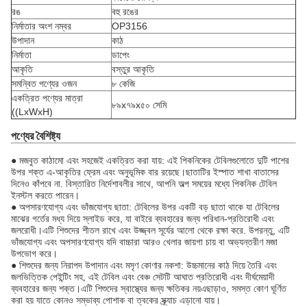
রঙ
বহু রঙের
নির্মাতার অংশ নম্বর
OP3156
উপাদান
কাঠ
নির্মাতা
ডাপেং
আকৃতি
বস্তুর আকৃতি
সমন্বিত পণ্যের ওজন
৮ কেজি
একত্রিত পণ্যের মাত্রা
৮৯x৭৯x৫০ সেমি
((LxWxH)
পণ্যের বৈশিষ্ট্য
● মজবুত কাঠামো এবং সহজেই একত্রিত করা যায়: এই পিকনিকের টেবিলগুলোতে দুটি পাশের
উপর শক্ত এ-আকৃতির ফ্রেম এবং অনুভূমিক বার রয়েছে।ছাতাটির ইস্পাত শাখা বাতাসের
দিনেও কাঁপবে না. বিস্তারিত নির্দেশাবলীর সাথে, আপনি অল্প সময়ের মধ্যে পিকনিক টেবিল
ইনস্টল করতে পারেন।
● অপসারণযোগ্য এবং ভাঁজযোগ্য ছাতা: টেবিলের উপর একটি বড় ছাতা থাকে যা টেবিলের
মাঝের গর্তের মধ্য দিয়ে স্লাইড করে, যা বাইরে ব্যবহারের জন্য পরিধান-প্রতিরোধী এবং
জলরোধী।এটি শিশুদের শীতল রাখে এবং উজ্জ্বল সূর্যের আলো থেকে রক্ষা করে. উপরন্তু, এটি
ভাঁজযোগ্য এবং অপসারণযোগ্য যদি বাচ্চারা আরও খেলার জায়গা চায় বা অভ্যন্তরীণ মজা
উপভোগ করে।
● শিশুদের জন্য নিরাপদ উপাদান এবং মসৃণ কোণার নকশা: উচ্চমানের কাঠ দিয়ে তৈরি এবং
জলভিত্তিক পেইন্টিং সহ, এই টেবিল এবং বেঞ্চ সেটটি আঘাত প্রতিরোধী এবং দীর্ঘমেয়াদী
ব্যবহারের জন্য শক্ত।এটি শিশুদের স্বাস্থ্যের জন্য ক্ষতিকর নয়এছাড়াও, সমস্ত কোণ ঘূর্ণিত
করা হয় যাতে কোনও সম্ভাব্য পোশাক বা ত্বকের স্ক্র্যাচ এড়ানো যায়।