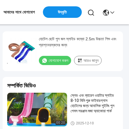
উদ্ধৃতি
আমাদের সাথে যোগাযোগ
হোটেল ছোট পুল জল স্লাইড কম্বো 2.5m উচ্চতা শিশু এবং
প্রাপ্তবয়স্কদের জন্য
যোগাযোগ করুন
আরও জানুন
সম্পর্কিত ভিডিও
স্লেড এবং ব্যারেল ওয়াটার স্লাইড
8-10 মিমি পুরু ফাইবারগ্লাস
হোটেলের জন্য আবাসিক সুইমিং পুল
গেমস সরঞ্জাম মজা অ্যাকোয়া পার্ক
সুইমিং পুল ওয়াটার স্লাইড
00:20
2025-12-10