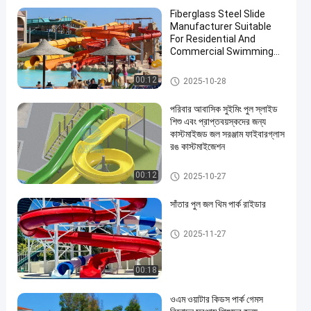
Fiberglass Steel Slide
Manufacturer Suitable
For Residential And
Commercial Swimming
Pools In Water Parks For
More Than 10 Years Use
ওয়াটার পার্ক স্লাইড
00:12
2025-10-28
পরিবার আবাসিক সুইমিং পুল স্লাইড
শিশু এবং প্রাপ্তবয়স্কদের জন্য
কাস্টমাইজড জল সরঞ্জাম ফাইবারগ্লাস
রঙ কাস্টমাইজেশন
অ্যাকোয়া পার্ক
00:12
2025-10-27
সাঁতার পুল জল থিম পার্ক রাইডার
সুইমিং পুল ওয়াটার স্লাইড
2025-11-27
00:18
ওএম ওয়াটার কিডস পার্ক গেমস